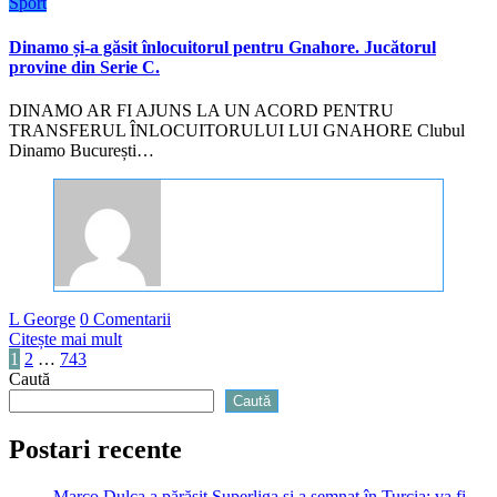
Sport
Dinamo și-a găsit înlocuitorul pentru Gnahore. Jucătorul
provine din Serie C.
DINAMO AR FI AJUNS LA UN ACORD PENTRU
TRANSFERUL ÎNLOCUITORULUI LUI GNAHORE Clubul
Dinamo București…
L George
0 Comentarii
Citește mai mult
Paginație
1
2
…
743
Caută
articole
Caută
Postari recente
Marco Dulca a părăsit Superliga și a semnat în Turcia: va fi