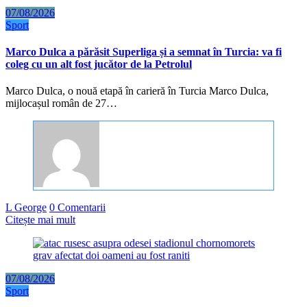
07/08/2026
Sport
Marco Dulca a părăsit Superliga și a semnat în Turcia: va fi
coleg cu un alt fost jucător de la Petrolul
Marco Dulca, o nouă etapă în carieră în Turcia Marco Dulca,
mijlocașul român de 27…
L George
0 Comentarii
Citește mai mult
07/08/2026
Sport