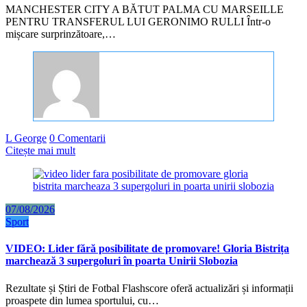
MANCHESTER CITY A BĂTUT PALMA CU MARSEILLE
PENTRU TRANSFERUL LUI GERONIMO RULLI Într-o
mișcare surprinzătoare,…
L George
0 Comentarii
Citește mai mult
07/08/2026
Sport
VIDEO: Lider fără posibilitate de promovare! Gloria Bistrița
marchează 3 supergoluri în poarta Unirii Slobozia
Rezultate și Știri de Fotbal Flashscore oferă actualizări și informații
proaspete din lumea sportului, cu…