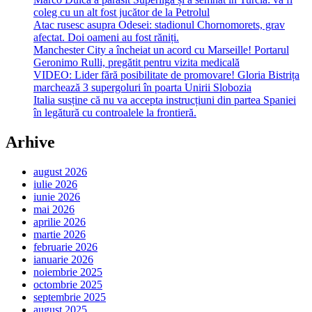
coleg cu un alt fost jucător de la Petrolul
Atac rusesc asupra Odesei: stadionul Chornomorets, grav
afectat. Doi oameni au fost răniți.
Manchester City a încheiat un acord cu Marseille! Portarul
Geronimo Rulli, pregătit pentru vizita medicală
VIDEO: Lider fără posibilitate de promovare! Gloria Bistrița
marchează 3 supergoluri în poarta Unirii Slobozia
Italia susține că nu va accepta instrucțiuni din partea Spaniei
în legătură cu controalele la frontieră.
Arhive
august 2026
iulie 2026
iunie 2026
mai 2026
aprilie 2026
martie 2026
februarie 2026
ianuarie 2026
noiembrie 2025
octombrie 2025
septembrie 2025
august 2025