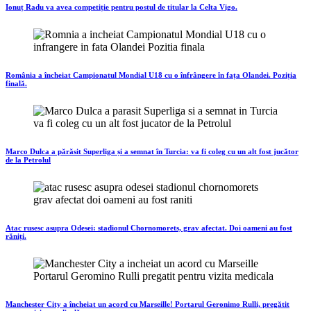
Ionuț Radu va avea competiție pentru postul de titular la Celta Vigo.
România a încheiat Campionatul Mondial U18 cu o înfrângere în fața Olandei. Poziția
finală.
Marco Dulca a părăsit Superliga și a semnat în Turcia: va fi coleg cu un alt fost jucător
de la Petrolul
Atac rusesc asupra Odesei: stadionul Chornomorets, grav afectat. Doi oameni au fost
răniți.
Manchester City a încheiat un acord cu Marseille! Portarul Geronimo Rulli, pregătit