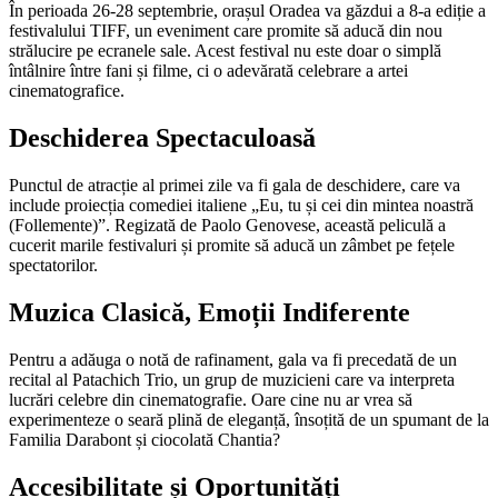
În perioada 26-28 septembrie, orașul Oradea va găzdui a 8-a ediție a
festivalului TIFF, un eveniment care promite să aducă din nou
strălucire pe ecranele sale. Acest festival nu este doar o simplă
întâlnire între fani și filme, ci o adevărată celebrare a artei
cinematografice.
Deschiderea Spectaculoasă
Punctul de atracție al primei zile va fi gala de deschidere, care va
include proiecția comediei italiene „Eu, tu și cei din mintea noastră
(Follemente)”. Regizată de Paolo Genovese, această peliculă a
cucerit marile festivaluri și promite să aducă un zâmbet pe fețele
spectatorilor.
Muzica Clasică, Emoții Indiferente
Pentru a adăuga o notă de rafinament, gala va fi precedată de un
recital al Patachich Trio, un grup de muzicieni care va interpreta
lucrări celebre din cinematografie. Oare cine nu ar vrea să
experimenteze o seară plină de eleganță, însoțită de un spumant de la
Familia Darabont și ciocolată Chantia?
Accesibilitate și Oportunități