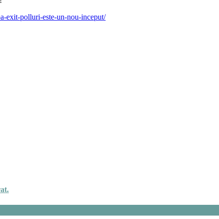
!
a-exit-polluri-este-un-nou-inceput/
at.