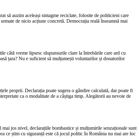
t să auzim aceleași sintagme reciclate, folosite de politicieni care
sunt urmate de nicio acțiune concretă. Democrația reală înseamnă mai
ile câtă vreme lipsesc răspunsurile clare la întrebările care ard cu
să țara? Nu e suficient să mulțumești voluntarilor și donatorilor
țele proprii. Declarația poate sugera o gândire calculată, dar poate fi
nterpretate ca o modalitate de a câștiga timp. Alegătorii au nevoie de
 mai jos nivel, declarațiile bombastice și mulțumirile senzaționale sunt
ea ce știm cu siguranță este că jocul politic în România nu mai are loc