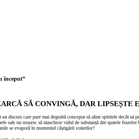
u început”
EARCĂ SĂ CONVINGĂ, DAR LIPSEȘTE 
 un discurs care pare mai degrabă conceput să aline spiritele decât să pr
ele sale nu reușesc să mascheze vidul de substanță din spatele frazelor 
unile se evaporă în momentul câștigării voturilor?