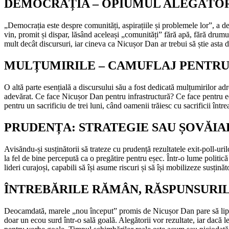
DEMOCRAȚIA – OPIUMUL ALEGĂTO
„Democrația este despre comunități, aspirațiile și problemele lor”, a d
vin, promit și dispar, lăsând aceleași „comunități” fără apă, fără drumu
mult decât discursuri, iar cineva ca Nicușor Dan ar trebui să știe asta d
MULȚUMIRILE – CAMUFLAJ PENTRU 
O altă parte esențială a discursului său a fost dedicată mulțumirilor adr
adevărat. Ce face Nicușor Dan pentru infrastructură? Ce face pentru ed
pentru un sacrificiu de trei luni, când oamenii trăiesc cu sacrificii înt
PRUDENȚA: STRATEGIE SAU ȘOVĂIA
Avisăndu-și susținătorii să trateze cu prudență rezultatele exit-poll-ur
la fel de bine percepută ca o pregătire pentru eșec. Într-o lume politic
lideri curajoși, capabili să își asume riscuri și să își mobilizeze susținăt
ÎNTREBĂRILE RĂMÂN, RĂSPUNSURIL
Deocamdată, marele „nou început” promis de Nicușor Dan pare să lipseasc
doar un ecou surd într-o sală goală. Alegătorii vor rezultate, iar dac