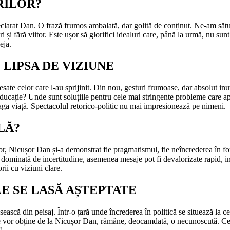
RILOR?
eclarat Dan. O frază frumos ambalată, dar golită de conținut. Ne-am sătura
ri și fără viitor. Este ușor să glorifici idealuri care, până la urmă, nu 
eja.
LIPSA DE VIZIUNE
esate celor care l-au sprijinit. Din nou, gesturi frumoase, dar absolut inut
ucație? Unde sunt soluțiile pentru cele mai stringente probleme care apa
reaga viață. Spectacolul retorico-politic nu mai impresionează pe nimeni.
LĂ?
ilor, Nicușor Dan și-a demonstrat fie pragmatismul, fie neîncrederea în for
ă dominată de incertitudine, asemenea mesaje pot fi devalorizate rapid, i
orii cu viziuni clare.
E SE LASĂ AȘTEPTATE
ă din peisaj. Într-o țară unde încrederea în politică se situează la cel
ă le vor obține de la Nicușor Dan, rămâne, deocamdată, o necunoscută. Ce