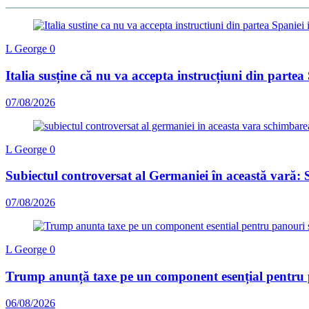
L George
0
Italia susține că nu va accepta instrucțiuni din partea 
07/08/2026
L George
0
Subiectul controversat al Germaniei în această vară:
07/08/2026
L George
0
Trump anunță taxe pe un component esențial pentru p
06/08/2026