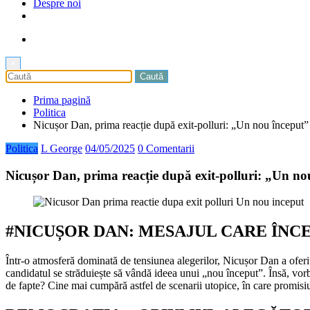
Despre noi
×
Prima pagină
Politica
Nicușor Dan, prima reacție după exit-polluri: „Un nou început”
Politica
L George
04/05/2025
0 Comentarii
Nicușor Dan, prima reacție după exit-polluri: „Un no
#NICUȘOR DAN: MESAJUL CARE ÎNC
Într-o atmosferă dominată de tensiunea alegerilor, Nicușor Dan a oferit
candidatul se străduiește să vândă ideea unui „nou început”. Însă, vorb
de fapte? Cine mai cumpără astfel de scenarii utopice, în care promisi