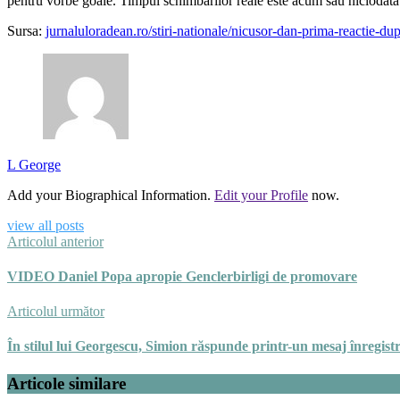
pentru vorbe goale. Timpul schimbărilor reale este acum sau niciodată
Sursa:
jurnaluloradean.ro/stiri-nationale/nicusor-dan-prima-reactie-dup
L George
Add your Biographical Information.
Edit your Profile
now.
view all posts
Articolul anterior
VIDEO Daniel Popa apropie Genclerbirligi de promovare
Articolul următor
În stilul lui Georgescu, Simion răspunde printr-un mesaj înregistr
Articole similare