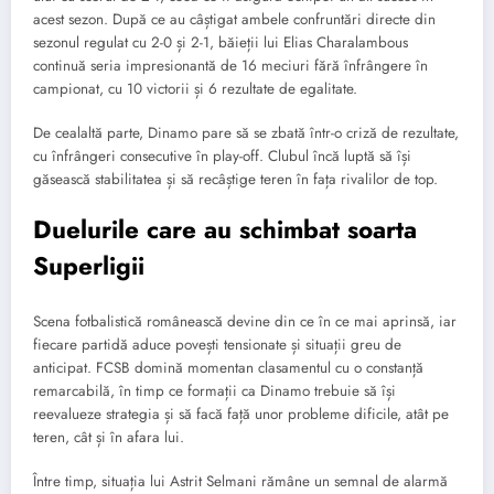
acest sezon. După ce au câștigat ambele confruntări directe din
sezonul regulat cu 2-0 și 2-1, băieții lui Elias Charalambous
continuă seria impresionantă de 16 meciuri fără înfrângere în
campionat, cu 10 victorii și 6 rezultate de egalitate.
De cealaltă parte, Dinamo pare să se zbată într-o criză de rezultate,
cu înfrângeri consecutive în play-off. Clubul încă luptă să își
găsească stabilitatea și să recâștige teren în fața rivalilor de top.
Duelurile care au schimbat soarta
Superligii
Scena fotbalistică românească devine din ce în ce mai aprinsă, iar
fiecare partidă aduce povești tensionate și situații greu de
anticipat. FCSB domină momentan clasamentul cu o constanță
remarcabilă, în timp ce formații ca Dinamo trebuie să își
reevalueze strategia și să facă față unor probleme dificile, atât pe
teren, cât și în afara lui.
Între timp, situația lui Astrit Selmani rămâne un semnal de alarmă