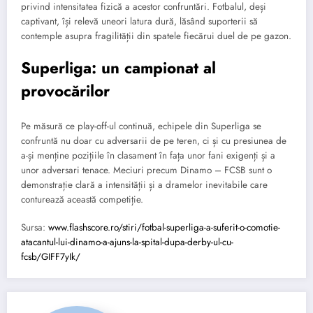
privind intensitatea fizică a acestor confruntări. Fotbalul, deși
captivant, își relevă uneori latura dură, lăsând suporterii să
contemple asupra fragilității din spatele fiecărui duel de pe gazon.
Superliga: un campionat al
provocărilor
Pe măsură ce play-off-ul continuă, echipele din Superliga se
confruntă nu doar cu adversarii de pe teren, ci și cu presiunea de
a-și menține pozițiile în clasament în fața unor fani exigenți și a
unor adversari tenace. Meciuri precum Dinamo – FCSB sunt o
demonstrație clară a intensității și a dramelor inevitabile care
conturează această competiție.
Sursa:
www.flashscore.ro/stiri/fotbal-superliga-a-suferit-o-comotie-
atacantul-lui-dinamo-a-ajuns-la-spital-dupa-derby-ul-cu-
fcsb/GIFF7yIk/