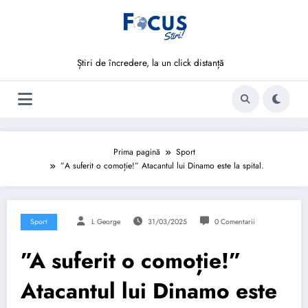
Sari
la
conținut
Știri de încredere, la un click distanță
Prima pagină
Sport
”A suferit o comoție!” Atacantul lui Dinamo este la spital.
Sport
L George
31/03/2025
0 Comentarii
”A suferit o comoție!”
Atacantul lui Dinamo este