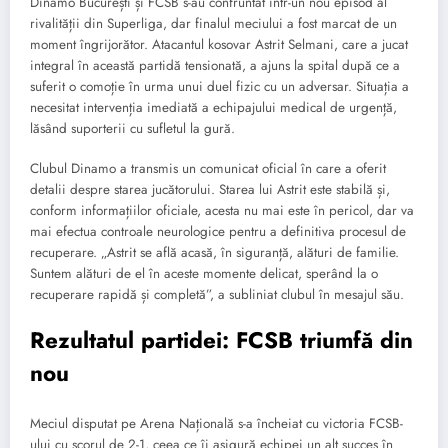
Dinamo București și FCSB s-au confruntat într-un nou episod al
rivalității din Superliga, dar finalul meciului a fost marcat de un
moment îngrijorător. Atacantul kosovar Astrit Selmani, care a jucat
integral în această partidă tensionată, a ajuns la spital după ce a
suferit o comoție în urma unui duel fizic cu un adversar. Situația a
necesitat intervenția imediată a echipajului medical de urgență,
lăsând suporterii cu sufletul la gură.
Clubul Dinamo a transmis un comunicat oficial în care a oferit
detalii despre starea jucătorului. Starea lui Astrit este stabilă și,
conform informațiilor oficiale, acesta nu mai este în pericol, dar va
mai efectua controale neurologice pentru a definitiva procesul de
recuperare. „Astrit se află acasă, în siguranță, alături de familie.
Suntem alături de el în aceste momente delicat, sperând la o
recuperare rapidă și completă”, a subliniat clubul în mesajul său.
Rezultatul partidei: FCSB triumfă din
nou
Meciul disputat pe Arena Națională s-a încheiat cu victoria FCSB-
ului cu scorul de 2-1, ceea ce îi asigură echipei un alt succes în