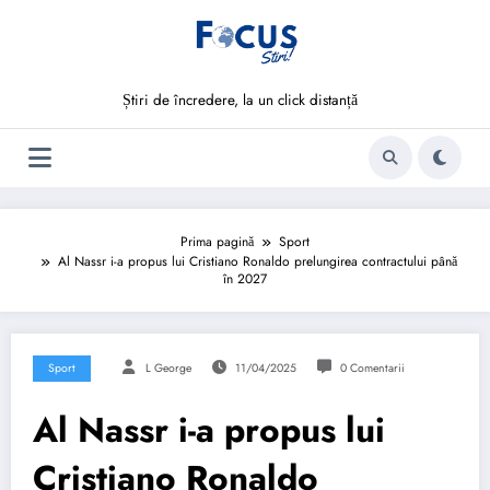
Sari
la
conținut
Știri de încredere, la un click distanță
Prima pagină
Sport
Al Nassr i-a propus lui Cristiano Ronaldo prelungirea contractului până
în 2027
Sport
L George
11/04/2025
0 Comentarii
Al Nassr i-a propus lui
Cristiano Ronaldo