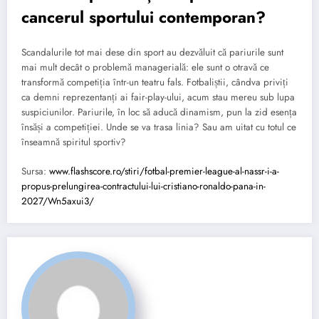
cancerul sportului contemporan?
Scandalurile tot mai dese din sport au dezvăluit că pariurile sunt
mai mult decât o problemă managerială: ele sunt o otravă ce
transformă competiția într-un teatru fals. Fotbaliștii, cândva priviți
ca demni reprezentanți ai fair-play-ului, acum stau mereu sub lupa
suspiciunilor. Pariurile, în loc să aducă dinamism, pun la zid esența
însăși a competiției. Unde se va trasa linia? Sau am uitat cu totul ce
înseamnă spiritul sportiv?
Sursa:
www.flashscore.ro/stiri/fotbal-premier-league-al-nassr-i-a-
propus-prelungirea-contractului-lui-cristiano-ronaldo-pana-in-
2027/Wn5axui3/