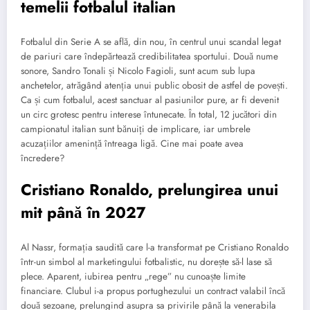
temelii fotbalul italian
Fotbalul din Serie A se află, din nou, în centrul unui scandal legat
de pariuri care îndepărtează credibilitatea sportului. Două nume
sonore, Sandro Tonali și Nicolo Fagioli, sunt acum sub lupa
anchetelor, atrăgând atenția unui public obosit de astfel de povești.
Ca și cum fotbalul, acest sanctuar al pasiunilor pure, ar fi devenit
un circ grotesc pentru interese întunecate. În total, 12 jucători din
campionatul italian sunt bănuiți de implicare, iar umbrele
acuzațiilor amenință întreaga ligă. Cine mai poate avea
încredere?
Cristiano Ronaldo, prelungirea unui
mit până în 2027
Al Nassr, formația saudită care l-a transformat pe Cristiano Ronaldo
într-un simbol al marketingului fotbalistic, nu dorește să-l lase să
plece. Aparent, iubirea pentru „rege” nu cunoaște limite
financiare. Clubul i-a propus portughezului un contract valabil încă
două sezoane, prelungind asupra sa privirile până la venerabila