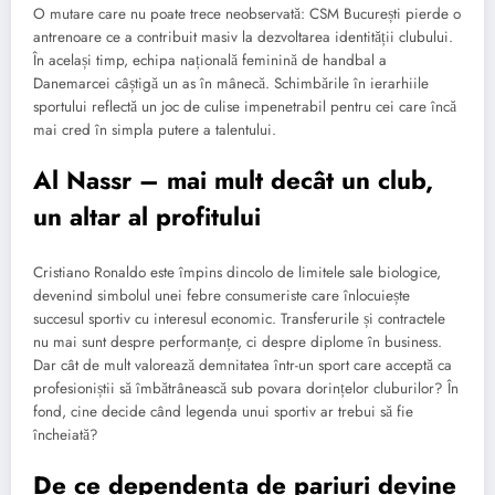
O mutare care nu poate trece neobservată: CSM București pierde o
antrenoare ce a contribuit masiv la dezvoltarea identității clubului.
În același timp, echipa națională feminină de handbal a
Danemarcei câștigă un as în mânecă. Schimbările în ierarhiile
sportului reflectă un joc de culise impenetrabil pentru cei care încă
mai cred în simpla putere a talentului.
Al Nassr – mai mult decât un club,
un altar al profitului
Cristiano Ronaldo este împins dincolo de limitele sale biologice,
devenind simbolul unei febre consumeriste care înlocuiește
succesul sportiv cu interesul economic. Transferurile și contractele
nu mai sunt despre performanțe, ci despre diplome în business.
Dar cât de mult valorează demnitatea într-un sport care acceptă ca
profesioniștii să îmbătrânească sub povara dorințelor cluburilor? În
fond, cine decide când legenda unui sportiv ar trebui să fie
încheiată?
De ce dependența de pariuri devine