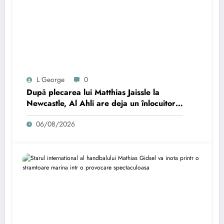
L George
0
După plecarea lui Matthias Jaissle la
Newcastle, Al Ahli are deja un înlocuitor:
contract până în 2028.
06/08/2026