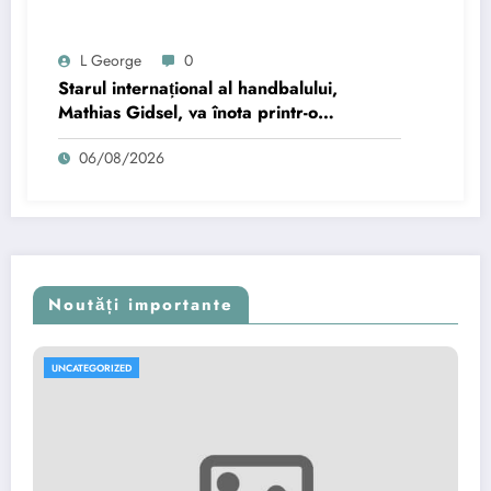
L George
0
Starul internațional al handbalului,
Mathias Gidsel, va înota printr-o
strâmtoare marină într-o provocare
06/08/2026
spectaculoasă.
Noutăți importante
UNCATEGORIZED