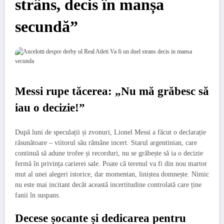
strâns, decis în manșa
secundă”
Messi rupe tăcerea: „Nu mă grăbesc să
iau o decizie!”
După luni de speculații și zvonuri, Lionel Messi a făcut o declarație
răsunătoare – viitorul său rămâne incert. Starul argentinian, care
continuă să adune trofee și recorduri, nu se grăbește să ia o decizie
fermă în privința carierei sale. Poate că terenul va fi din nou martor
mut al unei alegeri istorice, dar momentan, liniștea domnește. Nimic
nu este mai incitant decât această incertitudine controlată care ține
fanii în suspans.
Decese șocante și dedicarea pentru