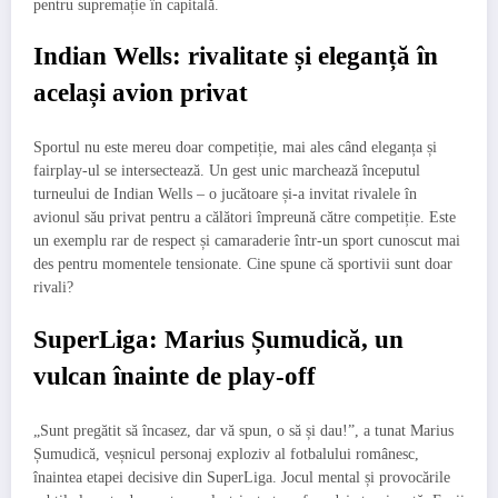
pentru supremație în capitală.
Indian Wells: rivalitate și eleganță în
același avion privat
Sportul nu este mereu doar competiție, mai ales când eleganța și
fairplay-ul se intersectează. Un gest unic marchează începutul
turneului de Indian Wells – o jucătoare și-a invitat rivalele în
avionul său privat pentru a călători împreună către competiție. Este
un exemplu rar de respect și camaraderie într-un sport cunoscut mai
des pentru momentele tensionate. Cine spune că sportivii sunt doar
rivali?
SuperLiga: Marius Șumudică, un
vulcan înainte de play-off
„Sunt pregătit să încasez, dar vă spun, o să și dau!”, a tunat Marius
Șumudică, veșnicul personaj exploziv al fotbalului românesc,
înaintea etapei decisive din SuperLiga. Jocul mental și provocările