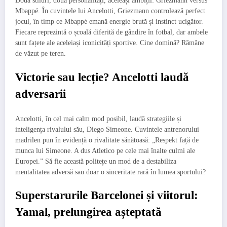
Două stiluri, două personalități, aceleași ambiții: Griezmann versus
Mbappé. În cuvintele lui Ancelotti, Griezmann controlează perfect
jocul, în timp ce Mbappé emană energie brută și instinct ucigător.
Fiecare reprezintă o școală diferită de gândire în fotbal, dar ambele
sunt fațete ale aceleiași iconicități sportive. Cine domină? Rămâne
de văzut pe teren.
Victorie sau lecție? Ancelotti laudă
adversarii
Ancelotti, în cel mai calm mod posibil, laudă strategiile și
inteligența rivalului său, Diego Simeone. Cuvintele antrenorului
madrilen pun în evidență o rivalitate sănătoasă: „Respekt față de
munca lui Simeone. A dus Atletico pe cele mai înalte culmi ale
Europei.” Să fie această politețe un mod de a destabiliza
mentalitatea adversă sau doar o sinceritate rară în lumea sportului?
Superstarurile Barcelonei și viitorul:
Yamal, prelungirea așteptată