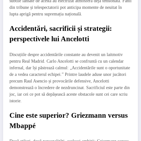
subtile lansate de acesta au electrizat atmosfera deja tensionată. Fanii
din tribune și telespectatorii pot anticipa momente de neuitat în
lupta aprigă pentru supremația națională.
Accidentări, sacrificii și strategii:
perspectivele lui Ancelotti
Discuțiile despre accidentările constante au devenit un laitmotiv
pentru Real Madrid. Carlo Ancelotti se confruntă cu un calendar
infernal, dar își păstrează calmul: „Accidentările sunt o oportunitate
de a vedea caracterul echipei.” Printre laudele aduse unor jucători
precum Raul Asencio și provocările defensive, Ancelotti
demonstrează o încredere de nezdruncinat. Sacrificiul este parte din
joc, iar cei ce pot să depășească aceste obstacole sunt cei care scriu
istorie.
Cine este superior? Griezmann versus
Mbappé