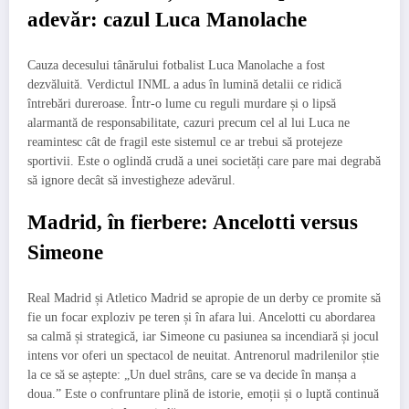
adevăr: cazul Luca Manolache
Cauza decesului tânărului fotbalist Luca Manolache a fost
dezvăluită. Verdictul INML a adus în lumină detalii ce ridică
întrebări dureroase. Într-o lume cu reguli murdare și o lipsă
alarmantă de responsabilitate, cazuri precum cel al lui Luca ne
reamintesc cât de fragil este sistemul ce ar trebui să protejeze
sportivii. Este o oglindă crudă a unei societăți care pare mai degrabă
să ignore decât să investigheze adevărul.
Madrid, în fierbere: Ancelotti versus
Simeone
Real Madrid și Atletico Madrid se apropie de un derby ce promite să
fie un focar exploziv pe teren și în afara lui. Ancelotti cu abordarea
sa calmă și strategică, iar Simeone cu pasiunea sa incendiară și jocul
intens vor oferi un spectacol de neuitat. Antrenorul madrilenilor știe
la ce să se aștepte: „Un duel strâns, care se va decide în manșa a
doua.” Este o confruntare plină de istorie, emoții și o luptă continuă