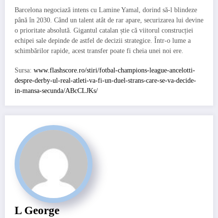
Barcelona negociază intens cu Lamine Yamal, dorind să-l blindeze
până în 2030. Când un talent atât de rar apare, securizarea lui devine
o prioritate absolută. Gigantul catalan știe că viitorul construcției
echipei sale depinde de astfel de decizii strategice. Într-o lume a
schimbărilor rapide, acest transfer poate fi cheia unei noi ere.
Sursa:
www.flashscore.ro/stiri/fotbal-champions-league-ancelotti-
despre-derby-ul-real-atleti-va-fi-un-duel-strans-care-se-va-decide-
in-mansa-secunda/ABcCLJKs/
L George