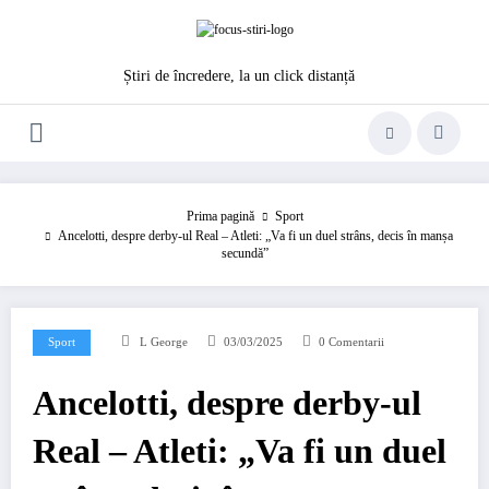
Sari
la
conținut
Știri de încredere, la un click distanță
Prima pagină
Sport
Ancelotti, despre derby-ul Real – Atleti: „Va fi un duel strâns, decis în manșa
secundă”
Sport
L George
03/03/2025
0 Comentarii
Ancelotti, despre derby-ul
Real – Atleti: „Va fi un duel