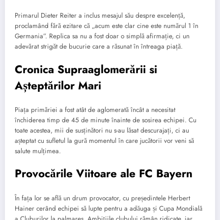
Primarul Dieter Reiter a inclus mesajul său despre excelență,
proclamând fără ezitare că „acum este clar cine este numărul 1 în
Germania”. Replica sa nu a fost doar o simplă afirmație, ci un
adevărat strigăt de bucurie care a răsunat în întreaga piață.
Cronica Supraaglomerării si
Așteptărilor Mari
Piața primăriei a fost atât de aglomerată încât a necesitat
închiderea timp de 45 de minute înainte de sosirea echipei. Cu
toate acestea, mii de susținători nu s-au lăsat descurajați, ci au
așteptat cu sufletul la gură momentul în care jucătorii vor veni să
salute mulțimea.
Provocările Viitoare ale FC Bayern
În fața lor se află un drum provocator, cu președintele Herbert
Hainer cerând echipei să lupte pentru a adăuga și Cupa Mondială
a Cluburilor la palmares. Ambițiile clubului rămân ridicate, iar