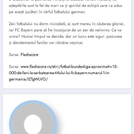
așteptările sunt la fel de mari ca și spiritul de echipă care i-a adus
pe acești jucători în vârful fotbalului german.
Zeii fotbalului nu dorm niciodată, ei sunt mereu în căutarea gloriei,
iar FC Bayern pare să fie înconjurat de un aer de neînvins. Ce va
urma? Numai timpul va decide, dar un lucru este sigur: pasiunea
și devotamentul fanilor vor rămâne veșnice.
Sursa:
Flashscore
Sursa:
www.flashscore.ro/stiri/fotbal-bundesliga-aproximativ-15-
000-de-fani-la-sarbatoarea-titlului-lui-fc-bayern-numarul-1-in-
germania/IZTgWLVO/