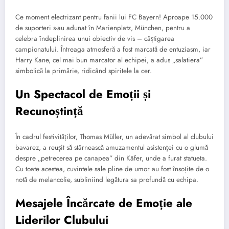
Ce moment electrizant pentru fanii lui FC Bayern! Aproape 15.000
de suporteri s-au adunat în Marienplatz, München, pentru a
celebra îndeplinirea unui obiectiv de vis – câștigarea
campionatului. Întreaga atmosferă a fost marcată de entuziasm, iar
Harry Kane, cel mai bun marcator al echipei, a adus „salatiera”
simbolică la primărie, ridicând spiritele la cer.
Un Spectacol de Emoții și
Recunoștință
În cadrul festivităților, Thomas Müller, un adevărat simbol al clubului
bavarez, a reușit să stârnească amuzamentul asistenței cu o glumă
despre „petrecerea pe canapea” din Käfer, unde a furat statueta.
Cu toate acestea, cuvintele sale pline de umor au fost însoțite de o
notă de melancolie, subliniind legătura sa profundă cu echipa.
Mesajele Încărcate de Emoție ale
Liderilor Clubului