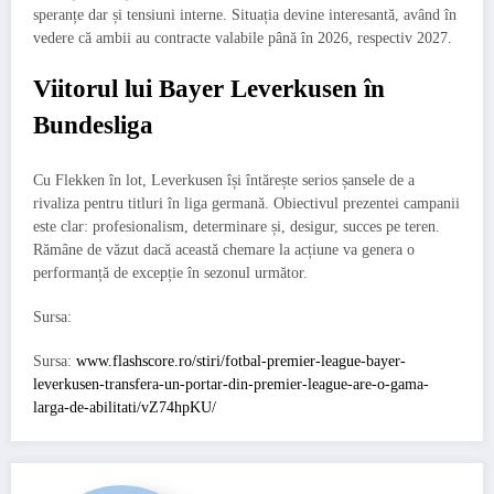
speranțe dar și tensiuni interne. Situația devine interesantă, având în
vedere că ambii au contracte valabile până în 2026, respectiv 2027.
Viitorul lui Bayer Leverkusen în
Bundesliga
Cu Flekken în lot, Leverkusen își întărește serios șansele de a
rivaliza pentru titluri în liga germană. Obiectivul prezentei campanii
este clar: profesionalism, determinare și, desigur, succes pe teren.
Rămâne de văzut dacă această chemare la acțiune va genera o
performanță de excepție în sezonul următor.
Sursa:
Sursa:
www.flashscore.ro/stiri/fotbal-premier-league-bayer-
leverkusen-transfera-un-portar-din-premier-league-are-o-gama-
larga-de-abilitati/vZ74hpKU/