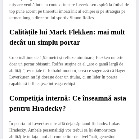
mișcare venită într-un context în care Leverkusen aspiră la fotbal de
top pune accent pe tineretul îmbătrânit al echipei și pe strategia pe
termen lung a directorului sportiv Simon Rolfes.
Calitățile lui Mark Flekken: mai mult
decât un simplu portar
Cu o înălțime de 1,95 metri și reflexe uimitoare, Flekken nu este
doar un portar obișnuit. Rolfes susține că el „are o gamă largă de
abilități”, esențiale în fotbalul modern, ceea ce sugerează că Bayer
Leverkusen nu își dorește doar un titular, ci un lider în poartă
capable să influențeze întreaga echipă.
Competiția internă: Ce înseamnă asta
pentru Hradecky?
În poarta lui Leverkusen se află deja căpitanul finlandez Lukas
Hradecky. Ambele personalități vor trebui să își demonstreze
abilitățile în fața unui alt competitor de nivel înalt, generând