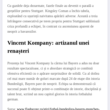
Cu gazdele deja dezarmate, fazele finale au devenit o paradă a
greșelilor pentru Stuttgart. Kingsley Coman a închis tabela,
exploatând cu ușurință naivitatea apărării adverse. Această a treia
înfrângere consecutivă pe teren propriu pentru Stuttgart subliniază
criza profundă a echipei, în contrast cu ascensiunea aparent de
neoprit a bavarezilor.
Vincent Kompany: artizanul unei
renașteri
Prezența lui Vincent Kompany la cârma lui Bayern a adus nu doar
rezultate spectaculoase, ci și o abordare strategică ce combină
ofensiva eficientă cu o apărare surprinzător de solidă. Cu al doilea
cel mai mare număr de goluri marcate după 24 de etape din istoria
Bundesligii, Bayern pare de neoprit. Echipa sa demonstrează că
succesul poate fi obținut printr-o combinație de istorie, disciplină și
talent brut, scriind un nou capitol glorios în istoria fotbalului
german.
Sursa:
www.flashscore.ro/stiri/fotbal-bundesliga-bayern-munchen-