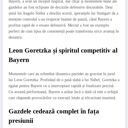
Bayern, a avut un început inspirat, dar chiar și momentele bune ale
gazdelor au fost eclipsate de deciziile defensive discutabile. Deși
șutul lui Angelo Stiller a deschis scorul, speranțele lui Stuttgart de a
menține controlul s-au evaporat înainte de pauză, când Bayern a
profitat rapid de o eroare defensivă. Meciul a fost un exemplu
perfect de cum lipsa de consistență poate transforma orice avantaj în
dezastru.
Leon Goretzka și spiritul competitiv al
Bayern
Momentele care au schimbat dinamica partidei au gravitat în jurul
lui Leon Goretzka. Profitând de o pasă slabă a lui Nübel, Goretzka a
egalat pentru Bayern cu o interceptare rapidă și finalizare precisă.
Cu această performanță, Bayern a arătat încă o dată că este o echipă
care răspunde provocărilor cu execuții letale și eficacitate maximă.
Gazdele cedează complet în fața
presiunii