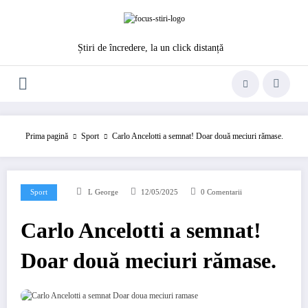
Sari
la
conținut
Știri de încredere, la un click distanță
Prima pagină
Sport
Carlo Ancelotti a semnat! Doar două meciuri rămase.
Sport
L George
12/05/2025
0 Comentarii
Carlo Ancelotti a semnat!
Doar două meciuri rămase.