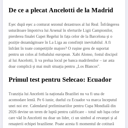
De ce a plecat Ancelotti de la Madrid
Eșec după eșec a conturat sezonul dezastruos al lui Real. Înfrângerea
usturătoare împotriva lui Arsenal în sferturile Ligii Campionilor,
pierderea finalei Cupei Regelui în fața celor de la Barcelona și o
poziție dezamăgitoare în La Liga au consfințit inevitabilul. A fi
înfrânt în toate competițiile majore? O rușine greu de suportat
pentru un colos al fotbalului european. Xabi Alonso, fostul discipol
al lui Ancelotti, îi va prelua locul pe banca madrilenilor – iar asta
doar complică și mai mult situația pentru „Los Blancos”.
Primul test pentru Selecao: Ecuador
Tranziția lui Ancelotti la naționala Braziliei nu va fi una de
acomodare lentă. Pe 6 iunie, duelul cu Ecuador va marca începutul
unei noi ere. Calendarul preliminariilor pentru Cupa Mondială din
2026 devine un teren de luptă pentru calificare – totul sub lupa celor
care văd în Ancelotti nu doar un lider, ci un simbol al revanșei și al
renașterii echipei braziliene. Poate acesta fi momentul de cotitură