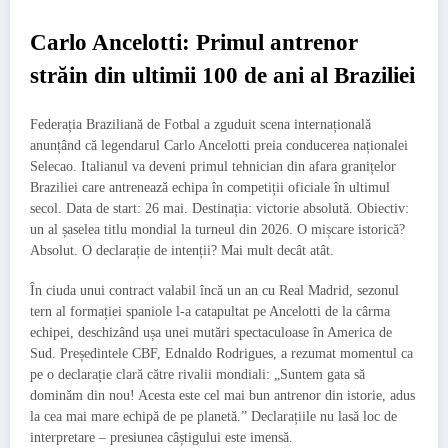
Carlo Ancelotti: Primul antrenor
străin din ultimii 100 de ani al Braziliei
Federația Braziliană de Fotbal a zguduit scena internațională
anunțând că legendarul Carlo Ancelotti preia conducerea naționalei
Selecao. Italianul va deveni primul tehnician din afara granițelor
Braziliei care antrenează echipa în competiții oficiale în ultimul
secol. Data de start: 26 mai. Destinația: victorie absolută. Obiectiv:
un al șaselea titlu mondial la turneul din 2026. O mișcare istorică?
Absolut. O declarație de intenții? Mai mult decât atât.
În ciuda unui contract valabil încă un an cu Real Madrid, sezonul
tern al formației spaniole l-a catapultat pe Ancelotti de la cârma
echipei, deschizând ușa unei mutări spectaculoase în America de
Sud. Președintele CBF, Ednaldo Rodrigues, a rezumat momentul ca
pe o declarație clară către rivalii mondiali: „Suntem gata să
dominăm din nou! Acesta este cel mai bun antrenor din istorie, adus
la cea mai mare echipă de pe planetă.” Declarațiile nu lasă loc de
interpretare – presiunea câștigului este imensă.