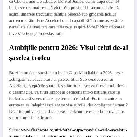
că CBF nu mai are răbdare. Dorival Junior, demis după doar 14
luni, este cea mai recentă victimă a presiunii insurmontabile. De
acum, umbrele trecutului bântuie Selecao sub ghidarea noului
antrenor străin. Este Ancelotti omul capabil să înfrunte așteptările
nerealiste ale unei țări care trăiește și respiră fotbal? Numărătoarea
inversă este deja în desfășurare.
Ambițiile pentru 2026: Visul celui de-al
șaselea trofeu
Brazilia nu doar speră la un loc la Cupa Mondială din 2026 – este
„obligată” să aducă acasă al șaselea titlu. Sub conducerea lui
Ancelotti, așteptările sunt uriașe, iar orice eșec va fi mai mult decât
o dezamăgire, va fi un simbol al decăderii într-o națiune care își
idolatrizează suveranitatea pe terenul de fotbal. Poate un antrenor
european să îndeplinească aceste vise subtile, dar copleșitor de mari?
Doar timpul va spune dacă această colaborare este o binecuvântare
sau o promisiune deșartă.
Sursa:
www.flashscore.ro/stiri/fotbal-cupa-mondiala-carlo-ancelotti-
a-semnat-tehnicianul-italian-mai-are-doar-doua-meciuri-pe-banca-