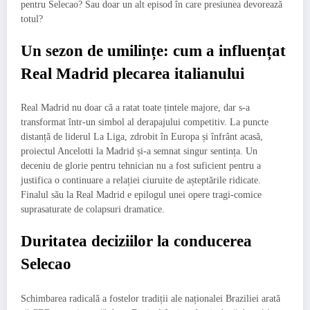
pentru Selecao? Sau doar un alt episod în care presiunea devorează
totul?
Un sezon de umilințe: cum a influențat
Real Madrid plecarea italianului
Real Madrid nu doar că a ratat toate țintele majore, dar s-a
transformat într-un simbol al derapajului competitiv. La puncte
distanță de liderul La Liga, zdrobit în Europa și înfrânt acasă,
proiectul Ancelotti la Madrid și-a semnat singur sentința. Un
deceniu de glorie pentru tehnician nu a fost suficient pentru a
justifica o continuare a relației ciuruite de așteptările ridicate.
Finalul său la Real Madrid e epilogul unei opere tragi-comice
suprasaturate de colapsuri dramatice.
Duritatea deciziilor la conducerea
Selecao
Schimbarea radicală a fostelor tradiții ale naționalei Braziliei arată