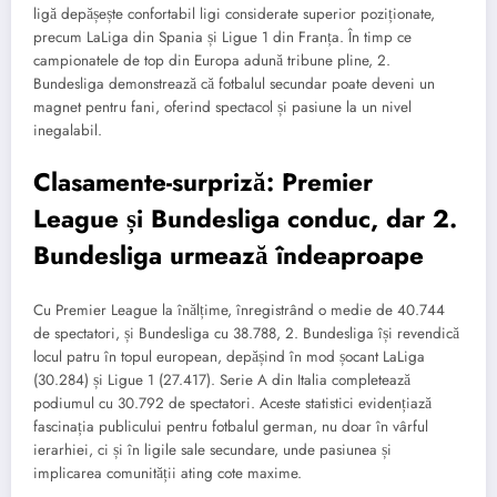
ligă depășește confortabil ligi considerate superior poziționate,
precum LaLiga din Spania și Ligue 1 din Franța. În timp ce
campionatele de top din Europa adună tribune pline, 2.
Bundesliga demonstrează că fotbalul secundar poate deveni un
magnet pentru fani, oferind spectacol și pasiune la un nivel
inegalabil.
Clasamente-surpriză: Premier
League și Bundesliga conduc, dar 2.
Bundesliga urmează îndeaproape
Cu Premier League la înălțime, înregistrând o medie de 40.744
de spectatori, și Bundesliga cu 38.788, 2. Bundesliga își revendică
locul patru în topul european, depășind în mod șocant LaLiga
(30.284) și Ligue 1 (27.417). Serie A din Italia completează
podiumul cu 30.792 de spectatori. Aceste statistici evidențiază
fascinația publicului pentru fotbalul german, nu doar în vârful
ierarhiei, ci și în ligile sale secundare, unde pasiunea și
implicarea comunității ating cote maxime.