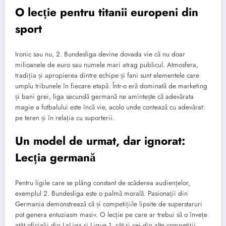
O lecție pentru titanii europeni din
sport
Ironic sau nu, 2. Bundesliga devine dovada vie că nu doar
milioanele de euro sau numele mari atrag publicul. Atmosfera,
tradiția și apropierea dintre echipe și fani sunt elementele care
umplu tribunele în fiecare etapă. Într-o eră dominată de marketing
și bani grei, liga secundă germană ne amintește că adevărata
magie a fotbalului este încă vie, acolo unde contează cu adevărat:
pe teren și în relația cu suporterii.
Un model de urmat, dar ignorat:
Lecția germană
Pentru ligile care se plâng constant de scăderea audiențelor,
exemplul 2. Bundesliga este o palmă morală. Pasionații din
Germania demonstrează că și competițiile lipsite de superstaruri
pot genera entuziasm masiv. O lecție pe care ar trebui să o învețe
atât oficialii din LaLiga și Ligue 1, cât și cei din alte competiții