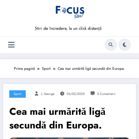
Sari
la
conținut
Știri de încredere, la un click distanță
Prima pagină
Sport
Cea mai urmărită ligă secundă din Europa.
Sport
L George
03/02/2025
0 Comentarii
Cea mai urmărită ligă
secundă din Europa.