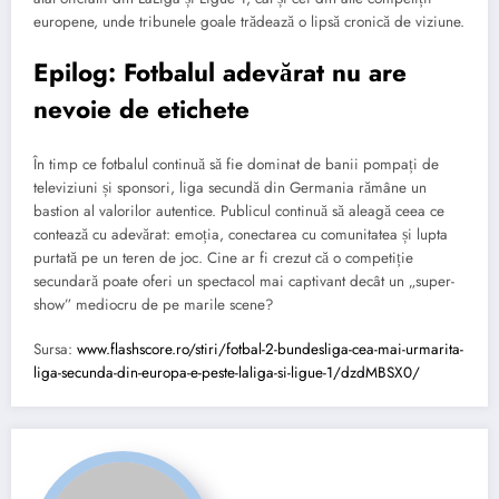
europene, unde tribunele goale trădează o lipsă cronică de viziune.
Epilog: Fotbalul adevărat nu are
nevoie de etichete
În timp ce fotbalul continuă să fie dominat de banii pompați de
televiziuni și sponsori, liga secundă din Germania rămâne un
bastion al valorilor autentice. Publicul continuă să aleagă ceea ce
contează cu adevărat: emoția, conectarea cu comunitatea și lupta
purtată pe un teren de joc. Cine ar fi crezut că o competiție
secundară poate oferi un spectacol mai captivant decât un „super-
show” mediocru de pe marile scene?
Sursa:
www.flashscore.ro/stiri/fotbal-2-bundesliga-cea-mai-urmarita-
liga-secunda-din-europa-e-peste-laliga-si-ligue-1/dzdMBSX0/