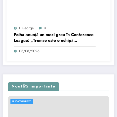
L George
0
Folha anunță un meci greu în Conference
League: „Tromsø este o echipă
periculoasă”
05/08/2026
Noutăți importante
UNCATEGORIZED