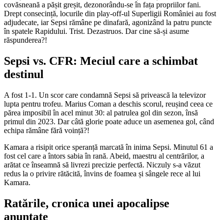
covăsneană a pășit greșit, dezonorându-se în fața propriilor fani.
Drept consecință, locurile din play-off-ul Superligii României au fost
adjudecate, iar Sepsi rămâne pe dinafară, agonizând la patru puncte
în spatele Rapidului. Trist. Dezastruos. Dar cine să-și asume
răspunderea?!
Sepsi vs. CFR: Meciul care a schimbat
destinul
A fost 1-1. Un scor care condamnă Sepsi să privească la televizor
lupta pentru trofeu. Marius Coman a deschis scorul, reușind ceea ce
părea imposibil în acel minut 30: al patrulea gol din sezon, însă
primul din 2023. Dar câtă glorie poate aduce un asemenea gol, când
echipa rămâne fără voință?!
Kamara a risipit orice speranță marcată în inima Sepsi. Minutul 61 a
fost cel care a întors sabia în rană. Abeid, maestru al centrărilor, a
arătat ce înseamnă să livrezi precizie perfectă. Niczuly s-a văzut
redus la o privire rătăcită, învins de foamea și sângele rece al lui
Kamara.
Ratările, cronica unei apocalipse
anunțate