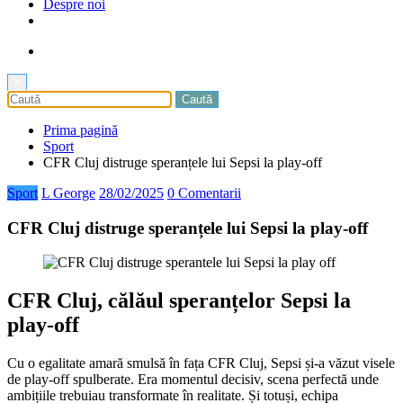
Despre noi
×
Prima pagină
Sport
CFR Cluj distruge speranțele lui Sepsi la play-off
Sport
L George
28/02/2025
0 Comentarii
CFR Cluj distruge speranțele lui Sepsi la play-off
CFR Cluj, călăul speranțelor Sepsi la
play-off
Cu o egalitate amară smulsă în fața CFR Cluj, Sepsi și-a văzut visele
de play-off spulberate. Era momentul decisiv, scena perfectă unde
ambițiile trebuiau transformate în realitate. Și totuși, echipa