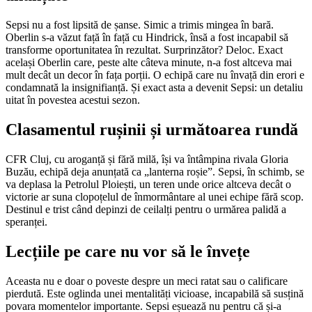
Sepsi nu a fost lipsită de șanse. Simic a trimis mingea în bară.
Oberlin s-a văzut față în față cu Hindrick, însă a fost incapabil să
transforme oportunitatea în rezultat. Surprinzător? Deloc. Exact
același Oberlin care, peste alte câteva minute, n-a fost altceva mai
mult decât un decor în fața porții. O echipă care nu învață din erori e
condamnată la insignifianță. Și exact asta a devenit Sepsi: un detaliu
uitat în povestea acestui sezon.
Clasamentul rușinii și următoarea rundă
CFR Cluj, cu aroganță și fără milă, își va întâmpina rivala Gloria
Buzău, echipă deja anunțată ca „lanterna roșie”. Sepsi, în schimb, se
va deplasa la Petrolul Ploiești, un teren unde orice altceva decât o
victorie ar suna clopoțelul de înmormântare al unei echipe fără scop.
Destinul e trist când depinzi de ceilalți pentru o urmărea palidă a
speranței.
Lecțiile pe care nu vor să le învețe
Aceasta nu e doar o poveste despre un meci ratat sau o calificare
pierdută. Este oglinda unei mentalități vicioase, incapabilă să susțină
povara momentelor importante. Sepsi eșuează nu pentru că și-a