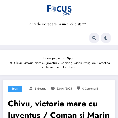
Sari
la
conținut
Știri de încredere, la un click distanță
Prima pagină
Sport
Chivu, victorie mare cu Juventus / Coman și Marin învinși de Fiorentina
/ Genoa pierdut cu Lazio
Sport
L George
23/04/2025
0 Comentarii
Chivu, victorie mare cu
Juventus / Coman și Marin