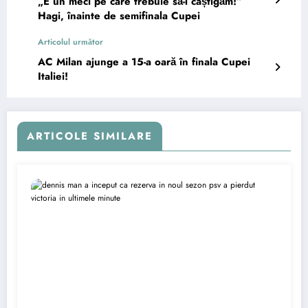
„E un meci pe care trebuie să-l câștigăm!”
Hagi, înainte de semifinala Cupei
Articolul următor
AC Milan ajunge a 15-a oară în finala Cupei
Italiei!
ARTICOLE SIMILARE