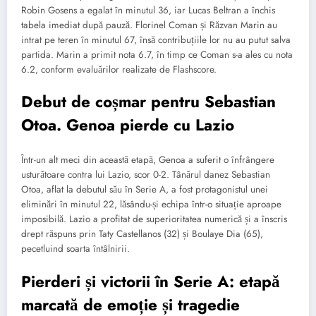
Robin Gosens a egalat în minutul 36, iar Lucas Beltran a închis
tabela imediat după pauză. Florinel Coman și Răzvan Marin au
intrat pe teren în minutul 67, însă contribuțiile lor nu au putut salva
partida. Marin a primit nota 6.7, în timp ce Coman s-a ales cu nota
6.2, conform evaluărilor realizate de Flashscore.
Debut de coșmar pentru Sebastian
Otoa. Genoa pierde cu Lazio
Într-un alt meci din această etapă, Genoa a suferit o înfrângere
usturătoare contra lui Lazio, scor 0-2. Tânărul danez Sebastian
Otoa, aflat la debutul său în Serie A, a fost protagonistul unei
eliminări în minutul 22, lăsându-și echipa într-o situație aproape
imposibilă. Lazio a profitat de superioritatea numerică și a înscris
drept răspuns prin Taty Castellanos (32) și Boulaye Dia (65),
pecetluind soarta întâlnirii.
Pierderi și victorii în Serie A: etapă
marcată de emoție și tragedie