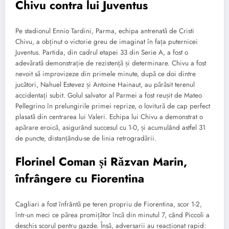
Chivu contra lui Juventus
Pe stadionul Ennio Tardini, Parma, echipa antrenată de Cristi
Chivu, a obținut o victorie greu de imaginat în fața puternicei
Juventus. Partida, din cadrul etapei 33 din Serie A, a fost o
adevărată demonstrație de rezistență și determinare. Chivu a fost
nevoit să improvizeze din primele minute, după ce doi dintre
jucători, Nahuel Estevez și Antoine Hainaut, au părăsit terenul
accidentați subit. Golul salvator al Parmei a fost reușit de Mateo
Pellegrino în prelungirile primei reprize, o lovitură de cap perfect
plasată din centrarea lui Valeri. Echipa lui Chivu a demonstrat o
apărare eroică, asigurând succesul cu 1-0, și acumulând astfel 31
de puncte, distanțându-se de linia retrogradării.
Florinel Coman și Răzvan Marin,
înfrângere cu Fiorentina
Cagliari a fost înfrântă pe teren propriu de Fiorentina, scor 1-2,
într-un meci ce părea promițător încă din minutul 7, când Piccoli a
deschis scorul pentru gazde. Însă, adversarii au reacționat rapid: