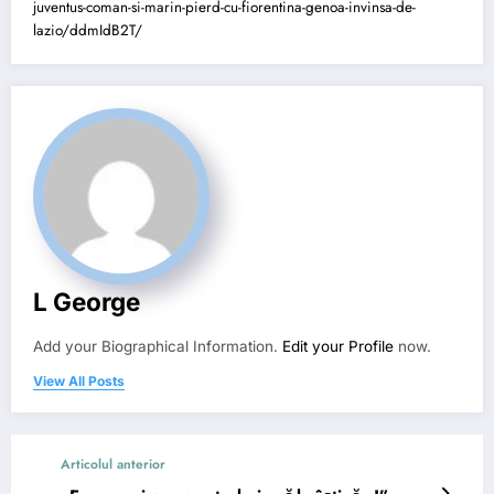
juventus-coman-si-marin-pierd-cu-fiorentina-genoa-invinsa-de-
lazio/ddmIdB2T/
L George
Add your Biographical Information.
Edit your Profile
now.
View All Posts
Articolul anterior