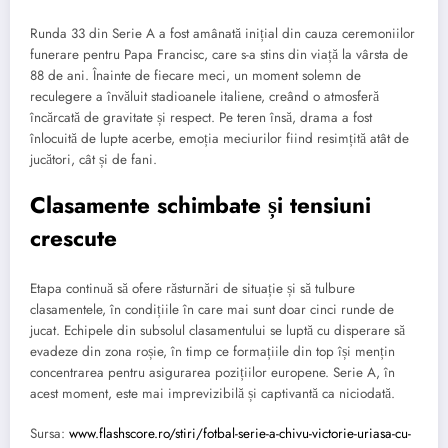
Runda 33 din Serie A a fost amânată inițial din cauza ceremoniilor
funerare pentru Papa Francisc, care s-a stins din viață la vârsta de
88 de ani. Înainte de fiecare meci, un moment solemn de
reculegere a învăluit stadioanele italiene, creând o atmosferă
încărcată de gravitate și respect. Pe teren însă, drama a fost
înlocuită de lupte acerbe, emoția meciurilor fiind resimțită atât de
jucători, cât și de fani.
Clasamente schimbate și tensiuni
crescute
Etapa continuă să ofere răsturnări de situație și să tulbure
clasamentele, în condițiile în care mai sunt doar cinci runde de
jucat. Echipele din subsolul clasamentului se luptă cu disperare să
evadeze din zona roșie, în timp ce formațiile din top își mențin
concentrarea pentru asigurarea pozițiilor europene. Serie A, în
acest moment, este mai imprevizibilă și captivantă ca niciodată.
Sursa:
www.flashscore.ro/stiri/fotbal-serie-a-chivu-victorie-uriasa-cu-