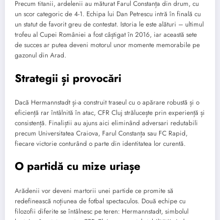
Precum titanii, ardelenii au măturat Farul Constanța din drum, cu
un scor categoric de 4-1. Echipa lui Dan Petrescu intră în finală cu
un statut de favorit greu de contestat. Istoria le este alături – ultimul
trofeu al Cupei României a fost câștigat în 2016, iar această sete
de succes ar putea deveni motorul unor momente memorabile pe
gazonul din Arad.
Strategii și provocări
Dacă Hermannstadt și-a construit traseul cu o apărare robustă și o
eficiență rar întâlnită în atac, CFR Cluj strălucește prin experiență și
consistență. Finaliștii au ajuns aici eliminând adversari redutabili
precum Universitatea Craiova, Farul Constanța sau FC Rapid,
fiecare victorie conturând o parte din identitatea lor curentă.
O partidă cu mize uriașe
Arădenii vor deveni martorii unei partide ce promite să
redefinească noțiunea de fotbal spectaculos. Două echipe cu
filozofii diferite se întâlnesc pe teren: Hermannstadt, simbolul