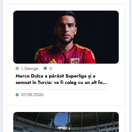
L George
0
Marco Dulca a părăsit Superliga și a
semnat în Turcia: va fi coleg cu un alt fost
jucător de la Petrolul
07/08/2026