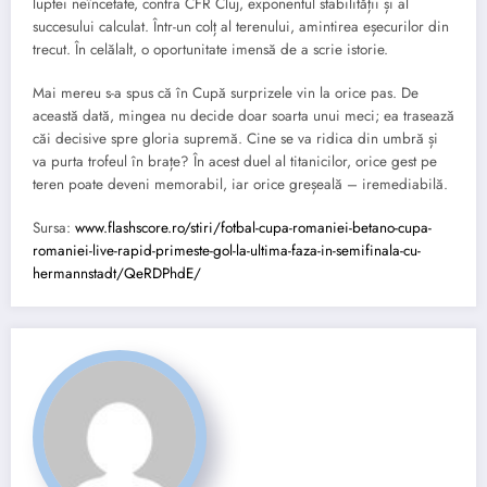
luptei neîncetate, contra CFR Cluj, exponentul stabilității și al
succesului calculat. Într-un colț al terenului, amintirea eșecurilor din
trecut. În celălalt, o oportunitate imensă de a scrie istorie.
Mai mereu s-a spus că în Cupă surprizele vin la orice pas. De
această dată, mingea nu decide doar soarta unui meci; ea trasează
căi decisive spre gloria supremă. Cine se va ridica din umbră și
va purta trofeul în brațe? În acest duel al titanicilor, orice gest pe
teren poate deveni memorabil, iar orice greșeală – iremediabilă.
Sursa:
www.flashscore.ro/stiri/fotbal-cupa-romaniei-betano-cupa-
romaniei-live-rapid-primeste-gol-la-ultima-faza-in-semifinala-cu-
hermannstadt/QeRDPhdE/