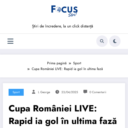
Sari
la
conținut
Știri de încredere, la un click distanță
Prima pagină
Sport
Cupa României LIVE: Rapid ia gol în ultima fază
Sport
L George
23/04/2025
0 Comentarii
Cupa României LIVE:
Rapid ia gol în ultima fază