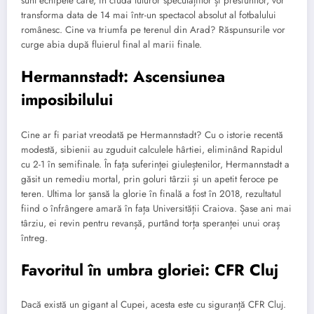
sunt echipele care, în ciuda tuturor speculațiilor și presiunilor, vor
transforma data de 14 mai într-un spectacol absolut al fotbalului
românesc. Cine va triumfa pe terenul din Arad? Răspunsurile vor
curge abia după fluierul final al marii finale.
Hermannstadt: Ascensiunea
imposibilului
Cine ar fi pariat vreodată pe Hermannstadt? Cu o istorie recentă
modestă, sibienii au zguduit calculele hârtiei, eliminând Rapidul
cu 2-1 în semifinale. În fața suferinței giuleștenilor, Hermannstadt a
găsit un remediu mortal, prin goluri târzii și un apetit feroce pe
teren. Ultima lor șansă la glorie în finală a fost în 2018, rezultatul
fiind o înfrângere amară în fața Universității Craiova. Șase ani mai
târziu, ei revin pentru revanșă, purtând torța speranței unui oraș
întreg.
Favoritul în umbra gloriei: CFR Cluj
Dacă există un gigant al Cupei, acesta este cu siguranță CFR Cluj.