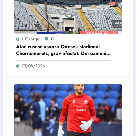
L George
0
Atac rusesc asupra Odesei: stadionul
Chornomorets, grav afectat. Doi oameni
au fost răniți.
07/08/2026