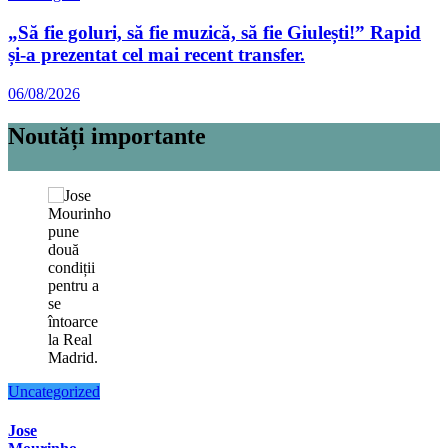
„Să fie goluri, să fie muzică, să fie Giulești!” Rapid
și-a prezentat cel mai recent transfer.
06/08/2026
Noutăți importante
Uncategorized
Jose