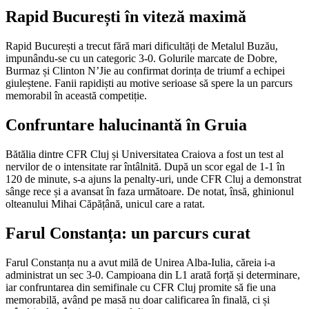
Rapid București în viteză maximă
Rapid București a trecut fără mari dificultăți de Metalul Buzău,
impunându-se cu un categoric 3-0. Golurile marcate de Dobre,
Burmaz și Clinton N’Jie au confirmat dorința de triumf a echipei
giuleștene. Fanii rapidiști au motive serioase să spere la un parcurs
memorabil în această competiție.
Confruntare halucinantă în Gruia
Bătălia dintre CFR Cluj și Universitatea Craiova a fost un test al
nervilor de o intensitate rar întâlnită. După un scor egal de 1-1 în
120 de minute, s-a ajuns la penalty-uri, unde CFR Cluj a demonstrat
sânge rece și a avansat în faza următoare. De notat, însă, ghinionul
olteanului Mihai Căpățână, unicul care a ratat.
Farul Constanța: un parcurs curat
Farul Constanța nu a avut milă de Unirea Alba-Iulia, căreia i-a
administrat un sec 3-0. Campioana din L1 arată forță și determinare,
iar confruntarea din semifinale cu CFR Cluj promite să fie una
memorabilă, având pe masă nu doar calificarea în finală, ci și