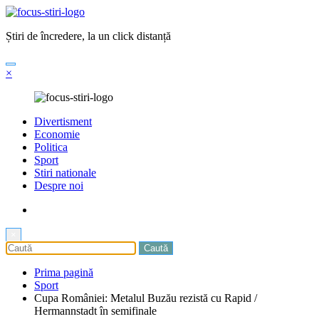
Sari
la
Știri de încredere, la un click distanță
conținut
×
Divertisment
Economie
Politica
Sport
Stiri nationale
Despre noi
×
Prima pagină
Sport
Cupa României: Metalul Buzău rezistă cu Rapid /
Hermannstadt în semifinale