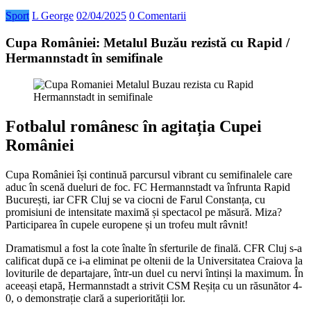
Sport
L George
02/04/2025
0 Comentarii
Cupa României: Metalul Buzău rezistă cu Rapid /
Hermannstadt în semifinale
Fotbalul românesc în agitația Cupei
României
Cupa României își continuă parcursul vibrant cu semifinalele care
aduc în scenă dueluri de foc. FC Hermannstadt va înfrunta Rapid
București, iar CFR Cluj se va ciocni de Farul Constanța, cu
promisiuni de intensitate maximă și spectacol pe măsură. Miza?
Participarea în cupele europene și un trofeu mult râvnit!
Dramatismul a fost la cote înalte în sferturile de finală. CFR Cluj s-a
calificat după ce i-a eliminat pe oltenii de la Universitatea Craiova la
loviturile de departajare, într-un duel cu nervi întinși la maximum. În
aceeași etapă, Hermannstadt a strivit CSM Reșița cu un răsunător 4-
0, o demonstrație clară a superiorității lor.