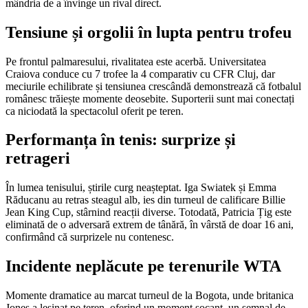
mândria de a învinge un rival direct.
Tensiune și orgolii în lupta pentru trofeu
Pe frontul palmaresului, rivalitatea este acerbă. Universitatea
Craiova conduce cu 7 trofee la 4 comparativ cu CFR Cluj, dar
meciurile echilibrate și tensiunea crescândă demonstrează că fotbalul
românesc trăiește momente deosebite. Suporterii sunt mai conectați
ca niciodată la spectacolul oferit pe teren.
Performanța în tenis: surprize și
retrageri
În lumea tenisului, știrile curg neașteptat. Iga Swiatek și Emma
Răducanu au retras steagul alb, ies din turneul de calificare Billie
Jean King Cup, stârnind reacții diverse. Totodată, Patricia Țig este
eliminată de o adversară extrem de tânără, în vârstă de doar 16 ani,
confirmând că surprizele nu contenesc.
Incidente neplăcute pe terenurile WTA
Momente dramatice au marcat turneul de la Bogota, unde britanica
Jones a leșinat pe teren, oferind un moment șocant, un semnal de