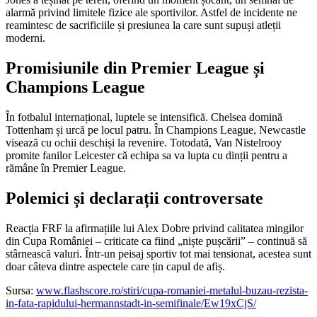
alarmă privind limitele fizice ale sportivilor. Astfel de incidente ne
reamintesc de sacrificiile și presiunea la care sunt supuși atleții
moderni.
Promisiunile din Premier League și
Champions League
În fotbalul internațional, luptele se intensifică. Chelsea domină
Tottenham și urcă pe locul patru. În Champions League, Newcastle
visează cu ochii deschiși la revenire. Totodată, Van Nistelrooy
promite fanilor Leicester că echipa sa va lupta cu dinții pentru a
rămâne în Premier League.
Polemici și declarații controversate
Reacția FRF la afirmațiile lui Alex Dobre privind calitatea mingilor
din Cupa României – criticate ca fiind „niște pușcării” – continuă să
stârnească valuri. Într-un peisaj sportiv tot mai tensionat, acestea sunt
doar câteva dintre aspectele care țin capul de afiș.
Sursa:
www.flashscore.ro/stiri/cupa-romaniei-metalul-buzau-rezista-
in-fata-rapidului-hermannstadt-in-semifinale/Ew19xCjS/