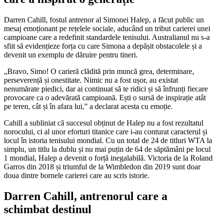
Darren Cahill, fostul antrenor al Simonei Halep, a făcut public un
mesaj emoționant pe rețelele sociale, aducând un tribut carierei unei
campioane care a redefinit standardele tenisului. Australianul nu s-a
sfiit să evidențieze forța cu care Simona a depășit obstacolele și a
devenit un exemplu de dăruire pentru tineri.
„Bravo, Simo! O carieră clădită prin muncă grea, determinare,
perseverență și onestitate. Nimic nu a fost ușor, au existat
nenumărate piedici, dar ai continuat să te ridici și să înfrunți fiecare
provocare ca o adevărată campioană. Ești o sursă de inspirație atât
pe teren, cât și în afara lui,” a declarat acesta cu emoție.
Cahill a subliniat că succesul obținut de Halep nu a fost rezultatul
norocului, ci al unor eforturi titanice care i-au conturat caracterul și
locul în istoria tenisului mondial. Cu un total de 24 de titluri WTA la
simplu, un titlu la dublu și nu mai puțin de 64 de săptămâni pe locul
1 mondial, Halep a devenit o forță inegalabilă. Victoria de la Roland
Garros din 2018 și triumful de la Wimbledon din 2019 sunt doar
doua dintre bornele carierei care au scris istorie.
Darren Cahill, antrenorul care a
schimbat destinul