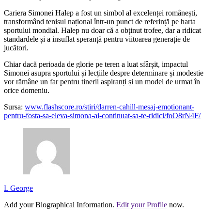
Cariera Simonei Halep a fost un simbol al excelenței românești,
transformând tenisul național într-un punct de referință pe harta
sportului mondial. Halep nu doar că a obținut trofee, dar a ridicat
standardele și a insuflat speranță pentru viitoarea generație de
jucători.
Chiar dacă perioada de glorie pe teren a luat sfârșit, impactul
Simonei asupra sportului și lecțiile despre determinare și modestie
vor rămâne un far pentru tinerii aspiranți și un model de urmat în
orice domeniu.
Sursa:
www.flashscore.ro/stiri/darren-cahill-mesaj-emotionant-
pentru-fosta-sa-eleva-simona-ai-continuat-sa-te-ridici/foO8rN4F/
L George
Add your Biographical Information.
Edit your Profile
now.