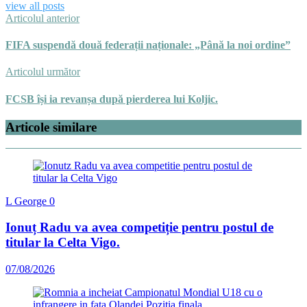
view all posts
Articolul anterior
FIFA suspendă două federații naționale: „Până la noi ordine”
Articolul următor
FCSB își ia revanșa după pierderea lui Koljic.
Articole similare
L George
0
Ionuț Radu va avea competiție pentru postul de
titular la Celta Vigo.
07/08/2026