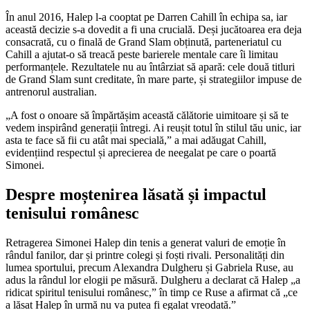
În anul 2016, Halep l-a cooptat pe Darren Cahill în echipa sa, iar
această decizie s-a dovedit a fi una crucială. Deși jucătoarea era deja
consacrată, cu o finală de Grand Slam obținută, parteneriatul cu
Cahill a ajutat-o să treacă peste barierele mentale care îi limitau
performanțele. Rezultatele nu au întârziat să apară: cele două titluri
de Grand Slam sunt creditate, în mare parte, și strategiilor impuse de
antrenorul australian.
„A fost o onoare să împărtășim această călătorie uimitoare și să te
vedem inspirând generații întregi. Ai reușit totul în stilul tău unic, iar
asta te face să fii cu atât mai specială,” a mai adăugat Cahill,
evidențiind respectul și aprecierea de neegalat pe care o poartă
Simonei.
Despre moștenirea lăsată și impactul
tenisului românesc
Retragerea Simonei Halep din tenis a generat valuri de emoție în
rândul fanilor, dar și printre colegi și foști rivali. Personalități din
lumea sportului, precum Alexandra Dulgheru și Gabriela Ruse, au
adus la rândul lor elogii pe măsură. Dulgheru a declarat că Halep „a
ridicat spiritul tenisului românesc,” în timp ce Ruse a afirmat că „ce
a lăsat Halep în urmă nu va putea fi egalat vreodată.”