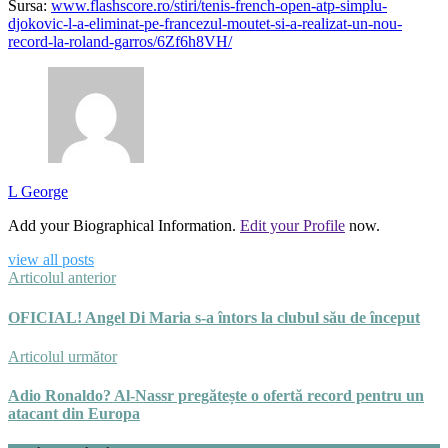
Sursa:
www.flashscore.ro/stiri/tenis-french-open-atp-simplu-
djokovic-l-a-eliminat-pe-francezul-moutet-si-a-realizat-un-nou-
record-la-roland-garros/6Zf6h8VH/
L George
Add your Biographical Information.
Edit your Profile
now.
view all posts
Articolul anterior
OFICIAL! Angel Di Maria s-a întors la clubul său de început
Articolul următor
Adio Ronaldo? Al-Nassr pregătește o ofertă record pentru un
atacant din Europa