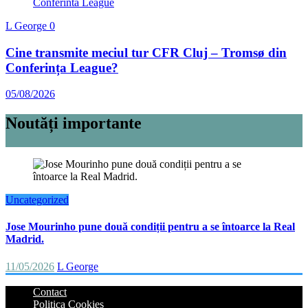
L George
0
Cine transmite meciul tur CFR Cluj – Tromsø din
Conferința League?
05/08/2026
Noutăți importante
Uncategorized
Jose Mourinho pune două condiții pentru a se întoarce la Real
Madrid.
11/05/2026
L George
Contact
Politica Cookies