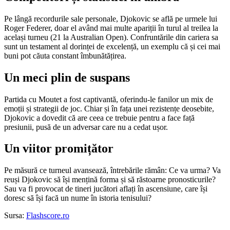
Pe lângă recordurile sale personale, Djokovic se află pe urmele lui
Roger Federer, doar el având mai multe apariții în turul al treilea la
același turneu (21 la Australian Open). Confruntările din cariera sa
sunt un testament al dorinței de excelență, un exemplu că și cei mai
buni pot căuta constant îmbunătățirea.
Un meci plin de suspans
Partida cu Moutet a fost captivantă, oferindu-le fanilor un mix de
emoții și strategii de joc. Chiar și în fața unei rezistențe deosebite,
Djokovic a dovedit că are ceea ce trebuie pentru a face față
presiunii, pusă de un adversar care nu a cedat ușor.
Un viitor promițător
Pe măsură ce turneul avansează, întrebările rămân: Ce va urma? Va
reuși Djokovic să își mențină forma și să răstoarne pronosticurile?
Sau va fi provocat de tineri jucători aflați în ascensiune, care își
doresc să își facă un nume în istoria tenisului?
Sursa:
Flashscore.ro