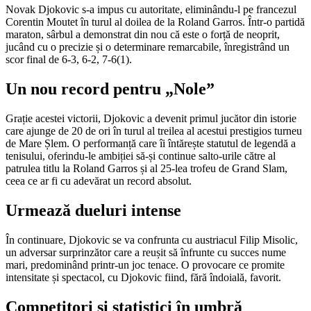
Novak Djokovic s-a impus cu autoritate, eliminându-l pe francezul
Corentin Moutet în turul al doilea de la Roland Garros. Într-o partidă
maraton, sârbul a demonstrat din nou că este o forță de neoprit,
jucând cu o precizie și o determinare remarcabile, înregistrând un
scor final de 6-3, 6-2, 7-6(1).
Un nou record pentru „Nole”
Grație acestei victorii, Djokovic a devenit primul jucător din istorie
care ajunge de 20 de ori în turul al treilea al acestui prestigios turneu
de Mare Șlem. O performanță care îi întărește statutul de legendă a
tenisului, oferindu-le ambiției să-și continue salto-urile către al
patrulea titlu la Roland Garros și al 25-lea trofeu de Grand Slam,
ceea ce ar fi cu adevărat un record absolut.
Urmează dueluri intense
În continuare, Djokovic se va confrunta cu austriacul Filip Misolic,
un adversar surprinzător care a reușit să înfrunte cu succes nume
mari, predominând printr-un joc tenace. O provocare ce promite
intensitate și spectacol, cu Djokovic fiind, fără îndoială, favorit.
Competitori și statistici în umbră