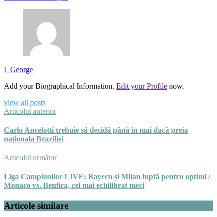
L George
Add your Biographical Information.
Edit your Profile
now.
view all posts
Articolul anterior
Carlo Ancelotti trebuie să decidă până în mai dacă preia
naționala Braziliei
Articolul următor
Liga Campionilor LIVE: Bayern și Milan luptă pentru optimi /
Monaco vs. Benfica, cel mai echilibrat meci
Articole similare