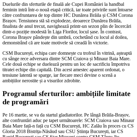
Duelurile din sferturile de finală ale Cupei României la handbal
feminin intră într-o nouă etapă critică, iar toate privirile sunt întoarse
către confruntarea de top dintre HC Dunărea Brăila și CSM Corona
Brașov. Tensiunea stă să explodeze, deoarece Dunărea Brăila,
finalista de anul trecut, navighează printr-un sezon plin de încercări
dintr-o poziție modestă în Liga Florilor, locul șase. În contrast,
Corona Brașov pândește din umbră, cochetând cu locul al doilea,
demonstrând că are toate motivele să creadă în victorie.
CSM București, echipa care domnește cu trofeul în vitrină, așteaptă
cu sânge rece adversara dintre SCM Craiova și Minaur Baia Mare.
Cele două echipe se duelează pentru un loc de sacrificiu împotriva
titratei echipe din capitală. Din acest amestec aparent ordonat, o
tensiune latentă se sparge, iar fiecare meci devine o scenă a
ambițiilor nerostite și a visurilor zdrobite.
Programul sferturilor: ambițiile limitate
de programări
Pe 16 martie, se va da startul gladiatorilor. Pe lângă Brăila-Brașov,
alte confruntări aduc pe tapet următoarele: SCM Craiova sau Minaur
Baia Mare față-n față cu CSM București, HC Zalău în proces cu CS
Gloria 2018 Bistrița-Năsăud sau CSU Știința București, iar CS
Rapid București sau CS Star Mioveni contra CSM Târgu Jiu.