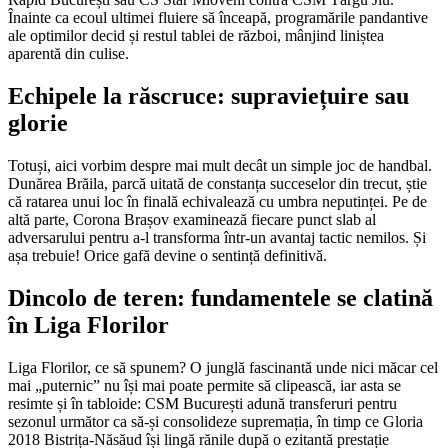
Înainte ca ecoul ultimei fluiere să înceapă, programările pandantive
ale optimilor decid și restul tablei de război, mânjind liniștea
aparentă din culise.
Echipele la răscruce: supraviețuire sau
glorie
Totuși, aici vorbim despre mai mult decât un simple joc de handbal.
Dunărea Brăila, parcă uitată de constanța succeselor din trecut, știe
că ratarea unui loc în finală echivalează cu umbra neputinței. Pe de
altă parte, Corona Brașov examinează fiecare punct slab al
adversarului pentru a-l transforma într-un avantaj tactic nemilos. Și
așa trebuie! Orice gafă devine o sentință definitivă.
Dincolo de teren: fundamentele se clatină
în Liga Florilor
Liga Florilor, ce să spunem? O junglă fascinantă unde nici măcar cel
mai „puternic” nu își mai poate permite să clipească, iar asta se
resimte și în tabloide: CSM București adună transferuri pentru
sezonul următor ca să-și consolideze supremația, în timp ce Gloria
2018 Bistrița-Năsăud își lingă rănile după o ezitantă prestație