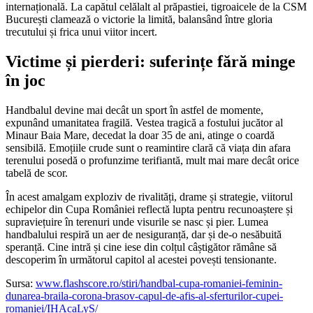
internațională. La capătul celălalt al prăpastiei, tigroaicele de la CSM
București clamează o victorie la limită, balansând între gloria
trecutului și frica unui viitor incert.
Victime și pierderi: suferințe fără minge
în joc
Handbalul devine mai decât un sport în astfel de momente,
expunând umanitatea fragilă. Vestea tragică a fostului jucător al
Minaur Baia Mare, decedat la doar 35 de ani, atinge o coardă
sensibilă. Emoțiile crude sunt o reamintire clară că viața din afara
terenului posedă o profunzime terifiantă, mult mai mare decât orice
tabelă de scor.
În acest amalgam exploziv de rivalități, drame și strategie, viitorul
echipelor din Cupa României reflectă lupta pentru recunoaștere și
supraviețuire în terenuri unde visurile se nasc și pier. Lumea
handbalului respiră un aer de nesiguranță, dar și de-o nesăbuită
speranță. Cine intră și cine iese din colțul câștigător rămâne să
descoperim în următorul capitol al acestei povești tensionante.
Sursa:
www.flashscore.ro/stiri/handbal-cupa-romaniei-feminin-
dunarea-braila-corona-brasov-capul-de-afis-al-sferturilor-cupei-
romaniei/IHAcaLyS/