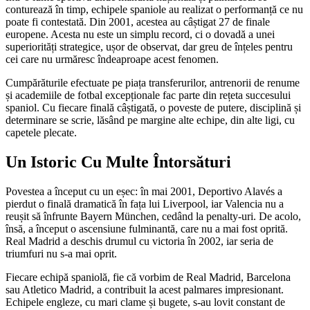
conturează în timp, echipele spaniole au realizat o performanță ce nu
poate fi contestată. Din 2001, acestea au câștigat 27 de finale
europene. Acesta nu este un simplu record, ci o dovadă a unei
superiorități strategice, ușor de observat, dar greu de înțeles pentru
cei care nu urmăresc îndeaproape acest fenomen.
Cumpărăturile efectuate pe piața transferurilor, antrenorii de renume
și academiile de fotbal excepționale fac parte din rețeta succesului
spaniol. Cu fiecare finală câștigată, o poveste de putere, disciplină și
determinare se scrie, lăsând pe margine alte echipe, din alte ligi, cu
capetele plecate.
Un Istoric Cu Multe Întorsături
Povestea a început cu un eșec: în mai 2001, Deportivo Alavés a
pierdut o finală dramatică în fața lui Liverpool, iar Valencia nu a
reușit să înfrunte Bayern München, cedând la penalty-uri. De acolo,
însă, a început o ascensiune fulminantă, care nu a mai fost oprită.
Real Madrid a deschis drumul cu victoria în 2002, iar seria de
triumfuri nu s-a mai oprit.
Fiecare echipă spaniolă, fie că vorbim de Real Madrid, Barcelona
sau Atletico Madrid, a contribuit la acest palmares impresionant.
Echipele engleze, cu mari clame și bugete, s-au lovit constant de