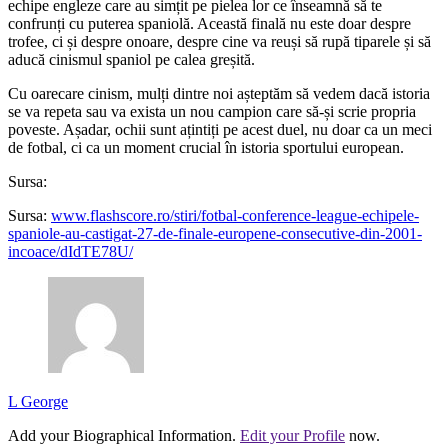
echipe engleze care au simțit pe pielea lor ce înseamnă să te
confrunți cu puterea spaniolă. Această finală nu este doar despre
trofee, ci și despre onoare, despre cine va reuși să rupă tiparele și să
aducă cinismul spaniol pe calea greșită.
Cu oarecare cinism, mulți dintre noi așteptăm să vedem dacă istoria
se va repeta sau va exista un nou campion care să-și scrie propria
poveste. Așadar, ochii sunt ațintiți pe acest duel, nu doar ca un meci
de fotbal, ci ca un moment crucial în istoria sportului european.
Sursa:
Sursa:
www.flashscore.ro/stiri/fotbal-conference-league-echipele-
spaniole-au-castigat-27-de-finale-europene-consecutive-din-2001-
incoace/dIdTE78U/
L George
Add your Biographical Information.
Edit your Profile
now.