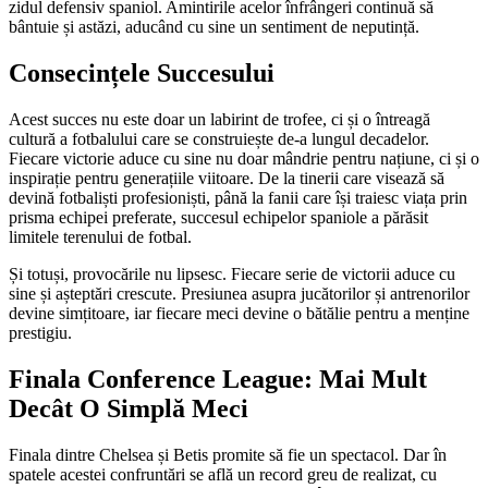
zidul defensiv spaniol. Amintirile acelor înfrângeri continuă să
bântuie și astăzi, aducând cu sine un sentiment de neputință.
Consecințele Succesului
Acest succes nu este doar un labirint de trofee, ci și o întreagă
cultură a fotbalului care se construiește de-a lungul decadelor.
Fiecare victorie aduce cu sine nu doar mândrie pentru națiune, ci și o
inspirație pentru generațiile viitoare. De la tinerii care visează să
devină fotbaliști profesioniști, până la fanii care își traiesc viața prin
prisma echipei preferate, succesul echipelor spaniole a părăsit
limitele terenului de fotbal.
Și totuși, provocările nu lipsesc. Fiecare serie de victorii aduce cu
sine și așteptări crescute. Presiunea asupra jucătorilor și antrenorilor
devine simțitoare, iar fiecare meci devine o bătălie pentru a menține
prestigiu.
Finala Conference League: Mai Mult
Decât O Simplă Meci
Finala dintre Chelsea și Betis promite să fie un spectacol. Dar în
spatele acestei confruntări se află un record greu de realizat, cu