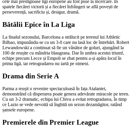
cele mai prestigioase ligi europene au fost puse la încercare. În
spatele fiecărei victorii și a fiecărei înfrângeri se află povești de
perseverență, sacrificiu și, desigur, dramă.
Bătălii Epice în La Liga
La finalul sezonului, Barcelona a strălucit pe terenul lui Athletic
Bilbao, impunându-se cu un 3-0 care nu lasă loc de întrebări. Robert
Lewandowski a continuat să fie un vânător de goluri, ajungând la
100 de reușite cu mândria blaugrana. Dar în umbra acestui triumf,
echipe precum Lecce și Empoli se zbat pentru a-și apăra locul în
prima ligă, iar retrogradarea nu iartă pe nimeni.
Drama din Serie A
Parma a reușit o revenire spectaculoasă în fața Atalantei,
demonstrând că disperarea poate genera adevărate miracole pe teren.
Cu un 3-2 dramatic, echipa lui Chivu a evitat retrogradarea, în timp
ce Lazio se vede nevoită să înghită un sezon dezamăgitor, ratând
șansele europene.
Premierele din Premier League