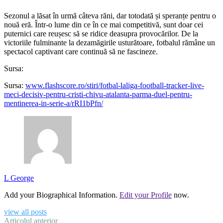
Sezonul a lăsat în urmă câteva răni, dar totodată și speranțe pentru o
nouă eră. Într-o lume din ce în ce mai competitivă, sunt doar cei
puternici care reușesc să se ridice deasupra provocărilor. De la
victoriile fulminante la dezamăgirile usturătoare, fotbalul rămâne un
spectacol captivant care continuă să ne fascineze.
Sursa:
Sursa:
www.flashscore.ro/stiri/fotbal-laliga-football-tracker-live-
meci-decisiv-pentru-cristi-chivu-atalanta-parma-duel-pentru-
mentinerea-in-serie-a/rRI1bPfn/
L George
Add your Biographical Information.
Edit your Profile
now.
view all posts
Articolul anterior