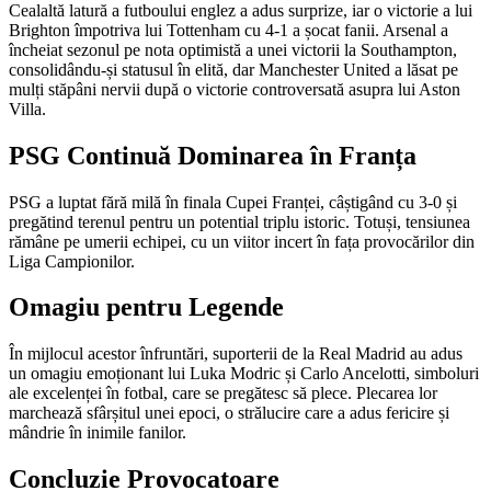
Cealaltă latură a futboului englez a adus surprize, iar o victorie a lui
Brighton împotriva lui Tottenham cu 4-1 a șocat fanii. Arsenal a
încheiat sezonul pe nota optimistă a unei victorii la Southampton,
consolidându-și statusul în elită, dar Manchester United a lăsat pe
mulți stăpâni nervii după o victorie controversată asupra lui Aston
Villa.
PSG Continuă Dominarea în Franța
PSG a luptat fără milă în finala Cupei Franței, câștigând cu 3-0 și
pregătind terenul pentru un potential triplu istoric. Totuși, tensiunea
rămâne pe umerii echipei, cu un viitor incert în fața provocărilor din
Liga Campionilor.
Omagiu pentru Legende
În mijlocul acestor înfruntări, suporterii de la Real Madrid au adus
un omagiu emoționant lui Luka Modric și Carlo Ancelotti, simboluri
ale excelenței în fotbal, care se pregătesc să plece. Plecarea lor
marchează sfârșitul unei epoci, o strălucire care a adus fericire și
mândrie în inimile fanilor.
Concluzie Provocatoare