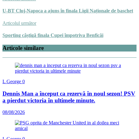
U-BT Cluj-Napoca a ajuns în finala Ligii Naționale de baschet
Articolul următor
Sporting câștigă finala Cupei împotriva Benficăi
Articole similare
L George
0
Dennis Man a început ca rezervă în noul sezon! PSV
a pierdut victoria în ultimele minute.
08/08/2026
L George
0