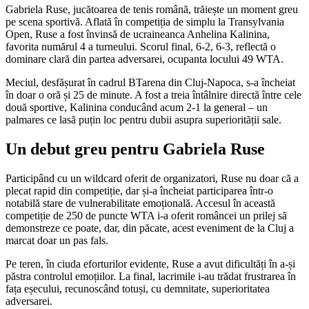
Gabriela Ruse, jucătoarea de tenis română, trăiește un moment greu
pe scena sportivă. Aflată în competiția de simplu la Transylvania
Open, Ruse a fost învinsă de ucraineanca Anhelina Kalinina,
favorita numărul 4 a turneului. Scorul final, 6-2, 6-3, reflectă o
dominare clară din partea adversarei, ocupanta locului 49 WTA.
Meciul, desfășurat în cadrul BTarena din Cluj-Napoca, s-a încheiat
în doar o oră și 25 de minute. A fost a treia întâlnire directă între cele
două sportive, Kalinina conducând acum 2-1 la general – un
palmares ce lasă puțin loc pentru dubii asupra superiorității sale.
Un debut greu pentru Gabriela Ruse
Participând cu un wildcard oferit de organizatori, Ruse nu doar că a
plecat rapid din competiție, dar și-a încheiat participarea într-o
notabilă stare de vulnerabilitate emoțională. Accesul în această
competiție de 250 de puncte WTA i-a oferit româncei un prilej să
demonstreze ce poate, dar, din păcate, acest eveniment de la Cluj a
marcat doar un pas fals.
Pe teren, în ciuda eforturilor evidente, Ruse a avut dificultăți în a-și
păstra controlul emoțiilor. La final, lacrimile i-au trădat frustrarea în
fața eșecului, recunoscând totuși, cu demnitate, superioritatea
adversarei.