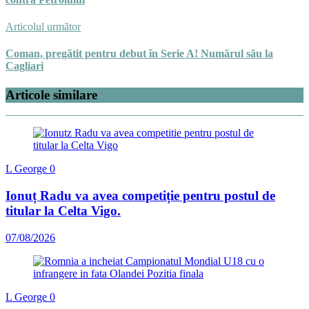
Articolul următor
Coman, pregătit pentru debut în Serie A! Numărul său la
Cagliari
Articole similare
L George
0
Ionuț Radu va avea competiție pentru postul de
titular la Celta Vigo.
07/08/2026
L George
0