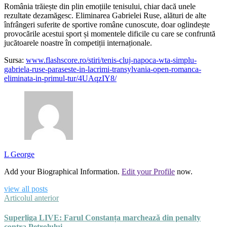
România trăiește din plin emoțiile tenisului, chiar dacă unele
rezultate dezamăgesc. Eliminarea Gabrielei Ruse, alături de alte
înfrângeri suferite de sportive române cunoscute, doar oglindește
provocările acestui sport și momentele dificile cu care se confruntă
jucătoarele noastre în competiții internaționale.
Sursa:
www.flashscore.ro/stiri/tenis-cluj-napoca-wta-simplu-
gabriela-ruse-paraseste-in-lacrimi-transylvania-open-romanca-
eliminata-in-primul-tur/4UAqzIY8/
L George
Add your Biographical Information.
Edit your Profile
now.
view all posts
Articolul anterior
Superliga LIVE: Farul Constanța marchează din penalty
contra Petrolului