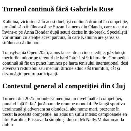
Turneul continuă fără Gabriela Ruse
Kalinina, victorioasă în acest duel, își continuă drumul în competiție,
urmând să o întâlnească pe Suzan Lamens din Olanda, care recent a
învins-o pe Anna Bondar după seturi decise în tie-break. Specialiștii
vor urmări cu atenție acest parcurs, în care Kalinina are șansa să
strălucească din nou.
Transylvania Open 2025, ajuns la cea de-a cincea ediție, găzduiește
meciurile indoor pe terenuri de hard între 1 și 9 februarie. Competiția
continuă să fie un punct luminos pe harta tenisului internațional, deși
adversari redutabili sau meciuri dificile aduc atât triumfuri, cât și
dezamăgiri pentru participanți.
Contextul general al competiției din Cluj
Turneul din 2025 promite să mențină un nivel înalt al competiției,
punând față în față jucătoare de renume mondial. Pe lângă sportiva
ucraineană și adversara sa olandeză, alte nume mari, prezente în
trecut la această competiție, au adus un suflu intens: campioanele en-
titre Karolina Pliskova la simplu și duo-ul McNally/Muhammad la
dublu.