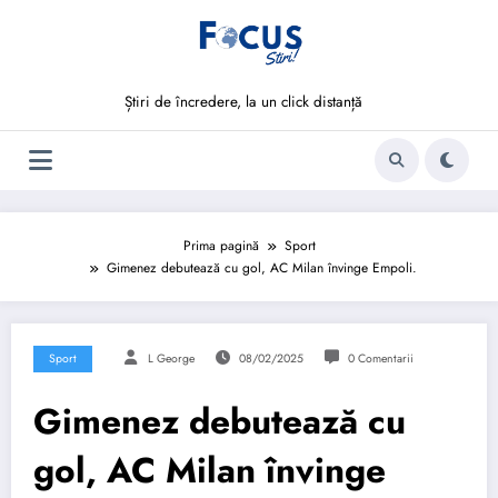
Sari
la
conținut
Știri de încredere, la un click distanță
Prima pagină
Sport
Gimenez debutează cu gol, AC Milan învinge Empoli.
Sport
L George
08/02/2025
0 Comentarii
Gimenez debutează cu
gol, AC Milan învinge