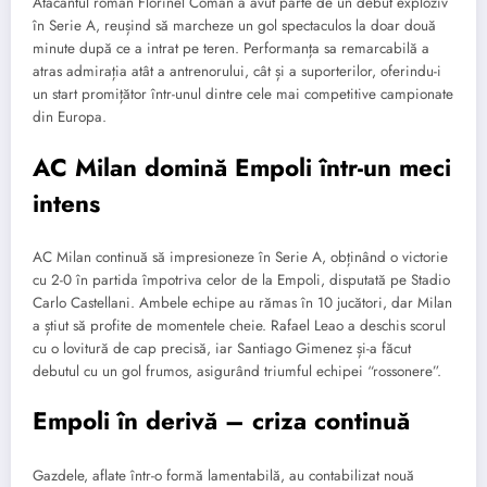
Atacantul român Florinel Coman a avut parte de un debut exploziv
în Serie A, reușind să marcheze un gol spectaculos la doar două
minute după ce a intrat pe teren. Performanța sa remarcabilă a
atras admirația atât a antrenorului, cât și a suporterilor, oferindu-i
un start promițător într-unul dintre cele mai competitive campionate
din Europa.
AC Milan domină Empoli într-un meci
intens
AC Milan continuă să impresioneze în Serie A, obținând o victorie
cu 2-0 în partida împotriva celor de la Empoli, disputată pe Stadio
Carlo Castellani. Ambele echipe au rămas în 10 jucători, dar Milan
a știut să profite de momentele cheie. Rafael Leao a deschis scorul
cu o lovitură de cap precisă, iar Santiago Gimenez și-a făcut
debutul cu un gol frumos, asigurând triumful echipei “rossonere”.
Empoli în derivă – criza continuă
Gazdele, aflate într-o formă lamentabilă, au contabilizat nouă