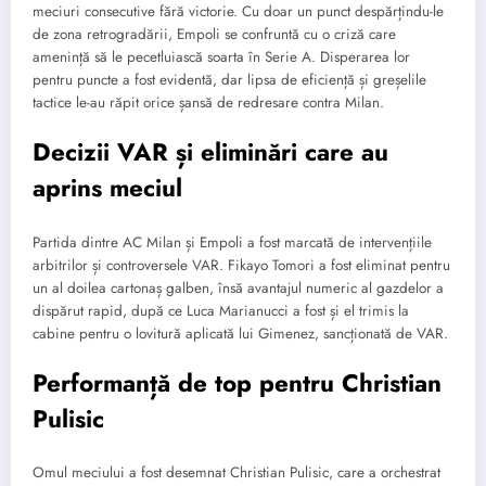
meciuri consecutive fără victorie. Cu doar un punct despărțindu-le
de zona retrogradării, Empoli se confruntă cu o criză care
amenință să le pecetluiască soarta în Serie A. Disperarea lor
pentru puncte a fost evidentă, dar lipsa de eficiență și greșelile
tactice le-au răpit orice șansă de redresare contra Milan.
Decizii VAR și eliminări care au
aprins meciul
Partida dintre AC Milan și Empoli a fost marcată de intervențiile
arbitrilor și controversele VAR. Fikayo Tomori a fost eliminat pentru
un al doilea cartonaș galben, însă avantajul numeric al gazdelor a
dispărut rapid, după ce Luca Marianucci a fost și el trimis la
cabine pentru o lovitură aplicată lui Gimenez, sancționată de VAR.
Performanță de top pentru Christian
Pulisic
Omul meciului a fost desemnat Christian Pulisic, care a orchestrat