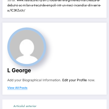
Sursa:
www.flashscore.ro/stiri/fotbal-serie-a-gimenez-marcheaza-la-
debut-si-ac-milan-a-trecut-de-empoli-intr-un-meci-incendiar-din-serie-
a/lC3KZuUr/
L George
Add your Biographical Information.
Edit your Profile
now.
View All Posts
Articolul anterior