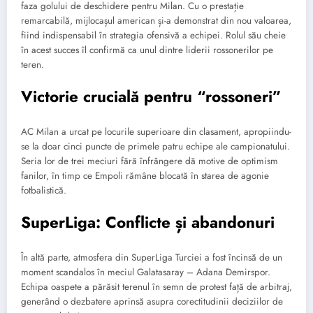
faza golului de deschidere pentru Milan. Cu o prestație
remarcabilă, mijlocașul american și-a demonstrat din nou valoarea,
fiind indispensabil în strategia ofensivă a echipei. Rolul său cheie
în acest succes îl confirmă ca unul dintre liderii rossonerilor pe
teren.
Victorie crucială pentru “rossoneri”
AC Milan a urcat pe locurile superioare din clasament, apropiindu-
se la doar cinci puncte de primele patru echipe ale campionatului.
Seria lor de trei meciuri fără înfrângere dă motive de optimism
fanilor, în timp ce Empoli rămâne blocată în starea de agonie
fotbalistică.
SuperLiga: Conflicte și abandonuri
În altă parte, atmosfera din SuperLiga Turciei a fost încinsă de un
moment scandalos în meciul Galatasaray – Adana Demirspor.
Echipa oaspete a părăsit terenul în semn de protest față de arbitraj,
generând o dezbatere aprinsă asupra corectitudinii deciziilor de