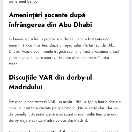
pe terenul de joc.
Amenințări șocante după
înfrângerea din Abu Dhabi
În lumea tenisului, o jucătoare a dezvăluit că a fost ținta unor
amenințări cu moartea, după un eșec suferit la turneul din Abu
Dhabi. Aceste evenimente tragice scot la lumină presiunea uriașă
și toxicitatea cu care sportivii trebuie să se confrunte în afara
terenului.
Discuțiile VAR din derby-ul
Madridului
Într-o nouă controversă VAR, un arbitru din LaLiga a luat o decizie
care i-a lăsat fără cuvinte pe spectatori: „Nu se vede clar, dar voi
da penalty!”. Această scenă a adăugat și mai multă tensiune unui
derby deja electrizant între colosii din Madrid.