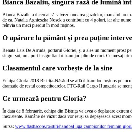
Bianca Bazaliu, singura rază de lumină în
Bianca Bazaliu a încercat să salveze onoarea gazdelor, marcând nu mai 
de ea, Natalia Agnieszka Nosek a contribuit cu 4 goluri, iar alte nume
reînvia un meci pierdut în mod rușinos.
O apărare la pământ și prea puține interve
Renata Lais De Arruda, portarul Gloriei, și-a ales un moment prost pen
singur șut, un aport insignifiant într-un joc plin de erori. Ce mesaj trim
Clasamentul care vorbește de la sine
Echipa Gloria 2018 Bistrița-Năsăud se află într-un loc rușinos pe loc
dramatic de restul competitoarelor. FTC-Rail Cargo Hungaria se menți
Ce urmează pentru Gloria?
În data de 8 februarie, echipa din Bistrița va avea o deplasare extrem 
inexistente. Rămâne de văzut dacă vor reuși să depășească acest mome
Sursa:
www.flashscore.ro/stiri/handbal-liga-campionilor-feminin-glor