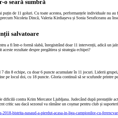
tr-o seară sumbră
puțin de 11 goluri. Cu toate acestea, performanțele individuale nu au f
 precum Nicoleta Dincă, Valeria Kirdiașeva și Sonia Seraficeanu au înscri
nții salvatoare
tru a fi într-o formă slabă, înregistrând doar 11 intervenții, adică un 
it aceste rezultate despre pregătirea și strategia echipei?
ul 7 din 8 echipe, cu doar 6 puncte acumulate în 11 jocuri. Liderii grup
ne pe locul doi, cu 18 puncte. Gloria continuă să se scufunde printre p
de dificilă contra Krim Mercator Ljubljana. Judecând după prestațiile ac
nt critic sau dacă sezonul va rămâne un coșmar pentru club și suporteri
ia-2018-bistrita-nasaud-a-pierdut-acasa-in-liga-campionilor-cu-ferencv