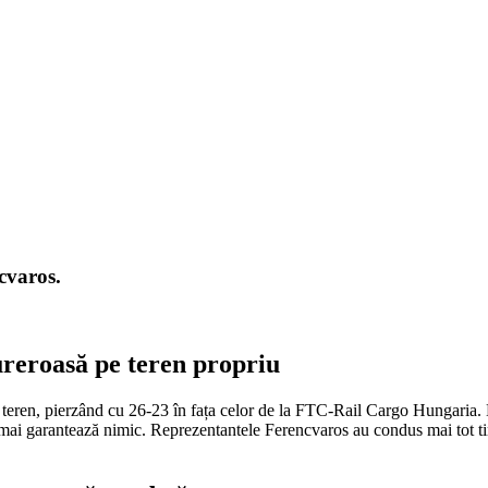
cvaros.
ureroasă pe teren propriu
l teren, pierzând cu 26-23 în fața celor de la FTC-Rail Cargo Hungaria.
mai garantează nimic. Reprezentantele Ferencvaros au condus mai tot timp