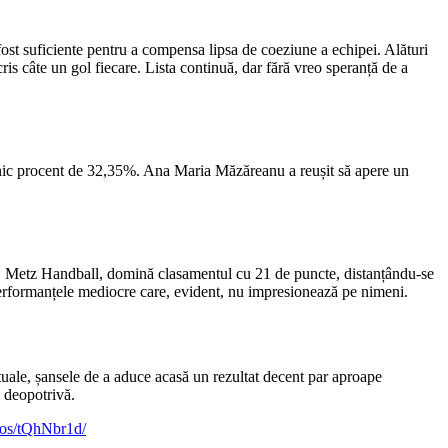
ost suficiente pentru a compensa lipsa de coeziune a echipei. Alături
s câte un gol fiecare. Lista continuă, dar fără vreo speranță de a
jalnic procent de 32,35%. Ana Maria Măzăreanu a reușit să apere un
ei, Metz Handball, domină clasamentul cu 21 de puncte, distanțându-se
erformanțele mediocre care, evident, nu impresionează pe nimeni.
tuale, șansele de a aduce acasă un rezultat decent par aproape
 deopotrivă.
aros/tQhNbr1d/