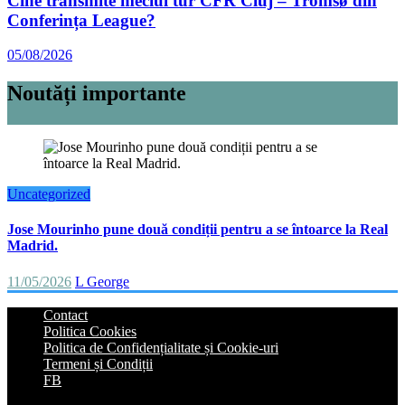
Cine transmite meciul tur CFR Cluj – Tromsø din
Conferința League?
05/08/2026
Noutăți importante
Uncategorized
Jose Mourinho pune două condiții pentru a se întoarce la Real
Madrid.
11/05/2026
L George
Contact
Politica Cookies
Politica de Confidențialitate și Cookie-uri
Termeni și Condiții
FB