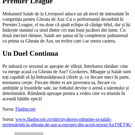
Premier League
Mohamed Salah de la Liverpool aduce un alt nivel de intensitate în
competiția pentru Gheata de Aur. Cu o performanță deosebită în
Premier League, el nu doar că ajută echipa să câștige titlul, dar și își
întărește statutul ca unul dintre cei mai buni jucători din lume. Cu
două meciuri rămase, Salah are șansa să își completeze palmaresul
cu prima sa Gheata de Aur, un trofeu care i-ar onora cariera.
Un Duel Continua
Pe măsură ce sezonul se apropie de sfârșit, întrebarea rămâne: cine
va merge acasă cu Gheata de Aur? Gyokeres, Mbappe și Salah sunt
toți capabili să își îmbunătățească cifrele și, cu fiecare meci în parte,
tensiunea crește. Fiecare dintre ei are povestea sa, fiecare cu
ambițiile și frustrările sale, iar fotbalul devine o arenă a talentului și
determinării. Rămâneți aproape pentru a vedea cine va triumfa în
această bătălie epică!
Sursa:
Flashscore
Sursa:
www.flashscore.ro/stiri/gyokeres-mbappe-si-salah-
pretendentii-la-gheata-de-aur-a-europei-din-acest-sezon/AuT9ETjK/