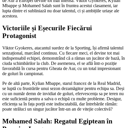
de Aur a Europei devine tot mai intensă. Viktor Gyokeres, Kylian
Mbappe și Mohamed Salah sunt în fruntea acestui clasament, iar
lupta dintre ei subliniază nu doar talentul, ci și ambițiile uriașe ale
acestora.
Victoriile și Eșecurile Fiecărui
Protagonist
Viktor Gyokeres, atacantul suedez de la Sporting, își afirmă talentul
senzațional, marcând continuu. Cu fiecare meci, el devine tot mai
indispensabil echipei, demonstrând că a rămas un jucător de bază, în
ciuda schimbărilor la club. De asemenea, el se află într-o poziție
favorabilă în cursa pentru Gheata de Aur, cu un total impresionant
de goluri în campionat.
Pe de altă parte, Kylian Mbappe, starul francez de la Real Madrid,
se luptă cu frustrările unui sezon dezamăgitor pentru echipa sa. Deși
cu un număr demn de invidiat de goluri, efervescența sa pe teren nu
este suficientă pentru a salva o echipă cu multe probleme. Desigur,
eficiența sa în fața porții este indiscutabilă, dar întrebările rămân:
poate străluci un singur jucător într-un an de vitejie colectivă?
Mohamed Salah: Regatul Egiptean în