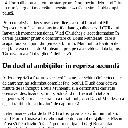
24. Formațiile nu au avut un start promițător, meciul debutând într-
un ritm letargic, iar adevărata tensiune s-a făcut simțită abia după
pauză.
Prima repriză a adus șanse sporadice, ca șutul bun al lui Mihai
Popescu, care însă nu a pus în dificultate goalkeeper-ul CFR-ului.
Într-un alt moment tensionat, Vlad Chiricheș a iscat dramatism în
careul gazdelor printr-o confruntare cu Louis Munteanu, care a
scăpat fără sancțiuni din partea arbitrului. Mai mult, o lovitură de
colț bine executată de Munteanu aproape că a deblocat tabela, însă
Târnovanu a arătat vigilentă defensivă.
Un duel al ambițiilor în repriza secundă
A doua repriză a fost un spectacol în sine, iar schimbările efectuate
de antrenori au schimbat complet fața jocului. După doar câteva
minute de la început, Louis Munteanu și-a demonstrat calitățile
ofensive, deschizând scorul și aducând un freamăt în tabăra
clujenilor. Bucuria acestora nu a durat mult, căci David Miculescu a
egalat rapid printr-o lovitură de cap precisă.
Determinarea celor de la FCSB a fost pusă la atac în minutul 76,
când Florin Tănase a fost eliminat pentru cumul de galbene. Meciul
părea să fie o lovitură fatală pentru echipa lui Gigi Becali, dar