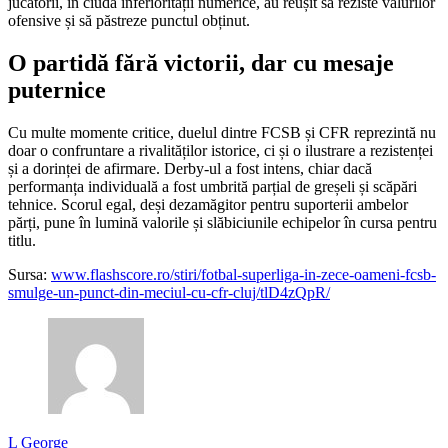
jucătorii, în ciuda inferiorității numerice, au reușit să reziste valurilor
ofensive și să păstreze punctul obținut.
O partidă fără victorii, dar cu mesaje
puternice
Cu multe momente critice, duelul dintre FCSB și CFR reprezintă nu
doar o confruntare a rivalităților istorice, ci și o ilustrare a rezistenței
și a dorinței de afirmare. Derby-ul a fost intens, chiar dacă
performanța individuală a fost umbrită parțial de greșeli și scăpări
tehnice. Scorul egal, deși dezamăgitor pentru suporterii ambelor
părți, pune în lumină valorile și slăbiciunile echipelor în cursa pentru
titlu.
Sursa:
www.flashscore.ro/stiri/fotbal-superliga-in-zece-oameni-fcsb-
smulge-un-punct-din-meciul-cu-cfr-cluj/tlD4zQpR/
L George