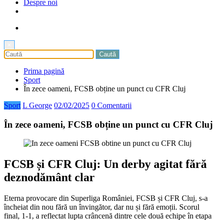
Despre noi
×
Prima pagină
Sport
În zece oameni, FCSB obține un punct cu CFR Cluj
Sport
L George
02/02/2025
0 Comentarii
În zece oameni, FCSB obține un punct cu CFR Cluj
FCSB și CFR Cluj: Un derby agitat fără
deznodământ clar
Eterna provocare din Superliga României, FCSB și CFR Cluj, s-a
încheiat din nou fără un învingător, dar nu și fără emoții. Scorul
final, 1-1, a reflectat lupta crâncenă dintre cele două echipe în etapa