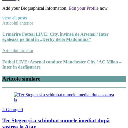
Add your Biographical Information.
Edit your Profile
now.
view all posts
Articolul anterior
Urmărire Fotbal LIVE: City, învinsă de Arsenal / Inter
egalează pe final în „Derby della Madonnina”
Articolul următor
Fotbal LIVE: Arsenal conduce Manchester City / AC Milan –
Inter în desfășurare
Articole similare
L George
0
Ter Stegen și-a schimbat numele imediat după
sosirea la Ajax.