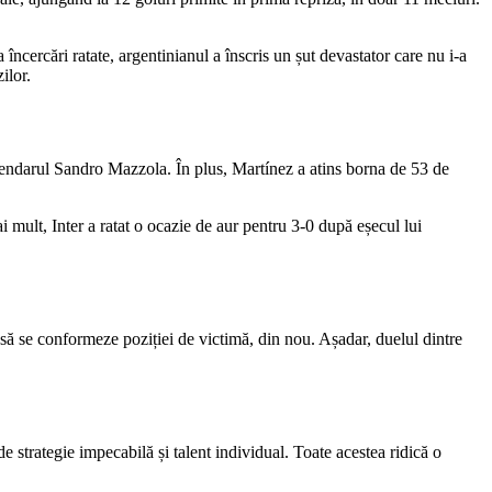
încercări ratate, argentinianul a înscris un șut devastator care nu i-a
ilor.
legendarul Sandro Mazzola. În plus, Martínez a atins borna de 53 de
i mult, Inter a ratat o ocazie de aur pentru 3-0 după eșecul lui
să se conformeze poziției de victimă, din nou. Așadar, duelul dintre
e strategie impecabilă și talent individual. Toate acestea ridică o