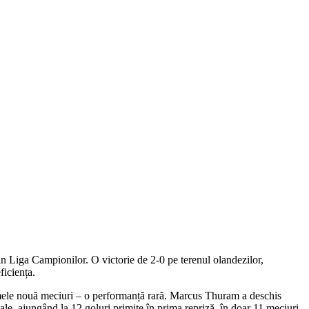
in Liga Campionilor. O victorie de 2-0 pe terenul olandezilor,
ficiența.
 ultimele nouă meciuri – o performanță rară. Marcus Thuram a deschis
ale, ajungând la 12 goluri primite în prima repriză, în doar 11 meciuri.