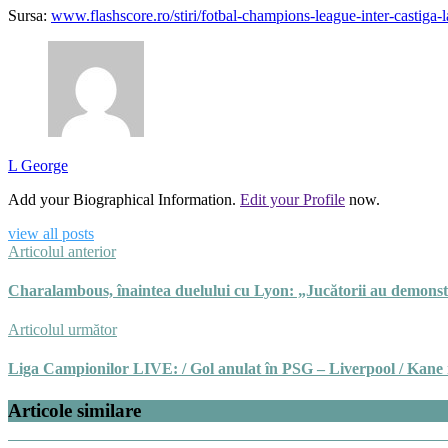
Sursa:
www.flashscore.ro/stiri/fotbal-champions-league-inter-castiga
L George
Add your Biographical Information.
Edit your Profile
now.
view all posts
Articolul anterior
Charalambous, înaintea duelului cu Lyon: „Jucătorii au demonstr
Articolul următor
Liga Campionilor LIVE: / Gol anulat în PSG – Liverpool / Kane
Articole similare