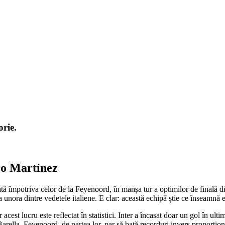
orie.
aro Martínez
tă împotriva celor de la Feyenoord, în manșa tur a optimilor de finală d
a unora dintre vedetele italiene. E clar: această echipă știe ce înseamnă e
 acest lucru este reflectat în statistici. Inter a încasat doar un gol în
arella. Feyenoord, de partea lor, par să bată recorduri invers proporțion