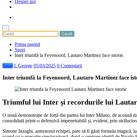
Despre noi
×
Prima pagină
Sport
Inter triumfă la Feyenoord, Lautaro Martinez face istorie.
Sport
L George
05/03/2025
0 Comentarii
Inter triumfă la Feyenoord, Lautaro Martinez face ist
Triumful lui Inter și recordurile lui Laut
O nouă demonstrație de forță din partea lui Inter Milano, de această da
consolidată printr-o defensivă impenetrabilă și, evident, prin strălucire
Simone Inzaghi, antrenorul echipei, pare să fi găsit formula magică, iar
scorul cu o execuție spectaculoasă, după o centrare oferită de Nicolo B