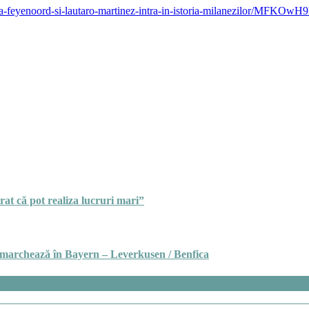
-la-feyenoord-si-lautaro-martinez-intra-in-istoria-milanezilor/MFKOwH
at că pot realiza lucruri mari”
 marchează în Bayern – Leverkusen / Benfica