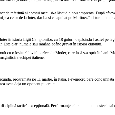
ct de referință al acestui meci, și-a lăsat din nou amprenta. După câteva 
iștea celor de la Inter, dar l-a și catapultat pe Martínez în istoria milanez
 Inter în istoria Ligii Campionilor, cu 18 goluri, depășindu-l astfel pe 
. Este clar: numele său rămâne adânc gravat în istoria clubului.
mult cu o lovitură lovită perfect de Moder, care însă s-a oprit în bară. Ma
magnifică a echipei italiene.
secundă, programată pe 11 martie, în Italia. Feyenoord pare condamnată 
tea avea deja un oponent puternic.
isciplină tactică excepțională. Performanțele lor sunt un amestec letal d