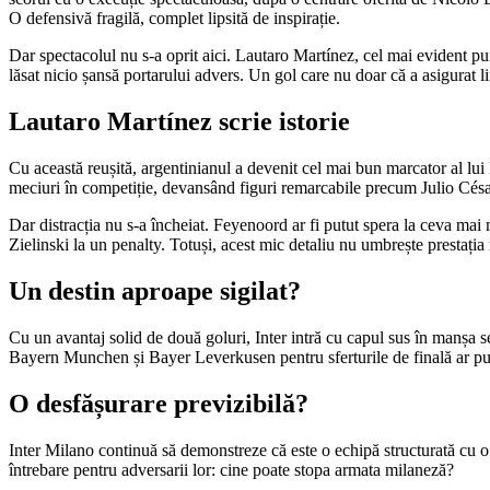
O defensivă fragilă, complet lipsită de inspirație.
Dar spectacolul nu s-a oprit aici. Lautaro Martínez, cel mai evident pun
lăsat nicio șansă portarului advers. Un gol care nu doar că a asigurat lin
Lautaro Martínez scrie istorie
Cu această reușită, argentinianul a devenit cel mai bun marcator al lui
meciuri în competiție, devansând figuri remarcabile precum Julio César
Dar distracția nu s-a încheiat. Feyenoord ar fi putut spera la ceva mai 
Zielinski la un penalty. Totuși, acest mic detaliu nu umbrește prestația 
Un destin aproape sigilat?
Cu un avantaj solid de două goluri, Inter intră cu capul sus în manșa 
Bayern Munchen și Bayer Leverkusen pentru sferturile de finală ar pu
O desfășurare previzibilă?
Inter Milano continuă să demonstreze că este o echipă structurată cu o d
întrebare pentru adversarii lor: cine poate stopa armata milaneză?