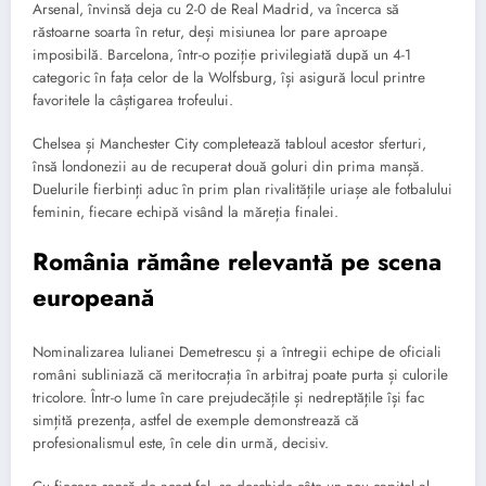
Arsenal, învinsă deja cu 2-0 de Real Madrid, va încerca să
răstoarne soarta în retur, deși misiunea lor pare aproape
imposibilă. Barcelona, într-o poziție privilegiată după un 4-1
categoric în fața celor de la Wolfsburg, își asigură locul printre
favoritele la câștigarea trofeului.
Chelsea și Manchester City completează tabloul acestor sferturi,
însă londonezii au de recuperat două goluri din prima manșă.
Duelurile fierbinți aduc în prim plan rivalitățile uriașe ale fotbalului
feminin, fiecare echipă visând la măreția finalei.
România rămâne relevantă pe scena
europeană
Nominalizarea Iulianei Demetrescu și a întregii echipe de oficiali
români subliniază că meritocrația în arbitraj poate purta și culorile
tricolore. Într-o lume în care prejudecățile și nedreptățile își fac
simțită prezența, astfel de exemple demonstrează că
profesionalismul este, în cele din urmă, decisiv.