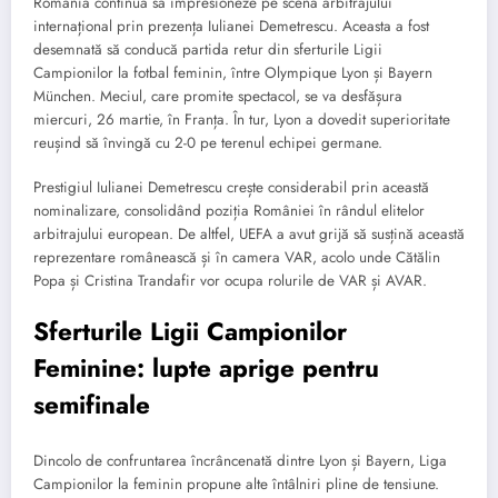
România continuă să impresioneze pe scena arbitrajului
internațional prin prezența Iulianei Demetrescu. Aceasta a fost
desemnată să conducă partida retur din sferturile Ligii
Campionilor la fotbal feminin, între Olympique Lyon și Bayern
München. Meciul, care promite spectacol, se va desfășura
miercuri, 26 martie, în Franța. În tur, Lyon a dovedit superioritate
reușind să învingă cu 2-0 pe terenul echipei germane.
Prestigiul Iulianei Demetrescu crește considerabil prin această
nominalizare, consolidând poziția României în rândul elitelor
arbitrajului european. De altfel, UEFA a avut grijă să susțină această
reprezentare românească și în camera VAR, acolo unde Cătălin
Popa și Cristina Trandafir vor ocupa rolurile de VAR și AVAR.
Sferturile Ligii Campionilor
Feminine: lupte aprige pentru
semifinale
Dincolo de confruntarea încrâncenată dintre Lyon și Bayern, Liga
Campionilor la feminin propune alte întâlniri pline de tensiune.