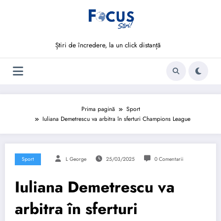
Sari
la
conținut
Știri de încredere, la un click distanță
Prima pagină
Sport
Iuliana Demetrescu va arbitra în sferturi Champions League
Sport
L George
25/03/2025
0 Comentarii
Iuliana Demetrescu va
arbitra în sferturi