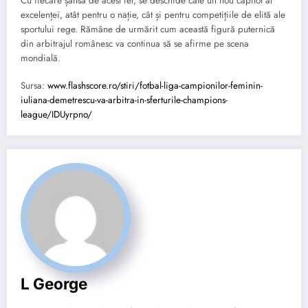
Cu fiecare șansă de acest fel, se deschide câte un nou capitol al
excelenței, atât pentru o nație, cât și pentru competițiile de elită ale
sportului rege. Rămâne de urmărit cum această figură puternică
din arbitrajul românesc va continua să se afirme pe scena
mondială.
Sursa:
www.flashscore.ro/stiri/fotbal-liga-campionilor-feminin-
iuliana-demetrescu-va-arbitra-in-sferturile-champions-
league/IDUyrpno/
L George