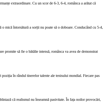
ormanțe extraordinare. Cu un scor de 6-3, 6-4, românca a arătat că
 că o mică întorsătură a sorții nu poate să o doboare. Conducând cu 5-4,
are promite să fie o bătălie intensă, românca va avea de demonstrat
 poziția în rândul tinerelor talente ale tenisului mondial. Fiecare pas
ubliniază că realismul nu înseamnă pasivitate. În fața noilor provocări,