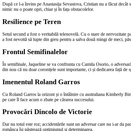
După ce l-a învins pe Anastasija Sevastova, Cristian nu a făcut decât 
nimic nu o poate opri, chiar și în fața obstacolelor.
Resilience pe Teren
Setul secund a fost o veritabilă telenovelă. Cu o stare de nervozitate 
a fost nevoită să lupte din greu pentru a salva două mingi de meci, pă
Frontul Semifinalelor
În semifinale, Jaqueline se va confrunta cu Camila Osorio, o adversar
din nou că nu doar coronițele sunt importante, ci și dedicarea față de s
Imenentul Roland Garros
Cu Roland Garros la orizont și o întâlnire cu australiana Kimberly Birrel
pe care îl face acum o zbate pe cărarea succesului.
Provocări Dincolo de Victorie
Dar nu totul este roz; accidentările sunt un adversar care nu i-ar da pac
românca își păstrează optimismul și determinarea.