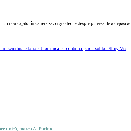
r un nou capitol în cariera sa, ci și o lecție despre puterea de a depăși 
an-in-semifinale-la-rabat-romanca-isi-continua-parcursul-bun/lfhiyrVs/
tare unică, marca Al Pacino