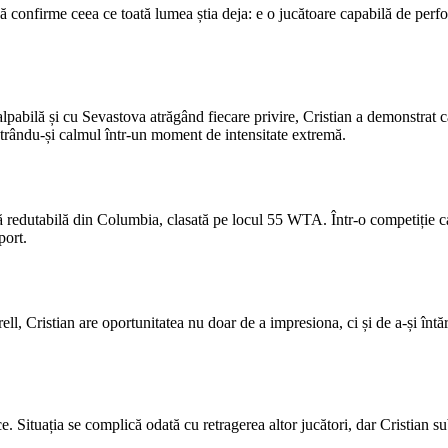
să confirme ceea ce toată lumea știa deja: e o jucătoare capabilă de perf
palpabilă și cu Sevastova atrăgând fiecare privire, Cristian a demonstrat
strându-și calmul într-un moment de intensitate extremă.
ă redutabilă din Columbia, clasată pe locul 55 WTA. Într-o competiție c
port.
l, Cristian are oportunitatea nu doar de a impresiona, ci și de a-și întări
e. Situația se complică odată cu retragerea altor jucători, dar Cristian s