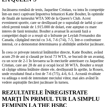
Jucătoarea română de tenis, Jaqueline Cristian, va intra în competiție
într-un meci captivant împotriva britanicei Katie Boulter, în optimile
de finală ale turneului WTA 500 de la Queen’s Club. Acest
eveniment sportiv, care se desfășoară pe o suprafață de iarbă și care
oferă premii totale de 1.915.000 de dolari, este așteptat cu mare
interes de fanii tenisului. Boulter a avansat în această fază a
competiției după ce a reușit să o înfrunte pe Leylah Fernandez din
Canada, câștigând meciul cu 3-6, 7-6 (7/4), 7-5, într-o confruntare
intensă, ce a demonstrat determinarea și abilitățile ambelor jucătoare.
În ceea ce privește istoricul întâlnirilor directe, Katie Boulter, având
acum 29 de ani și clasată pe locul 73 WTA, se bucură de un avantaj,
cu un scor de 2-1 în favoarea sa în meciurile anterioare cu Jaqueline
Cristian, care are 28 de ani și ocupă locul 38 WTA. Boulter a reușit
să câștige ultima întâlnire dintre ele, desfășurată în aprilie, la Rouen,
unde rezultatul final a fost de 7-6 (7/5), 4-6, 6-1. Această rivalitate
va adăuga o notă de intensitate meciului viitor, mai ales având în
vedere aspirațiile fiecărei jucătoare în turneu.
REZULTATELE ÎNREGISTRATE
MARȚI ÎN PRIMUL TUR LA SIMPLU
FEMININ LA THE HSBC