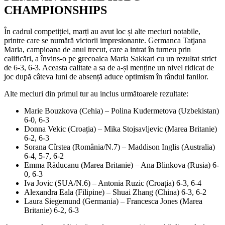
CHAMPIONSHIPS
În cadrul competiției, marți au avut loc și alte meciuri notabile,
printre care se numără victorii impresionante. Germanca Tatjana
Maria, campioana de anul trecut, care a intrat în turneu prin
calificări, a învins-o pe grecoaica Maria Sakkari cu un rezultat strict
de 6-3, 6-3. Aceasta calitate a sa de a-și menține un nivel ridicat de
joc după câteva luni de absență aduce optimism în rândul fanilor.
Alte meciuri din primul tur au inclus următoarele rezultate:
Marie Bouzkova (Cehia) – Polina Kudermetova (Uzbekistan)
6-0, 6-3
Donna Vekic (Croația) – Mika Stojsavljevic (Marea Britanie)
6-2, 6-3
Sorana Cîrstea (România/N.7) – Maddison Inglis (Australia)
6-4, 5-7, 6-2
Emma Răducanu (Marea Britanie) – Ana Blinkova (Rusia) 6-
0, 6-3
Iva Jovic (SUA/N.6) – Antonia Ruzic (Croația) 6-3, 6-4
Alexandra Eala (Filipine) – Shuai Zhang (China) 6-3, 6-2
Laura Siegemund (Germania) – Francesca Jones (Marea
Britanie) 6-2, 6-3