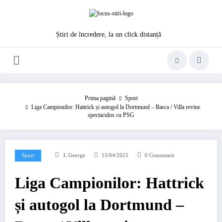
Sari
la
conținut
Știri de încredere, la un click distanță
Prima pagină
Sport
Liga Campionilor: Hattrick și autogol la Dortmund – Barca / Villa revine
spectaculos cu PSG
Sport
L George
15/04/2025
0 Comentarii
Liga Campionilor: Hattrick
și autogol la Dortmund –