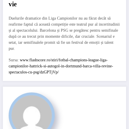
vie
Duelurile dramatice din Liga Campionilor nu au făcut decât să
reafirme faptul că această competiție este teatrul pur al incertitudinii
și al spectacolului. Barcelona și PSG se pregătesc pentru semifinale
după ce au trecut prin momente dificile, dar cruciale. Scenariul e
setat, iar semifinalele promit să fie un festival de emoții și talent
pur.
Sursa:
www.flashscore.ro/stiri/fotbal-champions-league-liga-
campionilor-hattrick-si-autogol-in-dortmund-barca-villa-revine-
spectaculos-cu-psg/dzGPTjVp/