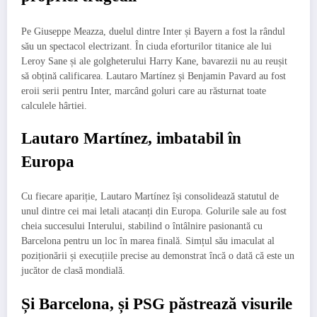
Pe Giuseppe Meazza, duelul dintre Inter și Bayern a fost la rândul
său un spectacol electrizant. În ciuda eforturilor titanice ale lui
Leroy Sane și ale golgheterului Harry Kane, bavarezii nu au reușit
să obțină calificarea. Lautaro Martínez și Benjamin Pavard au fost
eroii serii pentru Inter, marcând goluri care au răsturnat toate
calculele hârtiei.
Lautaro Martínez, imbatabil în
Europa
Cu fiecare apariție, Lautaro Martínez își consolidează statutul de
unul dintre cei mai letali atacanți din Europa. Golurile sale au fost
cheia succesului Interului, stabilind o întâlnire pasionantă cu
Barcelona pentru un loc în marea finală. Simțul său imaculat al
poziționării și execuțiile precise au demonstrat încă o dată că este un
jucător de clasă mondială.
Și Barcelona, și PSG păstrează visurile