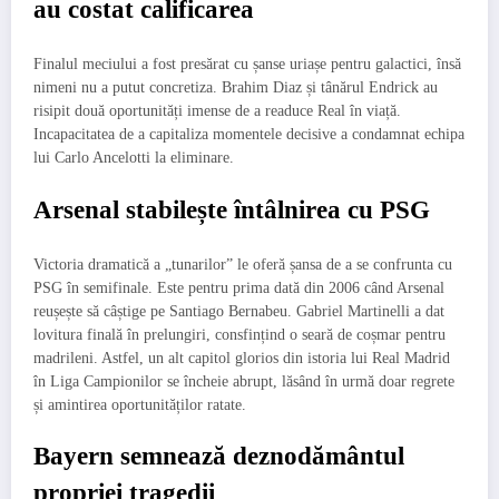
au costat calificarea
Finalul meciului a fost presărat cu șanse uriașe pentru galactici, însă
nimeni nu a putut concretiza. Brahim Diaz și tânărul Endrick au
risipit două oportunități imense de a readuce Real în viață.
Incapacitatea de a capitaliza momentele decisive a condamnat echipa
lui Carlo Ancelotti la eliminare.
Arsenal stabilește întâlnirea cu PSG
Victoria dramatică a „tunarilor” le oferă șansa de a se confrunta cu
PSG în semifinale. Este pentru prima dată din 2006 când Arsenal
reușește să câștige pe Santiago Bernabeu. Gabriel Martinelli a dat
lovitura finală în prelungiri, consfințind o seară de coșmar pentru
madrileni. Astfel, un alt capitol glorios din istoria lui Real Madrid
în Liga Campionilor se încheie abrupt, lăsând în urmă doar regrete
și amintirea oportunităților ratate.
Bayern semnează deznodământul
propriei tragedii