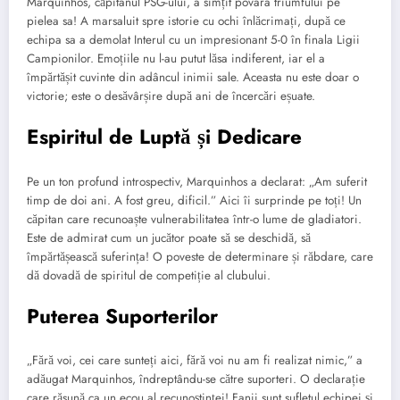
Marquinhos, căpitanul PSG-ului, a simțit povara triumfului pe
pielea sa! A marsaluit spre istorie cu ochi înlăcrimați, după ce
echipa sa a demolat Interul cu un impresionant 5-0 în finala Ligii
Campionilor. Emoțiile nu l-au putut lăsa indiferent, iar el a
împărtășit cuvinte din adâncul inimii sale. Aceasta nu este doar o
victorie; este o desăvârșire după ani de încercări eșuate.
Espiritul de Luptă și Dedicare
Pe un ton profund introspectiv, Marquinhos a declarat: „Am suferit
timp de doi ani. A fost greu, dificil.” Aici îi surprinde pe toți! Un
căpitan care recunoaște vulnerabilitatea într-o lume de gladiatori.
Este de admirat cum un jucător poate să se deschidă, să
împărtășească suferința! O poveste de determinare și răbdare, care
dă dovadă de spiritul de competiție al clubului.
Puterea Suporterilor
„Fără voi, cei care sunteți aici, fără voi nu am fi realizat nimic,” a
adăugat Marquinhos, îndreptându-se către suporteri. O declarație
care răsună ca un ecou al recunoștinței! Fanii sunt sufletul echipei și