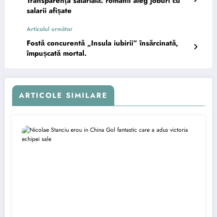
Transparența salarială: românii aleg joburi cu
salarii afișate
Articolul următor
Fostă concurentă „Insula iubirii” însărcinată,
împușcată mortal.
ARTICOLE SIMILARE