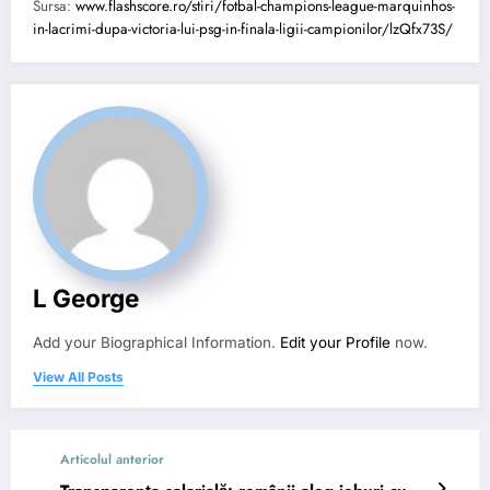
Sursa:
www.flashscore.ro/stiri/fotbal-champions-league-marquinhos-
in-lacrimi-dupa-victoria-lui-psg-in-finala-ligii-campionilor/lzQfx73S/
L George
Add your Biographical Information.
Edit your Profile
now.
View All Posts
Articolul anterior