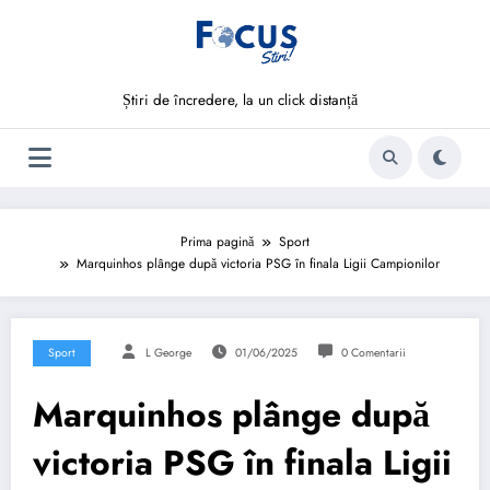
Sari
la
conținut
Știri de încredere, la un click distanță
Prima pagină
Sport
Marquinhos plânge după victoria PSG în finala Ligii Campionilor
Sport
L George
01/06/2025
0 Comentarii
Marquinhos plânge după
victoria PSG în finala Ligii