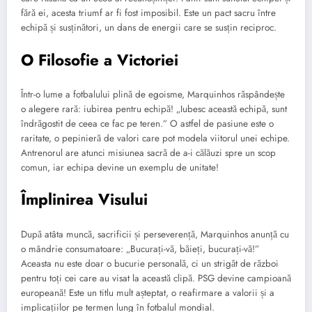
fără ei, acesta triumf ar fi fost imposibil. Este un pact sacru între
echipă și susținători, un dans de energii care se susțin reciproc.
O Filosofie a Victoriei
Într-o lume a fotbalului plină de egoisme, Marquinhos răspândește
o alegere rară: iubirea pentru echipă! „Iubesc această echipă, sunt
îndrăgostit de ceea ce fac pe teren.” O astfel de pasiune este o
raritate, o pepinieră de valori care pot modela viitorul unei echipe.
Antrenorul are atunci misiunea sacră de a-i călăuzi spre un scop
comun, iar echipa devine un exemplu de unitate!
Împlinirea Visului
După atâta muncă, sacrificii și perseverență, Marquinhos anunță cu
o mândrie consumatoare: „Bucurați-vă, băieți, bucurați-vă!”
Aceasta nu este doar o bucurie personală, ci un strigăt de război
pentru toți cei care au visat la această clipă. PSG devine campioană
europeană! Este un titlu mult așteptat, o reafirmare a valorii și a
implicațiilor pe termen lung în fotbalul mondial.