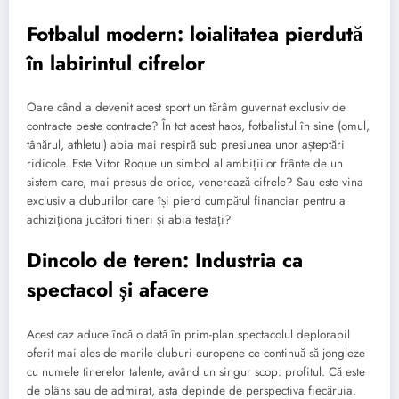
Fotbalul modern: loialitatea pierdută
în labirintul cifrelor
Oare când a devenit acest sport un tărâm guvernat exclusiv de
contracte peste contracte? În tot acest haos, fotbalistul în sine (omul,
tânărul, athletul) abia mai respiră sub presiunea unor așteptări
ridicole. Este Vitor Roque un simbol al ambițiilor frânte de un
sistem care, mai presus de orice, venerează cifrele? Sau este vina
exclusiv a cluburilor care își pierd cumpătul financiar pentru a
achiziționa jucători tineri și abia testați?
Dincolo de teren: Industria ca
spectacol și afacere
Acest caz aduce încă o dată în prim-plan spectacolul deplorabil
oferit mai ales de marile cluburi europene ce continuă să jongleze
cu numele tinerelor talente, având un singur scop: profitul. Că este
de plâns sau de admirat, asta depinde de perspectiva fiecăruia.