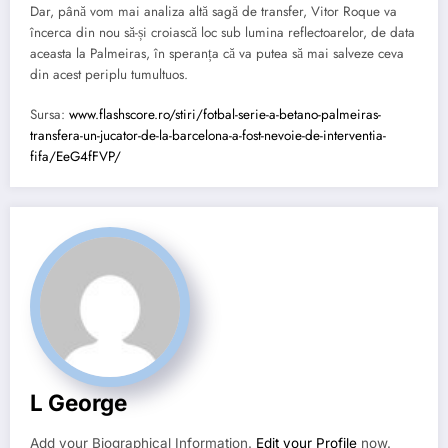
Dar, până vom mai analiza altă sagă de transfer, Vitor Roque va
încerca din nou să-și croiască loc sub lumina reflectoarelor, de data
aceasta la Palmeiras, în speranța că va putea să mai salveze ceva
din acest periplu tumultuos.
Sursa:
www.flashscore.ro/stiri/fotbal-serie-a-betano-palmeiras-
transfera-un-jucator-de-la-barcelona-a-fost-nevoie-de-interventia-
fifa/EeG4fFVP/
L George
Add your Biographical Information.
Edit your Profile
now.