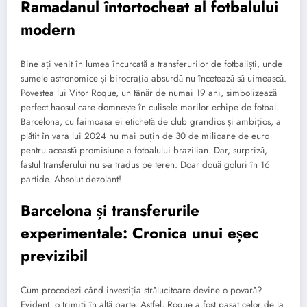
Ramadanul întortocheat al fotbalului
modern
Bine ați venit în lumea încurcată a transferurilor de fotbaliști, unde
sumele astronomice și birocrația absurdă nu încetează să uimească.
Povestea lui Vitor Roque, un tânăr de numai 19 ani, simbolizează
perfect haosul care domnește în culisele marilor echipe de fotbal.
Barcelona, cu faimoasa ei etichetă de club grandios și ambițios, a
plătit în vara lui 2024 nu mai puțin de 30 de milioane de euro
pentru această promisiune a fotbalului brazilian. Dar, surpriză,
fastul transferului nu s-a tradus pe teren. Doar două goluri în 16
partide. Absolut dezolant!
Barcelona și transferurile
experimentale: Cronica unui eșec
previzibil
Cum procedezi când investiția strălucitoare devine o povară?
Evident, o trimiți în altă parte. Astfel, Roque a fost pasat celor de la