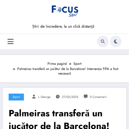
Sari
la
conținut
Știri de încredere, la un click distanță
Prima pagină
Sport
Palmeiras transferă un jucător de la Barcelona! Intervenția FIFA a fost
necesară
Sport
L George
27/02/2025
0 Comentarii
Palmeiras transferă un
jucător de la Barcelona!