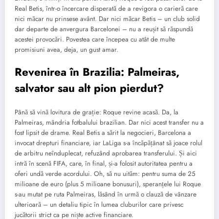
Real Betis, într-o încercare disperată de a revigora o carieră care
nici măcar nu prinsese avânt. Dar nici măcar Betis – un club solid
dar departe de anvergura Barcelonei – nu a reușit să răspundă
acestei provocări. Povestea care începea cu atât de multe
promisiuni avea, deja, un gust amar.
Revenirea în Brazilia: Palmeiras,
salvator sau alt pion pierdut?
Până să vină lovitura de grație: Roque revine acasă. Da, la
Palmeiras, mândria fotbalului brazilian. Dar nici acest transfer nu a
fost lipsit de drame. Real Betis a sărit la negocieri, Barcelona a
invocat drepturi financiare, iar LaLiga s-a încăpățânat să joace rolul
de arbitru neînduplecat, refuzând aprobarea transferului. Și aici
intră în scenă FIFA, care, în final, și-a folosit autoritatea pentru a
oferi undă verde acordului. Oh, să nu uităm: pentru suma de 25
milioane de euro (plus 5 milioane bonusuri), speranțele lui Roque
s-au mutat pe ruta Palmeiras, lăsând în urmă o clauză de vânzare
ulterioară – un detaliu tipic în lumea cluburilor care privesc
jucătorii strict ca pe niște active financiare.