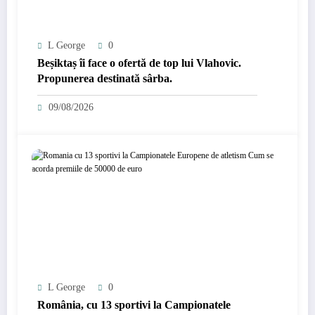
L George
0
Beșiktaș îi face o ofertă de top lui Vlahovic.
Propunerea destinată sârba.
09/08/2026
L George
0
România, cu 13 sportivi la Campionatele