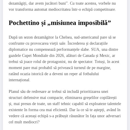
dezamăgiți, dar avem jucători buni”. Cu toate acestea, vorbele nu
vor transforma automat mediocritatea într-o echipă competitoare.
Pochettino și „misiunea imposibilă”
După un sezon dezamăgitor la Chelsea, sud-americanul pare să se
confrunte cu provocarea vieții sale. Încrederea și declarațiile
diplomatice nu compensează performanțele slabe. SUA, una dintre
gazdele Cupei Mondiale din 2026, alături de Canada și Mexic, ar
trebui să joace rolul de protagonist, nu de spectator. Totuși, în acest
moment pare mai probabil să privească turneul de pe margine,
ratând ocazia istorică de a deveni un reper al fotbalului
internațional.
Planul său de redresare ar trebui să includă prioritizarea unei
structuri defensive mai compacte, eliminarea greșelilor copilărești
și, mai presus de toate, un staff tehnic capabil să exploateze talentele
existente în forma cea mai eficientă. Dar la ce să te aștepți, având în
vedere că aceeași echipă s-a prăbușit răsunător în fața unor adversari
cel mult mediocri?