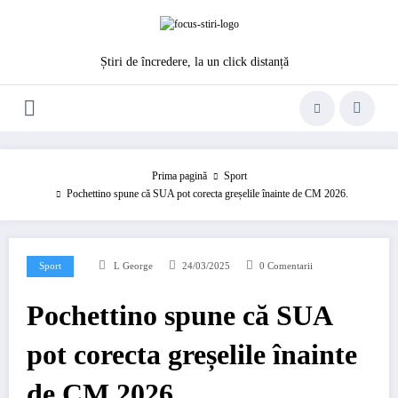
Sari
la
conținut
Știri de încredere, la un click distanță
Prima pagină
Sport
Pochettino spune că SUA pot corecta greșelile înainte de CM 2026.
Sport
L George
24/03/2025
0 Comentarii
Pochettino spune că SUA
pot corecta greșelile înainte
de CM 2026.