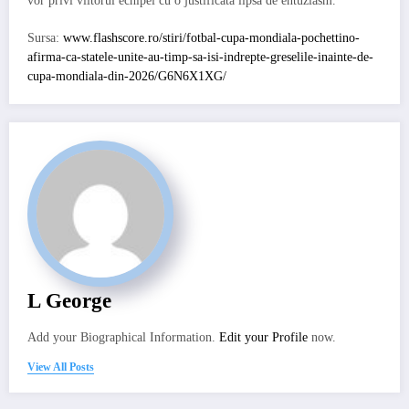
vor privi viitorul echipei cu o justificată lipsă de entuziasm.
Sursa:
www.flashscore.ro/stiri/fotbal-cupa-mondiala-pochettino-
afirma-ca-statele-unite-au-timp-sa-isi-indrepte-greselile-inainte-de-
cupa-mondiala-din-2026/G6N6X1XG/
L George
Add your Biographical Information.
Edit your Profile
now.
View All Posts