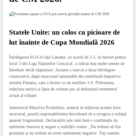
Statele Unite: un colos cu picioare de
lut înainte de Cupa Mondială 2026
Înfrângerea SUA în fața Canadei, cu scorul de 2-1, în meciul pentru
locul 3 din Liga Națiunilor Concacaf, a ridicat mai multe semne de
întrebare decât răspunsuri. Aceasta a marcat a doua înfrângere
consecutivă, după insuccesul lamentabil din semifinală împotriva
statului Panama, care a învins cu un umilitor 1-0. Plafonarea,
indecizia tactică și lipsa de viziune par să definească momentul
actual al echipei.
Antrenorul Mauricio Pochettino, aruncat în mijlocul acestui haos
structural, poartă responsabilitatea herculeană de a revigora o echipă
aparent fragmentată. Declarațiile sale sunt însă o combinație de
optimism iluzoriu și negare a realității crunte: „Nu trebuie să fim
pesimiști și nu trebuie să avem sentimente negative. Toți suntem