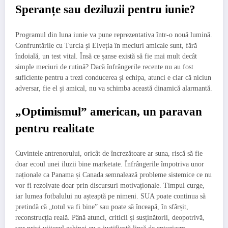
Speranțe sau deziluzii pentru iunie?
Programul din luna iunie va pune reprezentativa într-o nouă lumină.
Confruntările cu Turcia și Elveția în meciuri amicale sunt, fără
îndoială, un test vital. Însă ce șanse există să fie mai mult decât
simple meciuri de rutină? Dacă înfrângerile recente nu au fost
suficiente pentru a trezi conducerea și echipa, atunci e clar că niciun
adversar, fie el și amical, nu va schimba această dinamică alarmantă.
„Optimismul” american, un paravan
pentru realitate
Cuvintele antrenorului, oricât de încrezătoare ar suna, riscă să fie
doar ecoul unei iluzii bine marketate. Înfrângerile împotriva unor
naționale ca Panama și Canada semnalează probleme sistemice ce nu
vor fi rezolvate doar prin discursuri motivaționale. Timpul curge,
iar lumea fotbalului nu așteaptă pe nimeni. SUA poate continua să
pretindă că „totul va fi bine” sau poate să înceapă, în sfârșit,
reconstrucția reală. Până atunci, criticii și susținătorii, deopotrivă,