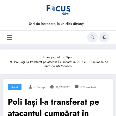
Sari
la
conținut
Știri de încredere, la un click distanță
Prima pagină
Sport
Poli Iași l-a transferat pe atacantul cumpărat în 2017 cu 10 milioane de
euro de AS Monaco
Sport
L George
11/02/2025
0 Comentarii
Poli Iași l-a transferat pe
atacantul cumpărat în