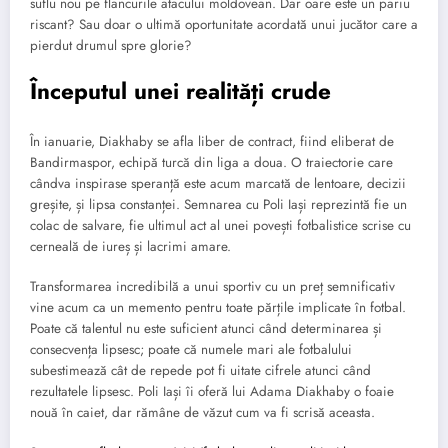
suflu nou pe flancurile atacului moldovean. Dar oare este un pariu
riscant? Sau doar o ultimă oportunitate acordată unui jucător care a
pierdut drumul spre glorie?
Începutul unei realități crude
În ianuarie, Diakhaby se afla liber de contract, fiind eliberat de
Bandirmaspor, echipă turcă din liga a doua. O traiectorie care
cândva inspirase speranță este acum marcată de lentoare, decizii
greșite, și lipsa constanței. Semnarea cu Poli Iași reprezintă fie un
colac de salvare, fie ultimul act al unei povești fotbalistice scrise cu
cerneală de iureș și lacrimi amare.
Transformarea incredibilă a unui sportiv cu un preț semnificativ
vine acum ca un memento pentru toate părțile implicate în fotbal.
Poate că talentul nu este suficient atunci când determinarea și
consecvența lipsesc; poate că numele mari ale fotbalului
subestimează cât de repede pot fi uitate cifrele atunci când
rezultatele lipsesc. Poli Iași îi oferă lui Adama Diakhaby o foaie
nouă în caiet, dar rămâne de văzut cum va fi scrisă aceasta.