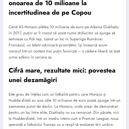
onoarea de 10 milioane la
incertitudinea de pe Copou
Când AS Monaco plătea 10 milioane de euro pe Adama Diakhaby
în 2017, puțini ar fi crezut că acest nume strălucitor va ajunge să
semneze cu Poli Iași, luând un loc în Superliga României.
Francezul, un talent odinioară promițător, își încearcă acum
norocul într-un context mai puțin favorizat – o cădere liberă ce lasă
urme adânci în cariera sa.
Cifră mare, rezultate mici: povestea
unei dezamăgiri
Este greu de înțeles cum un fotbalist pentru care Monaco și
Huddersfield au scos câte 10 milioane de euro poate ajunge într-un
asemenea punct de declin. La Monaco, unde aveai de demonstrat
pentru un loc între elite, Diakhaby nu s-a remarcat. Din păcate, nici
la Huddersfield, într-un mediu intens cum e Premier League, noua
speranță a fotbalului francez nu a reușit să evolueze din umbra