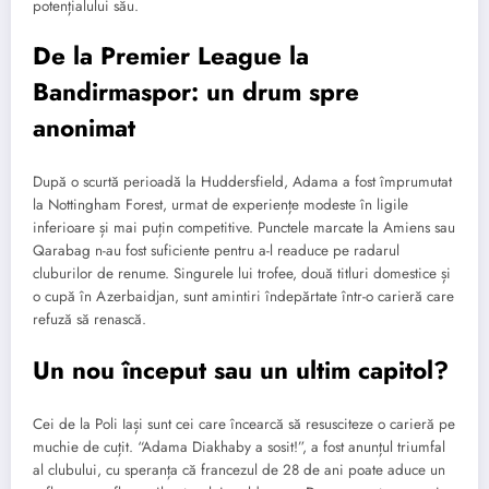
potențialului său.
De la Premier League la
Bandirmaspor: un drum spre
anonimat
După o scurtă perioadă la Huddersfield, Adama a fost împrumutat
la Nottingham Forest, urmat de experiențe modeste în ligile
inferioare și mai puțin competitive. Punctele marcate la Amiens sau
Qarabag n-au fost suficiente pentru a-l readuce pe radarul
cluburilor de renume. Singurele lui trofee, două titluri domestice și
o cupă în Azerbaidjan, sunt amintiri îndepărtate într-o carieră care
refuză să renască.
Un nou început sau un ultim capitol?
Cei de la Poli Iași sunt cei care încearcă să resusciteze o carieră pe
muchie de cuțit. “Adama Diakhaby a sosit!”, a fost anunțul triumfal
al clubului, cu speranța că francezul de 28 de ani poate aduce un