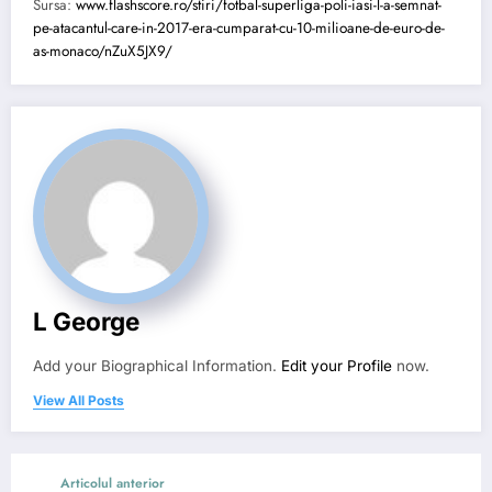
Sursa:
www.flashscore.ro/stiri/fotbal-superliga-poli-iasi-l-a-semnat-
pe-atacantul-care-in-2017-era-cumparat-cu-10-milioane-de-euro-de-
as-monaco/nZuX5JX9/
L George
Add your Biographical Information.
Edit your Profile
now.
View All Posts
Articolul anterior