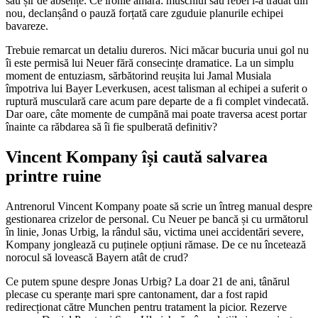
său șir de absențe. Ce ironie amară: muschiul său rebel l-a trădat din
nou, declanșând o pauză forțată care zguduie planurile echipei
bavareze.
Trebuie remarcat un detaliu dureros. Nici măcar bucuria unui gol nu
îi este permisă lui Neuer fără consecințe dramatice. La un simplu
moment de entuziasm, sărbătorind reușita lui Jamal Musiala
împotriva lui Bayer Leverkusen, acest talisman al echipei a suferit o
ruptură musculară care acum pare departe de a fi complet vindecată.
Dar oare, câte momente de cumpănă mai poate traversa acest portar
înainte ca răbdarea să îi fie spulberată definitiv?
Vincent Kompany își caută salvarea
printre ruine
Antrenorul Vincent Kompany poate să scrie un întreg manual despre
gestionarea crizelor de personal. Cu Neuer pe bancă și cu următorul
în linie, Jonas Urbig, la rândul său, victima unei accidentări severe,
Kompany jonglează cu puținele opțiuni rămase. De ce nu încetează
norocul să lovească Bayern atât de crud?
Ce putem spune despre Jonas Urbig? La doar 21 de ani, tânărul
plecase cu speranțe mari spre cantonament, dar a fost rapid
redirecționat către Munchen pentru tratament la picior. Rezerve