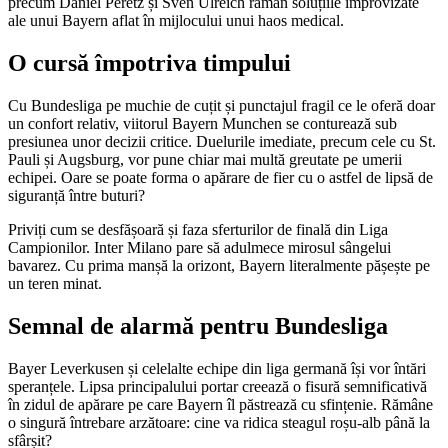
precum Daniel Peretz și Sven Ulreich rămân soluțiile improvizate
ale unui Bayern aflat în mijlocului unui haos medical.
O cursă împotriva timpului
Cu Bundesliga pe muchie de cuțit și punctajul fragil ce le oferă doar
un confort relativ, viitorul Bayern Munchen se conturează sub
presiunea unor decizii critice. Duelurile imediate, precum cele cu St.
Pauli și Augsburg, vor pune chiar mai multă greutate pe umerii
echipei. Oare se poate forma o apărare de fier cu o astfel de lipsă de
siguranță între buturi?
Priviți cum se desfășoară și faza sferturilor de finală din Liga
Campionilor. Inter Milano pare să adulmece mirosul sângelui
bavarez. Cu prima manșă la orizont, Bayern literalmente pășește pe
un teren minat.
Semnal de alarmă pentru Bundesliga
Bayer Leverkusen și celelalte echipe din liga germană își vor întări
speranțele. Lipsa principalului portar creează o fisură semnificativă
în zidul de apărare pe care Bayern îl păstrează cu sfințenie. Rămâne
o singură întrebare arzătoare: cine va ridica steagul roșu-alb până la
sfârșit?