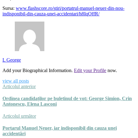
Sursa:
www.flashscore.ro/stiri/portatrul-manuel-neuer-din-nou-
indisponibil-din-cauza-unei-accidentari/h8IqOffR/
L George
Add your Biographical Information.
Edit your Profile
now.
view all posts
Articolul anterior
Ordinea candidaților pe buletinul de vot: George Simion, Crin
Antonescu, Elena Lasconi
Articolul următor
Portarul Manuel Neuer, iar indisponibil din cauza unei
accidentări