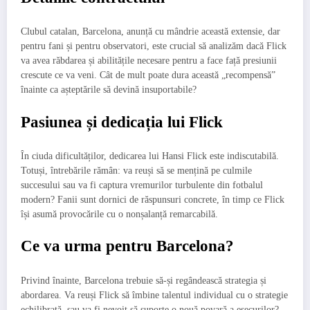
Clubul catalan, Barcelona, anunță cu mândrie această extensie, dar
pentru fani și pentru observatori, este crucial să analizăm dacă Flick
va avea răbdarea și abilitățile necesare pentru a face față presiunii
crescute ce va veni. Cât de mult poate dura această „recompensă”
înainte ca așteptările să devină insuportabile?
Pasiunea și dedicația lui Flick
În ciuda dificultăților, dedicarea lui Hansi Flick este indiscutabilă.
Totuși, întrebările rămân: va reuși să se mențină pe culmile
succesului sau va fi captura vremurilor turbulente din fotbalul
modern? Fanii sunt dornici de răspunsuri concrete, în timp ce Flick
își asumă provocările cu o nonșalanță remarcabilă.
Ce va urma pentru Barcelona?
Privind înainte, Barcelona trebuie să-și regândească strategia și
abordarea. Va reuși Flick să îmbine talentul individual cu o strategie
echilibrată, sau va fi nevoit să suporte o nouă povară a eșecurilor?