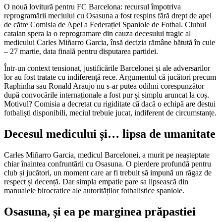
O nouă lovitură pentru FC Barcelona: recursul împotriva
reprogramării meciului cu Osasuna a fost respins fără drept de apel
de către Comisia de Apel a Federației Spaniole de Fotbal. Clubul
catalan spera la o reprogramare din cauza decesului tragic al
medicului Carles Miñarro Garcia, însă decizia rămâne bătută în cuie
– 27 martie, data finală pentru disputarea partidei.
Într-un context tensionat, justificările Barcelonei și ale adversarilor
lor au fost tratate cu indiferență rece. Argumentul că jucători precum
Raphinha sau Ronald Araujo nu s-ar putea odihni corespunzător
după convocările internaționale a fost pur și simplu aruncat la coș.
Motivul? Comisia a decretat cu rigiditate că dacă o echipă are destui
fotbaliști disponibili, meciul trebuie jucat, indiferent de circumstanțe.
Decesul medicului și… lipsa de umanitate
Carles Miñarro Garcia, medicul Barcelonei, a murit pe neașteptate
chiar înaintea confruntării cu Osasuna. O pierdere profundă pentru
club și jucători, un moment care ar fi trebuit să impună un răgaz de
respect și decență. Dar simpla empatie pare sa lipsească din
manualele birocratice ale autorităților fotbalistice spaniole.
Osasuna, și ea pe marginea prăpastiei