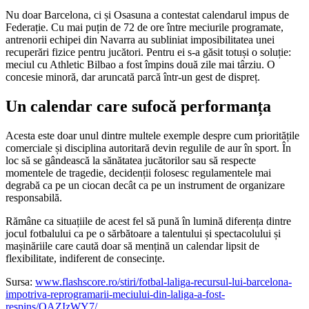
Nu doar Barcelona, ci și Osasuna a contestat calendarul impus de
Federație. Cu mai puțin de 72 de ore între meciurile programate,
antrenorii echipei din Navarra au subliniat imposibilitatea unei
recuperări fizice pentru jucători. Pentru ei s-a găsit totuși o soluție:
meciul cu Athletic Bilbao a fost împins două zile mai târziu. O
concesie minoră, dar aruncată parcă într-un gest de dispreț.
Un calendar care sufocă performanța
Acesta este doar unul dintre multele exemple despre cum prioritățile
comerciale și disciplina autoritară devin regulile de aur în sport. În
loc să se gândească la sănătatea jucătorilor sau să respecte
momentele de tragedie, decidenții folosesc regulamentele mai
degrabă ca pe un ciocan decât ca pe un instrument de organizare
responsabilă.
Rămâne ca situațiile de acest fel să pună în lumină diferența dintre
jocul fotbalului ca pe o sărbătoare a talentului și spectacolului și
mașinăriile care caută doar să mențină un calendar lipsit de
flexibilitate, indiferent de consecințe.
Sursa:
www.flashscore.ro/stiri/fotbal-laliga-recursul-lui-barcelona-
impotriva-reprogramarii-meciului-din-laliga-a-fost-
respins/OAZIzWY7/