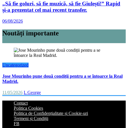
„Să fie goluri, să fie muzică, să fie Giulești!” Rapid
și-a prezentat cel mai recent transfer.
06/08/2026
Noutăți importante
Uncategorized
Jose Mourinho pune două condiții pentru a se întoarce la Real
Madrid.
11/05/2026
L George
Contact
Politica Cookies
Politica de Confidențialitate și Cookie-uri
Termeni și Condiții
FB