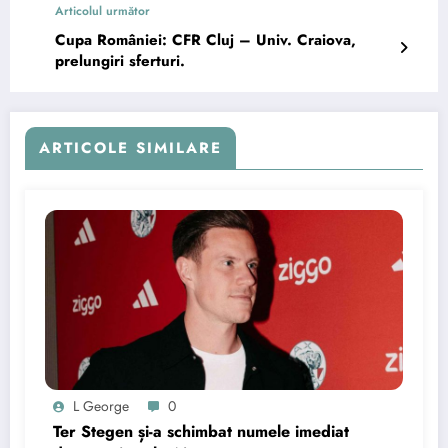
Articolul următor
Cupa României: CFR Cluj – Univ. Craiova,
prelungiri sferturi.
ARTICOLE SIMILARE
L George
0
Ter Stegen și-a schimbat numele imediat