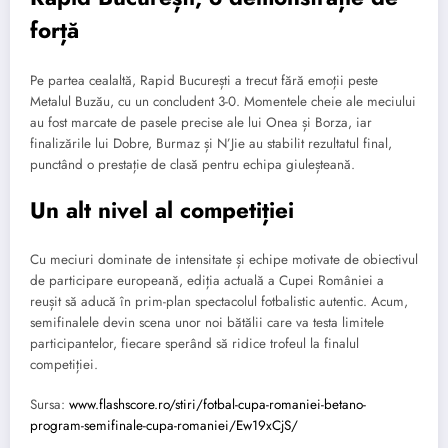
forță
Pe partea cealaltă, Rapid București a trecut fără emoții peste
Metalul Buzău, cu un concludent 3-0. Momentele cheie ale meciului
au fost marcate de pasele precise ale lui Onea și Borza, iar
finalizările lui Dobre, Burmaz și N’Jie au stabilit rezultatul final,
punctând o prestație de clasă pentru echipa giuleșteană.
Un alt nivel al competiției
Cu meciuri dominate de intensitate și echipe motivate de obiectivul
de participare europeană, ediția actuală a Cupei României a
reușit să aducă în prim-plan spectacolul fotbalistic autentic. Acum,
semifinalele devin scena unor noi bătălii care va testa limitele
participantelor, fiecare sperând să ridice trofeul la finalul
competiției.
Sursa:
www.flashscore.ro/stiri/fotbal-cupa-romaniei-betano-
program-semifinale-cupa-romaniei/Ew19xCjS/