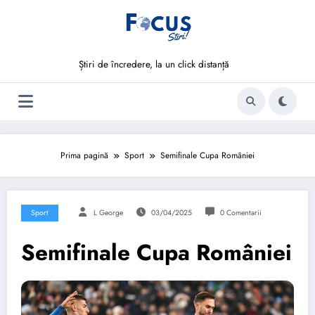
Sari
la
conținut
Știri de încredere, la un click distanță
Prima pagină
Sport
Semifinale Cupa României
Sport
L George
03/04/2025
0 Comentarii
Semifinale Cupa României