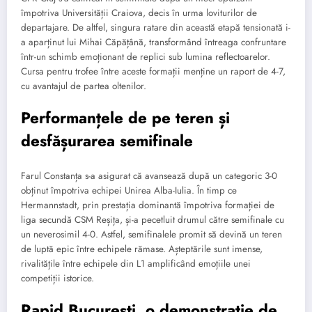
împotriva Universității Craiova, decis în urma loviturilor de
departajare. De altfel, singura ratare din această etapă tensionată i-
a aparținut lui Mihai Căpățână, transformând întreaga confruntare
într-un schimb emoționant de replici sub lumina reflectoarelor.
Cursa pentru trofee între aceste formații menține un raport de 4-7,
cu avantajul de partea oltenilor.
Performanțele de pe teren și
desfășurarea semifinale
Farul Constanța s-a asigurat că avansează după un categoric 3-0
obținut împotriva echipei Unirea Alba-Iulia. În timp ce
Hermannstadt, prin prestația dominantă împotriva formației de
liga secundă CSM Reșița, și-a pecetluit drumul către semifinale cu
un neverosimil 4-0. Astfel, semifinalele promit să devină un teren
de luptă epic între echipele rămase. Așteptările sunt imense,
rivalitățile între echipele din L1 amplificând emoțiile unei
competiții istorice.
Rapid București, o demonstrație de