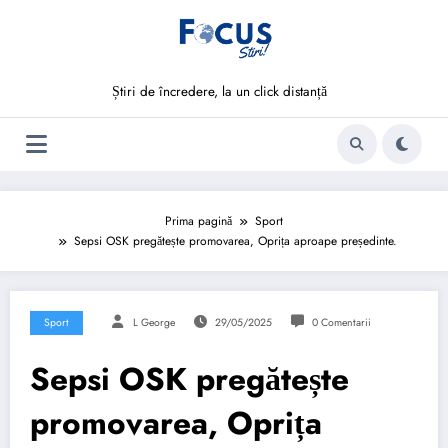
Sari
la
conținut
Știri de încredere, la un click distanță
Prima pagină
Sport
Sepsi OSK pregătește promovarea, Oprița aproape președinte.
Sport
L George
29/05/2025
0 Comentarii
Sepsi OSK pregătește
promovarea, Oprița