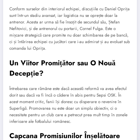
Conform surselor din interiorul echipei, discuțiile cu Daniel Oprița
sunt într-un stadiu avansat, iar logistica nu se oprește doar la
antrenor. Acesta ar urma să fie însoțit de secundul său, Ștefan
Nefitovici, și de antrenorul cu portarii, Cornel Fulga. Este o
mișcare strategică care promite nu doar schimbarea de pe bancă,
ci și întărirea echipei cu jucători care i-au admirat și au evoluat sub
comanda lui Oprița.
Un Viitor Promițător sau O Nouă
Decepție?
Întrebarea care rămâne este dacă această reformă va avea efectul
dorit sau dacă va fi încă o cădere în abis pentru Sepsi OSK. În
acest moment critic, fanii își doresc cu disperare o revenire în
Superligă. Promovarea nu este doar un simplu obiectiv, ci o
necesitate pentru un club care a petrecut prea mult timp în zonele
inferioare ale fotbalului românesc.
Capcana Promisiunilor Înșelătoare