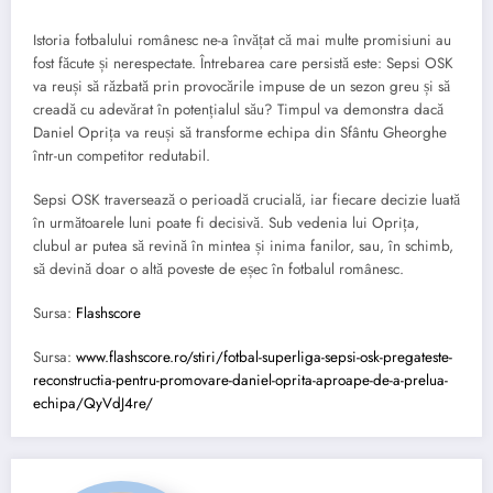
Istoria fotbalului românesc ne-a învățat că mai multe promisiuni au
fost făcute și nerespectate. Întrebarea care persistă este: Sepsi OSK
va reuși să răzbată prin provocările impuse de un sezon greu și să
creadă cu adevărat în potențialul său? Timpul va demonstra dacă
Daniel Oprița va reuși să transforme echipa din Sfântu Gheorghe
într-un competitor redutabil.
Sepsi OSK traversează o perioadă crucială, iar fiecare decizie luată
în următoarele luni poate fi decisivă. Sub vedenia lui Oprița,
clubul ar putea să revină în mintea și inima fanilor, sau, în schimb,
să devină doar o altă poveste de eșec în fotbalul românesc.
Sursa:
Flashscore
Sursa:
www.flashscore.ro/stiri/fotbal-superliga-sepsi-osk-pregateste-
reconstructia-pentru-promovare-daniel-oprita-aproape-de-a-prelua-
echipa/QyVdJ4re/