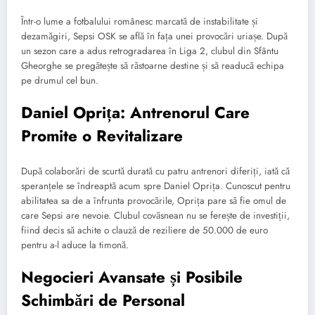
Într-o lume a fotbalului românesc marcată de instabilitate și
dezamăgiri, Sepsi OSK se află în fața unei provocări uriașe. După
un sezon care a adus retrogradarea în Liga 2, clubul din Sfântu
Gheorghe se pregătește să răstoarne destine și să readucă echipa
pe drumul cel bun.
Daniel Oprița: Antrenorul Care
Promite o Revitalizare
După colaborări de scurtă durată cu patru antrenori diferiți, iată că
speranțele se îndreaptă acum spre Daniel Oprița. Cunoscut pentru
abilitatea sa de a înfrunta provocările, Oprița pare să fie omul de
care Sepsi are nevoie. Clubul covăsnean nu se ferește de investiții,
fiind decis să achite o clauză de reziliere de 50.000 de euro
pentru a-l aduce la timonă.
Negocieri Avansate și Posibile
Schimbări de Personal