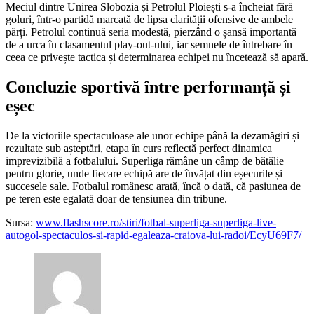
Meciul dintre Unirea Slobozia și Petrolul Ploiești s-a încheiat fără
goluri, într-o partidă marcată de lipsa clarității ofensive de ambele
părți. Petrolul continuă seria modestă, pierzând o șansă importantă
de a urca în clasamentul play-out-ului, iar semnele de întrebare în
ceea ce privește tactica și determinarea echipei nu încetează să apară.
Concluzie sportivă între performanță și
eșec
De la victoriile spectaculoase ale unor echipe până la dezamăgiri și
rezultate sub așteptări, etapa în curs reflectă perfect dinamica
imprevizibilă a fotbalului. Superliga rămâne un câmp de bătălie
pentru glorie, unde fiecare echipă are de învățat din eșecurile și
succesele sale. Fotbalul românesc arată, încă o dată, că pasiunea de
pe teren este egalată doar de tensiunea din tribune.
Sursa:
www.flashscore.ro/stiri/fotbal-superliga-superliga-live-
autogol-spectaculos-si-rapid-egaleaza-craiova-lui-radoi/EcyU69F7/