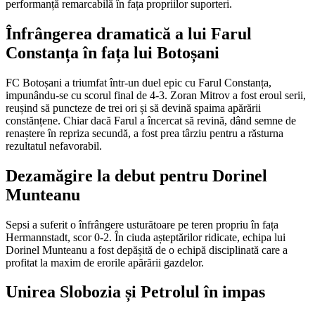
performanță remarcabilă în fața propriilor suporteri.
Înfrângerea dramatică a lui Farul
Constanța în fața lui Botoșani
FC Botoșani a triumfat într-un duel epic cu Farul Constanța,
impunându-se cu scorul final de 4-3. Zoran Mitrov a fost eroul serii,
reușind să puncteze de trei ori și să devină spaima apărării
constănțene. Chiar dacă Farul a încercat să revină, dând semne de
renaștere în repriza secundă, a fost prea târziu pentru a răsturna
rezultatul nefavorabil.
Dezamăgire la debut pentru Dorinel
Munteanu
Sepsi a suferit o înfrângere usturătoare pe teren propriu în fața
Hermannstadt, scor 0-2. În ciuda așteptărilor ridicate, echipa lui
Dorinel Munteanu a fost depășită de o echipă disciplinată care a
profitat la maxim de erorile apărării gazdelor.
Unirea Slobozia și Petrolul în impas