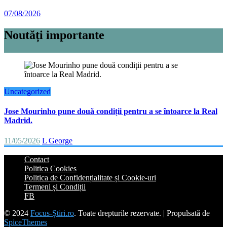
07/08/2026
Noutăți importante
Uncategorized
Jose Mourinho pune două condiții pentru a se întoarce la Real
Madrid.
11/05/2026
L George
Contact
Politica Cookies
Politica de Confidențialitate și Cookie-uri
Termeni și Condiții
FB
© 2024
Focus-Știri.ro
. Toate drepturile rezervate. | Propulsată de
SpiceThemes