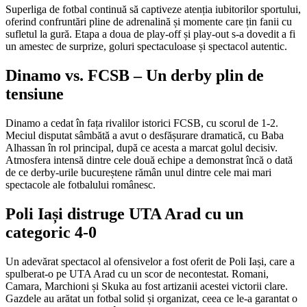
Superliga de fotbal continuă să captiveze atenția iubitorilor sportului,
oferind confruntări pline de adrenalină și momente care țin fanii cu
sufletul la gură. Etapa a doua de play-off și play-out s-a dovedit a fi
un amestec de surprize, goluri spectaculoase și spectacol autentic.
Dinamo vs. FCSB – Un derby plin de
tensiune
Dinamo a cedat în fața rivalilor istorici FCSB, cu scorul de 1-2.
Meciul disputat sâmbătă a avut o desfășurare dramatică, cu Baba
Alhassan în rol principal, după ce acesta a marcat golul decisiv.
Atmosfera intensă dintre cele două echipe a demonstrat încă o dată
de ce derby-urile bucureștene rămân unul dintre cele mai mari
spectacole ale fotbalului românesc.
Poli Iași distruge UTA Arad cu un
categoric 4-0
Un adevărat spectacol al ofensivelor a fost oferit de Poli Iași, care a
spulberat-o pe UTA Arad cu un scor de necontestat. Romani,
Camara, Marchioni și Skuka au fost artizanii acestei victorii clare.
Gazdele au arătat un fotbal solid și organizat, ceea ce le-a garantat o