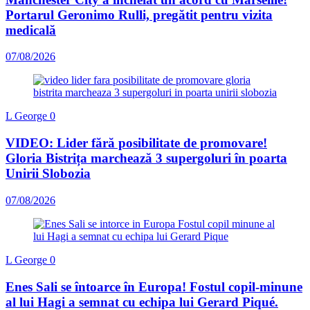
Portarul Geronimo Rulli, pregătit pentru vizita
medicală
07/08/2026
L George
0
VIDEO: Lider fără posibilitate de promovare!
Gloria Bistrița marchează 3 supergoluri în poarta
Unirii Slobozia
07/08/2026
L George
0
Enes Sali se întoarce în Europa! Fostul copil-minune
al lui Hagi a semnat cu echipa lui Gerard Piqué.