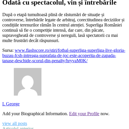
Odată cu spectacolul, vin și întrebările
După o etapă tumultoasă plină de răsturnări de situație și
controverse, întrebările legate de arbitraj, corectitudinea deciziilor și
condițiile terenurilor rămân în centrul atenției. Superliga României
continuă să fie o competiție intensă, dar care, din păcate,
supravegheată de controverse și nereguli, lasă spectatorii cu mai
multe frustrări decât răspunsuri.
Sursa:
www.flashscore.ro/stiri/fotbal-superliga-superliga-live-gloria-
buzau-fcsb-intreaga-suprafata-de-joc-este-acoperita-de-zapada-
tanase-deschide-scorul-din-penalty/hryvaM0K/
L George
Add your Biographical Information.
Edit your Profile
now.
view all posts
Articolul anterior