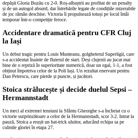
depășit Gloria Buzău cu 2-0. Roș-albaștrii au profitat de un penalty
și de un autogol absurd, dar întrebările legate de condițiile mizerabile
de joc rămân deschise. Victoria îi propulsează totuși pe locul întâi
temporar într-o competiție feroce.
Accidentare dramatică pentru CFR Cluj
la Iași
Un debut tragic pentru Louis Munteanu, golgheterul Superligii, care
s-a accidentat înainte de fluierul de start. Deși clujenii au jucat mai
bine de o repriză în superioritate numerică, doar un egal, 1-1, a fost
obținut împotriva celor de la Poli Iași. Un rezultat enervant pentru
Dan Petrescu, care pierde și puncte, și jucători.
Stoica strălucește și decide duelul Sepsi –
Hermannstadt
Un meci al extremei tensiuni la Sfântu Gheorghe s-a încheiat cu o
victorie surprinzătoare a celor de la Hermannstadt, scor 3-2. Intrat la
pauză, Stoica a reușit un hat-trick uluitor, aducând echipa sa pe
culmile gloriei în etapa 27.