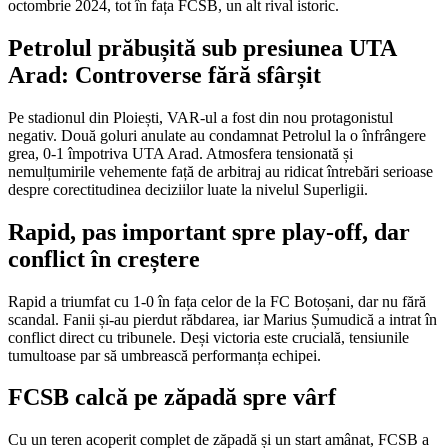
octombrie 2024, tot în fața FCSB, un alt rival istoric.
Petrolul prăbușită sub presiunea UTA
Arad: Controverse fără sfârșit
Pe stadionul din Ploiești, VAR-ul a fost din nou protagonistul
negativ. Două goluri anulate au condamnat Petrolul la o înfrângere
grea, 0-1 împotriva UTA Arad. Atmosfera tensionată și
nemulțumirile vehemente față de arbitraj au ridicat întrebări serioase
despre corectitudinea deciziilor luate la nivelul Superligii.
Rapid, pas important spre play-off, dar
conflict în creștere
Rapid a triumfat cu 1-0 în fața celor de la FC Botoșani, dar nu fără
scandal. Fanii și-au pierdut răbdarea, iar Marius Șumudică a intrat în
conflict direct cu tribunele. Deși victoria este crucială, tensiunile
tumultoase par să umbrească performanța echipei.
FCSB calcă pe zăpadă spre vârf
Cu un teren acoperit complet de zăpadă și un start amânat, FCSB a