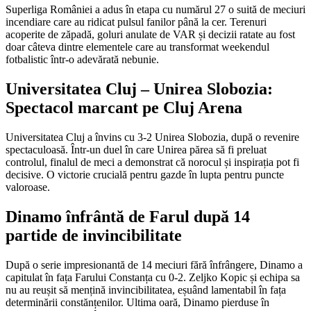
Superliga României a adus în etapa cu numărul 27 o suită de meciuri
incendiare care au ridicat pulsul fanilor până la cer. Terenuri
acoperite de zăpadă, goluri anulate de VAR și decizii ratate au fost
doar câteva dintre elementele care au transformat weekendul
fotbalistic într-o adevărată nebunie.
Universitatea Cluj – Unirea Slobozia:
Spectacol marcant pe Cluj Arena
Universitatea Cluj a învins cu 3-2 Unirea Slobozia, după o revenire
spectaculoasă. Într-un duel în care Unirea părea să fi preluat
controlul, finalul de meci a demonstrat că norocul și inspirația pot fi
decisive. O victorie crucială pentru gazde în lupta pentru puncte
valoroase.
Dinamo înfrântă de Farul după 14
partide de invincibilitate
După o serie impresionantă de 14 meciuri fără înfrângere, Dinamo a
capitulat în fața Farului Constanța cu 0-2. Zeljko Kopic și echipa sa
nu au reușit să mențină invincibilitatea, eșuând lamentabil în fața
determinării constănțenilor. Ultima oară, Dinamo pierduse în