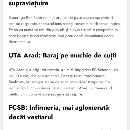
supraviețuire
Superliga României nu mai are loc de pace sau compromisuri –
echipe disperate, spectacol tensionat și rezultate ce sfidează logica.
Etapa cu numărul trei din play-off și play-out arată o competiție în
care fiecare punct cântărește mai greu decât demnitatea unora
dintre echipe.
UTA Arad: Baraj pe muchie de cuțit
UTA Arad și-a asigurat victoria la limită împotriva FC Botoșani, cu
un 1-0 curat, dar plin de nervi. Penalty ratat, transformare
finalizată, iar echipa scapă de zona roșie doar temporar. Ce
ironie! Totul într-un decor haotic, cetățenii Aradului tremurând
pentru un club care abia reușește să respire.
FCSB: Infirmeria, mai aglomerată
decât vestiarul