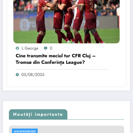
L George
0
Cine transmite meciul tur CFR Cluj –
Tromsø din Conferința League?
05/08/2026
Noutăți importante
UNCATEGORIZED