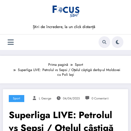
Sari
la
conținut
Știri de încredere, la un click distanță
Prima pagină
Sport
Superliga LIVE: Petrolul vs Sepsi / Oțelul câștigă derby-ul Moldovei
cu Poli Iași
Sport
L George
04/04/2025
0 Comentarii
Superliga LIVE: Petrolul
vs Sepsi / Oțelul câștigă