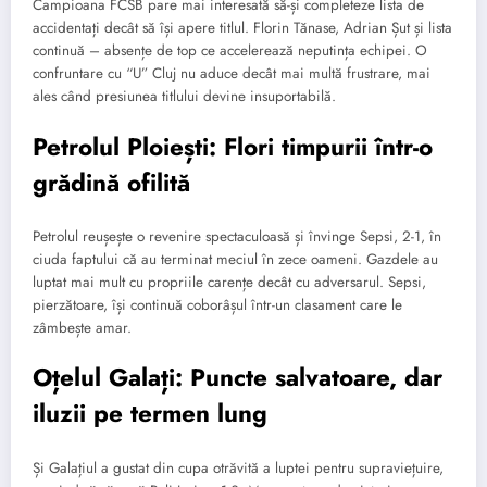
Campioana FCSB pare mai interesată să-și completeze lista de
accidentați decât să își apere titlul. Florin Tănase, Adrian Șut și lista
continuă – absențe de top ce accelerează neputința echipei. O
confruntare cu “U” Cluj nu aduce decât mai multă frustrare, mai
ales când presiunea titlului devine insuportabilă.
Petrolul Ploiești: Flori timpurii într-o
grădină ofilită
Petrolul reușește o revenire spectaculoasă și învinge Sepsi, 2-1, în
ciuda faptului că au terminat meciul în zece oameni. Gazdele au
luptat mai mult cu propriile carențe decât cu adversarul. Sepsi,
pierzătoare, își continuă coborâșul într-un clasament care le
zâmbește amar.
Oțelul Galați: Puncte salvatoare, dar
iluzii pe termen lung
Și Galațiul a gustat din cupa otrăvită a luptei pentru supraviețuire,