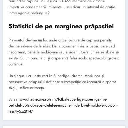
reușind să răpună Poli Iași cu 1-0. Moumentane de victorie
împotriva condamnării iminente… sau doar un interval de grație
într-o agonie prelungită?
Statistici de pe marginea prăpastiei
Play-out-ul devine un loc unde orice lovitură de cap sau penalty
devine salvare de la abis. De la covăsnenii de la Sepsi, care cad
necontenit, până la moldoveni sau arădeni, toată lumea se zbate să
existe. Cu un punct aici și o speranță falsă acolo, spectacolul grotesc
continuă.
Un singur lucru este cert în Superliga: drama, tensiunea și
perspectiva colapsului definesc o competiție ce încearcă disperat
să-și justifice existența.
Sursa:
www.flashscore.ro/stiri/fotbal-superliga-superliga-live-
petrolul-lupta-cu-sepsi-otelul-se-impune-in-derby-ul-moldovei-cu-poli-
iasi/Iy5zZB14/