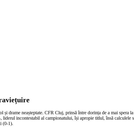
raviețuire
l și drame neașteptate. CFR Cluj, prinsă între dorința de a mai spera la
iderul incontestabil al campionatului, își apropie titlul, însă calculele
i (0-1).