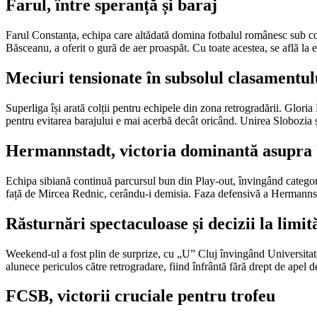
Farul, între speranță și baraj
Farul Constanța, echipa care altădată domina fotbalul românesc sub con
Băsceanu, a oferit o gură de aer proaspăt. Cu toate acestea, se află la 
Meciuri tensionate în subsolul clasamentul
Superliga își arată colții pentru echipele din zona retrogradării. Gloria
pentru evitarea barajului e mai acerbă decât oricând. Unirea Slobozia și 
Hermannstadt, victoria dominantă asupr
Echipa sibiană continuă parcursul bun din Play-out, învingând categori
față de Mircea Rednic, cerându-i demisia. Faza defensivă a Hermannstad
Răsturnări spectaculoase și decizii la limit
Weekend-ul a fost plin de surprize, cu „U” Cluj învingând Universitatea 
alunece periculos către retrogradare, fiind înfrântă fără drept de apel de
FCSB, victorii cruciale pentru trofeu