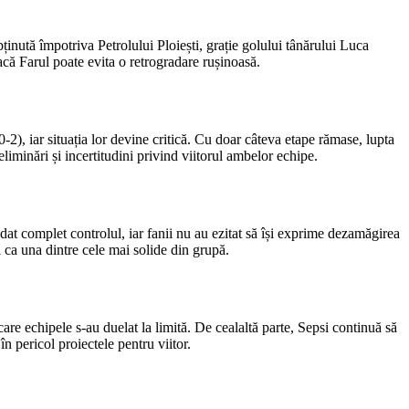
nută împotriva Petrolului Ploiești, grație golului tânărului Luca
acă Farul poate evita o retrogradare rușinoasă.
-2), iar situația lor devine critică. Cu doar câteva etape rămase, lupta
liminări și incertitudini privind viitorul ambelor echipe.
at complet controlul, iar fanii nu au ezitat să își exprime dezamăgirea
 ca una dintre cele mai solide din grupă.
are echipele s-au duelat la limită. De cealaltă parte, Sepsi continuă să
în pericol proiectele pentru viitor.