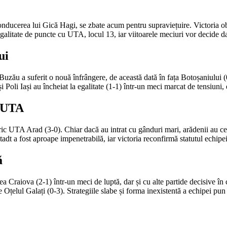
ducerea lui Gică Hagi, se zbate acum pentru supraviețuire. Victoria obți
egalitate de puncte cu UTA, locul 13, iar viitoarele meciuri vor decide d
ui
 Buzău a suferit o nouă înfrângere, de această dată în fața Botoșaniului (0
Poli Iași au încheiat la egalitate (1-1) într-un meci marcat de tensiuni, e
a UTA
c UTA Arad (3-0). Chiar dacă au intrat cu gânduri mari, arădenii au ced
t a fost aproape impenetrabilă, iar victoria reconfirmă statutul echipei
ă
Craiova (2-1) într-un meci de luptă, dar și cu alte partide decisive în c
 Oțelul Galați (0-3). Strategiile slabe și forma inexistentă a echipei pun 