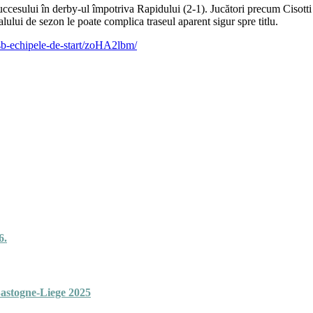
esului în derby-ul împotriva Rapidului (2-1). Jucători precum Cisotti 
lului de sezon le poate complica traseul aparent sigur spre titlu.
fcsb-echipele-de-start/zoHA2lbm/
6.
Bastogne-Liege 2025