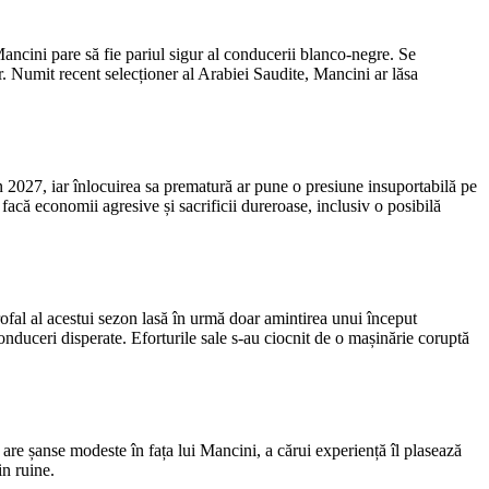
Mancini pare să fie pariul sigur al conducerii blanco-negre. Se
r. Numit recent selecționer al Arabiei Saudite, Mancini ar lăsa
n 2027, iar înlocuirea sa prematură ar pune o presiune insuportabilă pe
facă economii agresive și sacrificii dureroase, inclusiv o posibilă
ofal al acestui sezon lasă în urmă doar amintirea unui început
conduceri disperate. Eforturile sale s-au ciocnit de o mașinărie coruptă
are șanse modeste în fața lui Mancini, a cărui experiență îl plasează
in ruine.