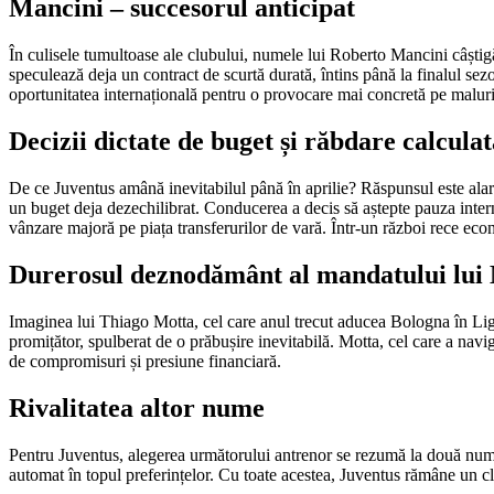
Mancini – succesorul anticipat
În culisele tumultoase ale clubului, numele lui Roberto Mancini câștigă 
speculează deja un contract de scurtă durată, întins până la finalul se
oportunitatea internațională pentru o provocare mai concretă pe maluri
Decizii dictate de buget și răbdare calculat
De ce Juventus amână inevitabilul până în aprilie? Răspunsul este alar
un buget deja dezechilibrat. Conducerea a decis să aștepte pauza interna
vânzare majoră pe piața transferurilor de vară. Într-un război rece ec
Durerosul deznodământ al mandatului lui
Imaginea lui Thiago Motta, cel care anul trecut aducea Bologna în Ligu
promițător, spulberat de o prăbușire inevitabilă. Motta, cel care a navi
de compromisuri și presiune financiară.
Rivalitatea altor nume
Pentru Juventus, alegerea următorului antrenor se rezumă la două nume:
automat în topul preferințelor. Cu toate acestea, Juventus rămâne un club