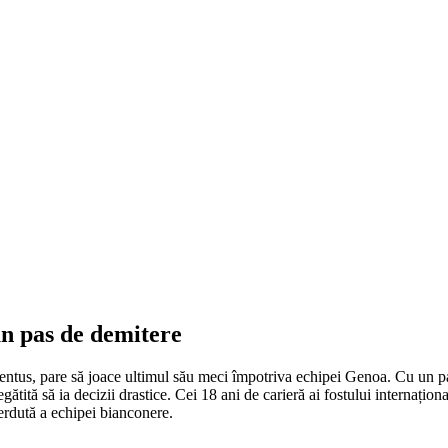
un pas de demitere
ventus, pare să joace ultimul său meci împotriva echipei Genoa. Cu un pa
ătită să ia decizii drastice. Cei 18 ani de carieră ai fostului internaționa
erdută a echipei bianconere.