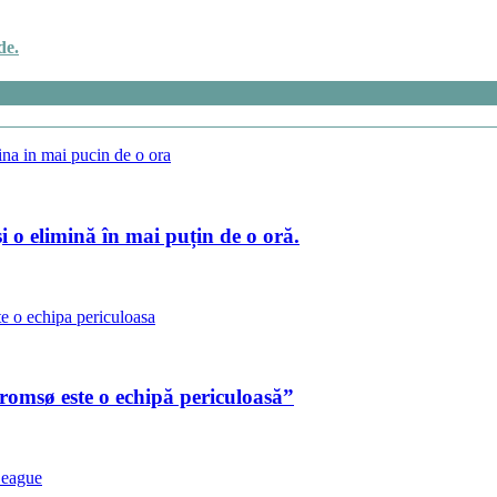
de.
i o elimină în mai puțin de o oră.
omsø este o echipă periculoasă”