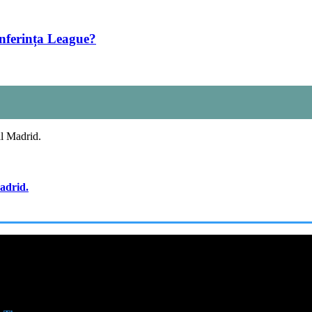
nferința League?
adrid.