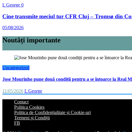
L George
0
Cine transmite meciul tur CFR Cluj – Tromsø din Co
05/08/2026
Noutăți importante
Uncategorized
Jose Mourinho pune două condiții pentru a se întoarce la Real M
11/05/2026
L George
Contact
Politica Cookies
Politica de Confidențialitate și Cookie-uri
Termeni și Condiții
FB