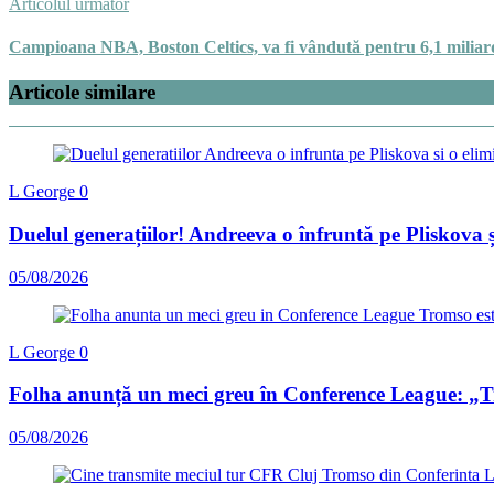
Articolul următor
Campioana NBA, Boston Celtics, va fi vândută pentru 6,1 miliar
Articole similare
L George
0
Duelul generațiilor! Andreeva o înfruntă pe Pliskova ș
05/08/2026
L George
0
Folha anunță un meci greu în Conference League: „Tr
05/08/2026