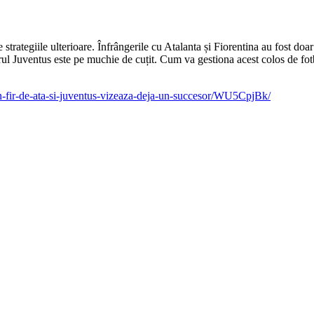
e strategiile ulterioare. Înfrângerile cu Atalanta și Fiorentina au fost d
orul Juventus este pe muchie de cuțit. Cum va gestiona acest colos de fot
-un-fir-de-ata-si-juventus-vizeaza-deja-un-succesor/WU5CpjBk/