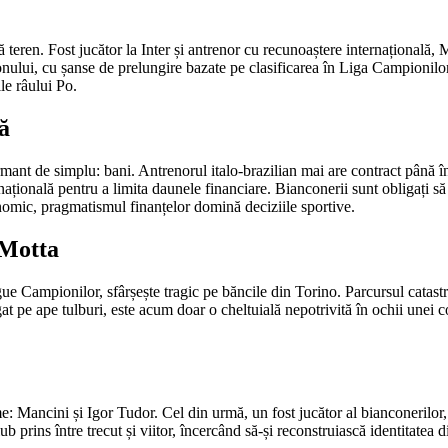
teren. Fost jucător la Inter și antrenor cu recunoaștere internațională, 
zonului, cu șanse de prelungire bazate pe clasificarea în Liga Campionilo
le râului Po.
ă
mant de simplu: bani. Antrenorul italo-brazilian mai are contract până î
țională pentru a limita daunele financiare. Bianconerii sunt obligați să 
onomic, pragmatismul finanțelor domină deciziile sportive.
 Motta
e Campionilor, sfârșește tragic pe băncile din Torino. Parcursul catastr
gat pe ape tulburi, este acum doar o cheltuială nepotrivită în ochii unei 
 Mancini și Igor Tudor. Cel din urmă, un fost jucător al bianconerilor, 
 prins între trecut și viitor, încercând să-și reconstruiască identitatea d