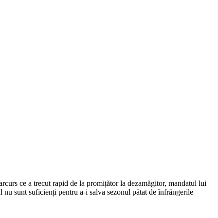
rcurs ce a trecut rapid de la promițător la dezamăgitor, mandatul lui
l nu sunt suficienți pentru a-i salva sezonul pătat de înfrângerile