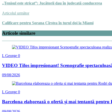
„Tenisul este stricat”: Jucătorii dau în judecată conducerea
Articolul următor
Calificare pentru Sorana Cîrstea în turul doi la Miami
Articole similare
L George
0
VIDEO Tifos impresionant! Scenografie spectaculoasă r
09/08/2026
L George
0
Barcelona elaborează o ofertă și mai tentantă pentru
09/08/2026