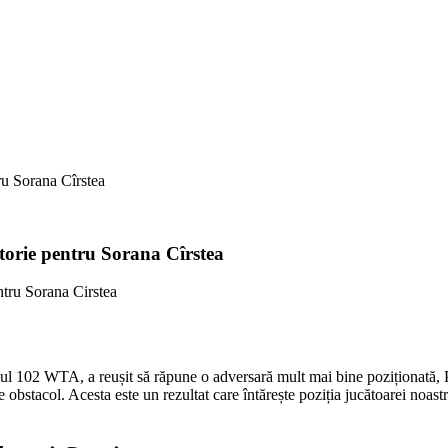
ru Sorana Cîrstea
torie pentru Sorana Cîrstea
locul 102 WTA, a reușit să răpune o adversară mult mai bine poziționată,
e obstacol. Acesta este un rezultat care întărește poziția jucătoarei noa