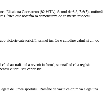
lianca Elisabetta Cocciaretto (82 WTA). Scorul de 6-3, 7-6(5) confirmă
te: Cîrstea este hotărâtă să demonstreze de ce merită respectul
 victorie categorică în primul tur. Cu o atitudine calmă și un joc
ă când australianul a revenit în formă, semnalând că a regăsit
ntru viitorul său carieristic.
 fi legate de lumea sportului. Rămâne de văzut ce drum va alege una