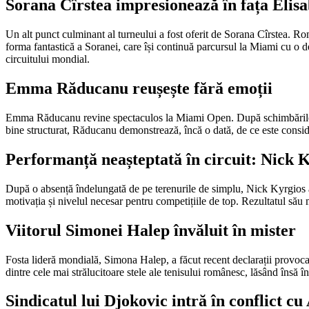
Sorana Cîrstea impresionează în fața Elisa
Un alt punct culminant al turneului a fost oferit de Sorana Cîrstea. R
forma fantastică a Soranei, care își continuă parcursul la Miami cu o d
circuitului mondial.
Emma Răducanu reușește fără emoții
Emma Răducanu revine spectaculos la Miami Open. După schimbările rece
bine structurat, Răducanu demonstrează, încă o dată, de ce este consid
Performanță neașteptată în circuit: Nick 
După o absență îndelungată de pe terenurile de simplu, Nick Kyrgios a 
motivația și nivelul necesar pentru competițiile de top. Rezultatul său 
Viitorul Simonei Halep învăluit în mister
Fosta lideră mondială, Simona Halep, a făcut recent declarații provoca
dintre cele mai strălucitoare stele ale tenisului românesc, lăsând însă 
Sindicatul lui Djokovic intră în conflict c