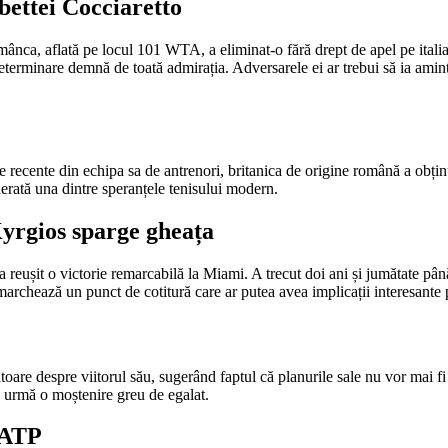
bettei Cocciaretto
omânca, aflată pe locul 101 WTA, a eliminat-o fără drept de apel pe ita
eterminare demnă de toată admirația. Adversarele ei ar trebui să ia amin
nte din echipa sa de antrenori, britanica de origine română a obținut o
erată una dintre speranțele tenisului modern.
Kyrgios sparge gheața
reușit o victorie remarcabilă la Miami. A trecut doi ani și jumătate pân
marchează un punct de cotitură care ar putea avea implicații interesante pe
toare despre viitorul său, sugerând faptul că planurile sale nu vor mai
în urmă o moștenire greu de egalat.
u ATP