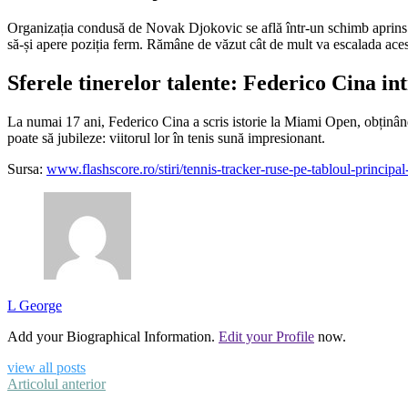
Organizația condusă de Novak Djokovic se află într-un schimb aprins de 
să-și apere poziția ferm. Rămâne de văzut cât de mult va escalada ace
Sferele tinerelor talente: Federico Cina int
La numai 17 ani, Federico Cina a scris istorie la Miami Open, obținând p
poate să jubileze: viitorul lor în tenis sună impresionant.
Sursa:
www.flashscore.ro/stiri/tennis-tracker-ruse-pe-tabloul-princip
L George
Add your Biographical Information.
Edit your Profile
now.
view all posts
Articolul anterior