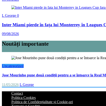
L George
0
Inter Miami pierde în fața lui Monterrey în Leagues 
09/08/2026
Noutăți importante
Uncategorized
Jose Mourinho pune două condiții pentru a se întoarce la Real M
11/05/2026
L George
Contact
Politica Cookies
Politica de Confidențialitate și Cookie-uri