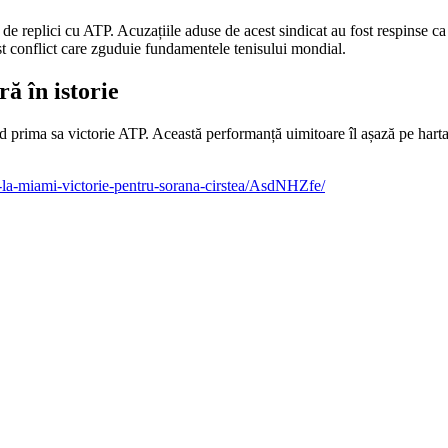
replici cu ATP. Acuzațiile aduse de acest sindicat au fost respinse ca fi
st conflict care zguduie fundamentele tenisului mondial.
ră în istorie
rima sa victorie ATP. Această performanță uimitoare îl așază pe harta int
al-la-miami-victorie-pentru-sorana-cirstea/AsdNHZfe/