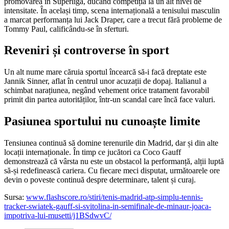
promovarea în Superligă, ducând competiția la un alt nivel de
intensitate. În același timp, scena internațională a tenisului masculin
a marcat performanța lui Jack Draper, care a trecut fără probleme de
Tommy Paul, calificându-se în sferturi.
Reveniri și controverse în sport
Un alt nume mare căruia sportul încearcă să-i facă dreptate este
Jannik Sinner, aflat în centrul unor acuzații de dopaj. Italianul a
schimbat narațiunea, negând vehement orice tratament favorabil
primit din partea autorităților, într-un scandal care încă face valuri.
Pasiunea sportului nu cunoaște limite
Tensiunea continuă să domine terenurile din Madrid, dar și din alte
locații internaționale. În timp ce jucători ca Coco Gauff
demonstrează că vârsta nu este un obstacol la performanță, alții luptă
să-și redefinească cariera. Cu fiecare meci disputat, următoarele ore
devin o poveste continuă despre determinare, talent și curaj.
Sursa:
www.flashscore.ro/stiri/tenis-madrid-atp-simplu-tennis-
tracker-swiatek-gauff-si-svitolina-in-semifinale-de-minaur-joaca-
impotriva-lui-musetti/j1BSdwvC/