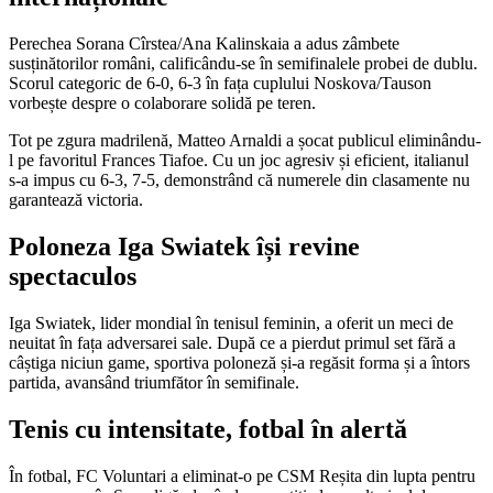
Perechea Sorana Cîrstea/Ana Kalinskaia a adus zâmbete
susținătorilor români, calificându-se în semifinalele probei de dublu.
Scorul categoric de 6-0, 6-3 în fața cuplului Noskova/Tauson
vorbește despre o colaborare solidă pe teren.
Tot pe zgura madrilenă, Matteo Arnaldi a șocat publicul eliminându-
l pe favoritul Frances Tiafoe. Cu un joc agresiv și eficient, italianul
s-a impus cu 6-3, 7-5, demonstrând că numerele din clasamente nu
garantează victoria.
Poloneza Iga Swiatek își revine
spectaculos
Iga Swiatek, lider mondial în tenisul feminin, a oferit un meci de
neuitat în fața adversarei sale. După ce a pierdut primul set fără a
câștiga niciun game, sportiva poloneză și-a regăsit forma și a întors
partida, avansând triumfător în semifinale.
Tenis cu intensitate, fotbal în alertă
În fotbal, FC Voluntari a eliminat-o pe CSM Reșita din lupta pentru