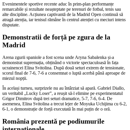
Evenimentele sportive recente aduc în prim-plan performanțe
remarcabile și rezultate neașteptate pe terenuri de fotbal, tenis sau
alte discipline. Acțiunea captivantă de la Madrid Open continuă să
atragă atenția, iar tenisul rămâne în centrul atenției cu meciuri intens
disputate.
Demonstratii de forță pe zgura de la
Madrid
Arena zgurii spaniole a fost scena unde Aryna Sabalenka și-a
demonstrat supremația, obținând o victorie spectaculoasă în fața
ucrainencei Elina Svitolina. După două seturi extrem de tensionate,
scorul final de 7-6, 7-6 a consemnat o luptă acerbă până aproape de
miezul nopții.
În același turneu, surprizele nu au întârziat să apară. Gabriel Diallo,
un veritabil „Lucky Loser”, a reușit să-l elimine pe experimentatul
Grigor Dimitrov după trei seturi dramatice, 5-7, 7-6, 6-4. De
asemenea, Elina Svitolina a trecut lejer de Moyuka Uchijima cu 6-2,
6-1, o demonstrație de forță executată în mai puțin de o oră.
România prezentă pe podiumurile
internaționale