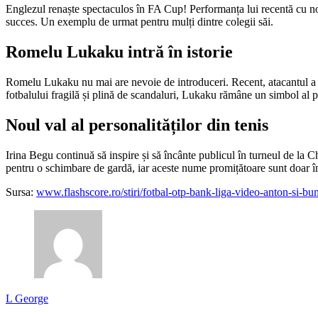
Englezul renaște spectaculos în FA Cup! Performanța lui recentă cu noua
succes. Un exemplu de urmat pentru mulți dintre colegii săi.
Romelu Lukaku intră în istorie
Romelu Lukaku nu mai are nevoie de introduceri. Recent, atacantul a at
fotbalului fragilă și plină de scandaluri, Lukaku rămâne un simbol al p
Noul val al personalităților din tenis
Irina Begu continuă să inspire și să încânte publicul în turneul de la C
pentru o schimbare de gardă, iar aceste nume promițătoare sunt doar î
Sursa:
www.flashscore.ro/stiri/fotbal-otp-bank-liga-video-anton-si-b
L George