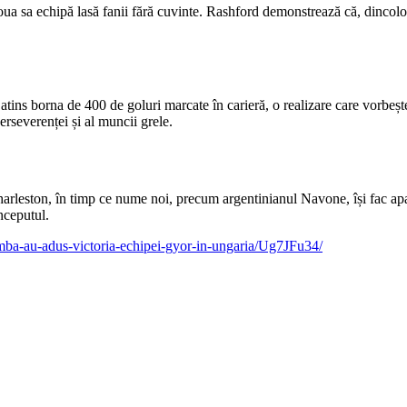
 sa echipă lasă fanii fără cuvinte. Rashford demonstrează că, dincolo de 
ins borna de 400 de goluri marcate în carieră, o realizare care vorbește
erseverenței și al muncii grele.
harleston, în timp ce nume noi, precum argentinianul Navone, își fac apariț
nceputul.
umba-au-adus-victoria-echipei-gyor-in-ungaria/Ug7JFu34/