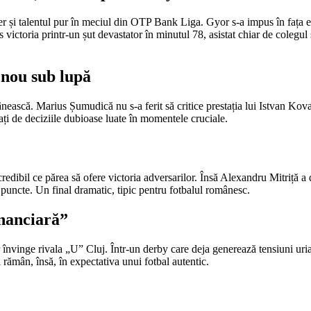
 și talentul pur în meciul din OTP Bank Liga. Gyor s-a impus în fața e
 victoria printr-un șut devastator în minutul 78, asistat chiar de colegu
 nou sub lupă
ască. Marius Șumudică nu s-a ferit să critice prestația lui Istvan Kovacs,
ați de deciziile dubioase luate în momentele cruciale.
redibil ce părea să ofere victoria adversarilor. Însă Alexandru Mitriță a 
 puncte. Un final dramatic, tipic pentru fotbalul românesc.
inanciară”
învinge rivala „U” Cluj. Într-un derby care deja generează tensiuni uria
ămân, însă, în expectativa unui fotbal autentic.