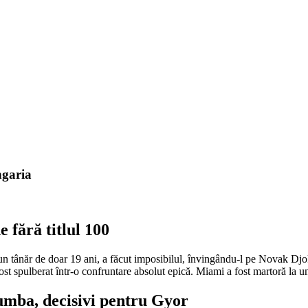
ngaria
fără titlul 100
un tânăr de doar 19 ani, a făcut imposibilul, învingându-l pe Novak Djoko
a fost spulberat într-o confruntare absolut epică. Miami a fost martoră la 
umba, decisivi pentru Gyor