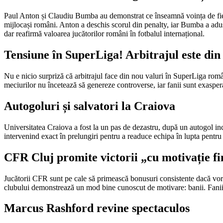
Paul Anton și Claudiu Bumba au demonstrat ce înseamnă voința de fier
mijlocași români. Anton a deschis scorul din penalty, iar Bumba a adus
dar reafirmă valoarea jucătorilor români în fotbalul internațional.
Tensiune în SuperLiga! Arbitrajul este din
Nu e nicio surpriză că arbitrajul face din nou valuri în SuperLiga române
meciurilor nu încetează să genereze controverse, iar fanii sunt exasper
Autogoluri și salvatori la Craiova
Universitatea Craiova a fost la un pas de dezastru, după un autogol inc
intervenind exact în prelungiri pentru a readuce echipa în lupta pentru
CFR Cluj promite victorii „cu motivație f
Jucătorii CFR sunt pe cale să primească bonusuri consistente dacă vor 
clubului demonstrează un mod bine cunoscut de motivare: banii. Fanii r
Marcus Rashford revine spectaculos