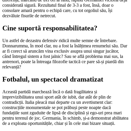
considerată sigură. Rezultatul final de 3-3 a fost, însă, doar o
consolare amară pentru o echipă care, cu tot orgoliul său, își
dezvăluie fisurile de netrecut.
Cine suportă responsabilitatea?
Un astfel de dezastru defensiv ridică multe semne de întrebare.
Donnarumma, în mod clar, nu a fost la înălțimea renumelui său. Dar
ar fi corect să aruncăm vina exclusiv asupra unui singur jucător,
când întregul sistem a fost jalnic? Sau se află problema mai sus, la
antrenori, poate la întreaga filozofie tactică ce pare să-și piardă din
relevanță?
Fotbalul, un spectacol dramatizat
Această partidă marchează încă o dată fragilitatea și
imprevizibilitatea unui sport atât de iubit, dar atât de plin de
contradicții. Italia pleacă mai departe cu un avertisment clar:
construcțiile monumentale se pot prăbuși peste noapte dacă
fundațiile sunt zguduite de lipsă de disciplină și ego-uri prea mari
pentru terenul de joc. Germania, în schimb, și-a demonstrat abilitatea
de a exploata oportunitățile, chiar și în cele mai bizare situații.