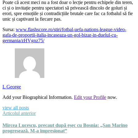
Poate că acest meci nu a fost doar o lecție pentru echipele din teren,
ci și o invitație pentru spectatori să privească dincolo de goluri și
erori, spre emoțiile și contradicțiile brutale care fac ca fotbalul să fie
unic și captivant la fiecare pas.
Sursa:
www.flashscore.ro/stiri/fotbal-uefa-nations-league-video-
gafa-de-proportii-italia-incaseaza-un-gol-bizar-in-duelul-cu-
germania/zHVgnz75/
L George
Add your Biographical Information.
Edit your Profile
now.
view all posts
Articolul anterior
Mircea Lucescu, precaut după eșec cu Bosnia: „San Marino
progresează. M-a impresionat”