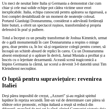
Un meci de neuitat între Italia și Germania a demonstrat clar cum
chiar și cele mai solide echipe pot cădea victime unor erori
inexplicabile. Italia, echipa cunoscută pentru apărarea sa riguroasă, a
fost complet destabilizată de un moment de neatenție colosal.
Portarul Gianluigi Donnarumma, considerat o adevărată fortăreață
între buturi, a oferit un spectacol rușinos, transformând-și propria
defensivă în praf și pulbere.
Totul a început cu un penalty transformat de Joshua Kimmich, urmat
de o gafă monumentală în care Donnarumma a respins o minge
grea, doar pentru ca, în loc să-și organizeze colegii pentru corner, să
înceapă un schimb absurd de replici în careu. Cu un Donnarumma
absent emoțional și o apărare în derivă, Jamal Musiala a profitat și a
înscris cu o lejeritate dezarmantă. Această scenă tragicomică a
împins Germania la cârmă, iar scorul a devenit 3-0 datorită unui Tim
Kleindienst necruțător.
O luptă pentru supraviețuire: revenirea
Italiei
Deși părea imposibil de crezut, „Azzurri” și-au regăsit spiritul
luptător în repriza secundă. Într-un val de determinare care părea să
sfideze orice pronostic, echipa italiană a reușit să reducă din
diferență, marcând de trei ori la rând, răpind Germaniei victoria deja