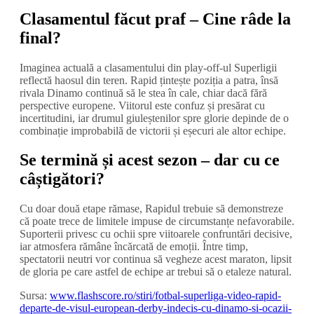
Clasamentul făcut praf – Cine râde la
final?
Imaginea actuală a clasamentului din play-off-ul Superligii
reflectă haosul din teren. Rapid țintește poziția a patra, însă
rivala Dinamo continuă să le stea în cale, chiar dacă fără
perspective europene. Viitorul este confuz și presărat cu
incertitudini, iar drumul giuleștenilor spre glorie depinde de o
combinație improbabilă de victorii și eșecuri ale altor echipe.
Se termină și acest sezon – dar cu ce
câștigători?
Cu doar două etape rămase, Rapidul trebuie să demonstreze
că poate trece de limitele impuse de circumstanțe nefavorabile.
Suporterii privesc cu ochii spre viitoarele confruntări decisive,
iar atmosfera rămâne încărcată de emoții. Între timp,
spectatorii neutri vor continua să vegheze acest maraton, lipsit
de gloria pe care astfel de echipe ar trebui să o etaleze natural.
Sursa:
www.flashscore.ro/stiri/fotbal-superliga-video-rapid-
departe-de-visul-european-derby-indecis-cu-dinamo-si-ocazii-