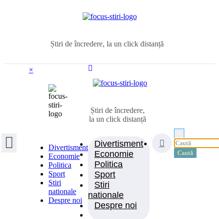
Sari
la
conținut
Știri de încredere, la un click distanță
×
Știri de încredere,
la un click distanță
×
Divertisment
Divertisment
Economie
Economie
Politica
Politica
Sport
Sport
Stiri
Stiri
nationale
nationale
Despre noi
Despre noi