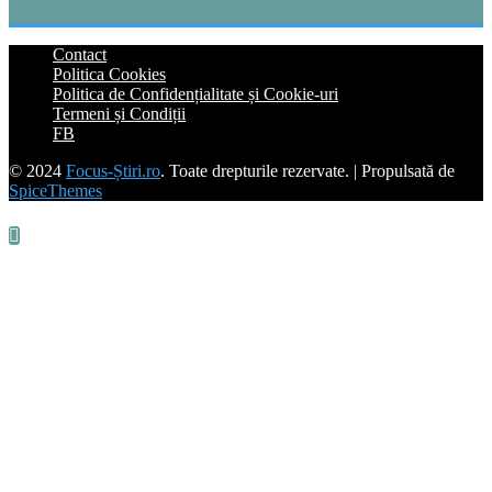
Contact
Politica Cookies
Politica de Confidențialitate și Cookie-uri
Termeni și Condiții
FB
© 2024
Focus-Știri.ro
. Toate drepturile rezervate. | Propulsată de
SpiceThemes