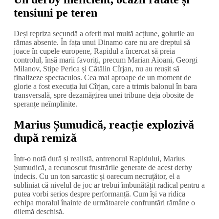
tensiuni pe teren
Deși repriza secundă a oferit mai multă acțiune, golurile au
rămas absente. În fața unui Dinamo care nu are dreptul să
joace în cupele europene, Rapidul a încercat să preia
controlul, însă marii favoriți, precum Marian Aioani, Georgi
Milanov, Stipe Perica și Cătălin Cîrjan, nu au reușit să
finalizeze spectaculos. Cea mai aproape de un moment de
glorie a fost execuția lui Cîrjan, care a trimis balonul în bara
transversală, spre dezamăgirea unei tribune deja obosite de
speranțe neîmplinite.
Marius Șumudică, reacție explozivă
după remiză
Într-o notă dură și realistă, antrenorul Rapidului, Marius
Șumudică, a recunoscut frustrările generate de acest derby
indecis. Cu un ton sarcastic și oarecum necruțător, el a
subliniat că nivelul de joc ar trebui îmbunătățit radical pentru a
putea vorbi serios despre performanță. Cum își va ridica
echipa moralul înainte de următoarele confruntări rămâne o
dilemă deschisă.