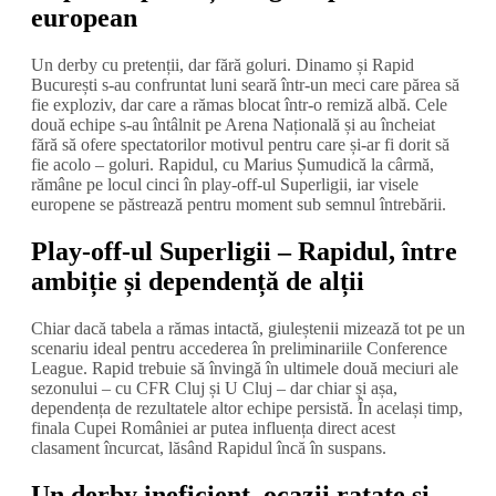
european
Un derby cu pretenții, dar fără goluri. Dinamo și Rapid
București s-au confruntat luni seară într-un meci care părea să
fie exploziv, dar care a rămas blocat într-o remiză albă. Cele
două echipe s-au întâlnit pe Arena Națională și au încheiat
fără să ofere spectatorilor motivul pentru care și-ar fi dorit să
fie acolo – goluri. Rapidul, cu Marius Șumudică la cârmă,
rămâne pe locul cinci în play-off-ul Superligii, iar visele
europene se păstrează pentru moment sub semnul întrebării.
Play-off-ul Superligii – Rapidul, între
ambiție și dependență de alții
Chiar dacă tabela a rămas intactă, giuleștenii mizează tot pe un
scenariu ideal pentru accederea în preliminariile Conference
League. Rapid trebuie să învingă în ultimele două meciuri ale
sezonului – cu CFR Cluj și U Cluj – dar chiar și așa,
dependența de rezultatele altor echipe persistă. În același timp,
finala Cupei României ar putea influența direct acest
clasament încurcat, lăsând Rapidul încă în suspans.
Un derby ineficient, ocazii ratate și