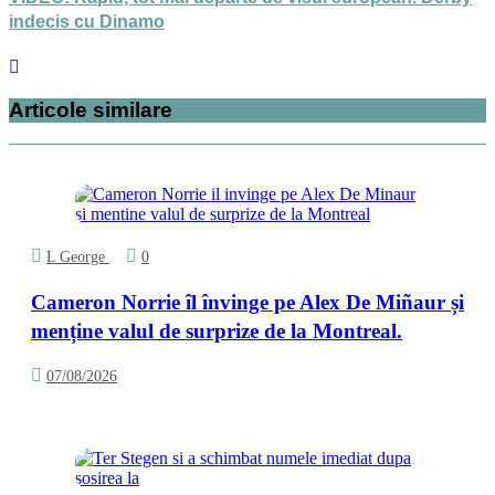
indecis cu Dinamo
Articole similare
L George
0
Cameron Norrie îl învinge pe Alex De Miñaur și
menține valul de surprize de la Montreal.
07/08/2026