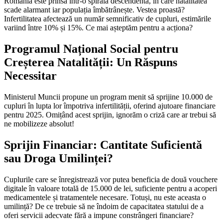
România este prinsă într-o spirala descendentă, în care natalitatea
scade alarmant iar populația îmbătrânește. Vestea proastă?
Infertilitatea afectează un număr semnificativ de cupluri, estimările
variind între 10% și 15%. Ce mai așteptăm pentru a acționa?
Programul Național Social pentru
Creșterea Natalității: Un Răspuns
Necessitar
Ministerul Muncii propune un program menit să sprijine 10.000 de
cupluri în lupta lor împotriva infertilității, oferind ajutoare financiare
pentru 2025. Omițând acest sprijin, ignorăm o criză care ar trebui să
ne mobilizeze absolut!
Sprijin Financiar: Cantitate Suficientă
sau Droga Umilinței?
Cuplurile care se înregistrează vor putea beneficia de două vouchere
digitale în valoare totală de 15.000 de lei, suficiente pentru a acoperi
medicamentele și tratamentele necesare. Totuși, nu este aceasta o
umilință? De ce trebuie să ne îndoim de capacitatea statului de a
oferi servicii adecvate fără a impune constrângeri financiare?