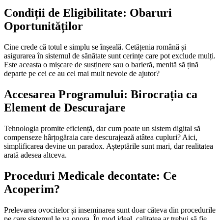
Condiții de Eligibilitate: Obaruri
Oportunităților
Cine crede că totul e simplu se înșeală. Cetățenia română și
asigurarea în sistemul de sănătate sunt cerințe care pot exclude mulți.
Este aceasta o mișcare de susținere sau o barieră, menită să țină
departe pe cei ce au cel mai mult nevoie de ajutor?
Accesarea Programului: Birocrația ca
Element de Descurajare
Tehnologia promite eficiență, dar cum poate un sistem digital să
compenseze hârțogăraia care descurajează atâtea cupluri? Aici,
simplificarea devine un paradox. Așteptările sunt mari, dar realitatea
arată adesea altceva.
Proceduri Medicale decontate: Ce
Acoperim?
Prelevarea ovocitelor și inseminarea sunt doar câteva din procedurile
pe care sistemul le va onora. În mod ideal, calitatea ar trebui să fie