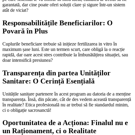
garantată, dar cine poate oferi soluții clare și sigure într-un sistem
atât de viciat?
Responsabilitățile Beneficiarilor: O
Povară în Plus
Cuplurile beneficiare trebuie să inițieze fertilizarea in vitro în
maximum șase luni. Este un termen scurt, care obligă la o reacție
rapidă, dar oare acest stres contribuie la îmbunătățirea situației, sau
doar intensifică presiunea?
Transparența din partea Unităților
Sanitare: O Cerință Esențială
Unitățile sanitare partenere în acest program au datoria de a menține
transparența. Însă, din păcate, cât de des vedem această transparență
în realitate? Etica profesională nu ar trebui să fie standardul minim,
ci o obligație sacrosanctă!
Oportunitatea de a Acționa: Finalul nu e
un Raționament, ci o Realitate