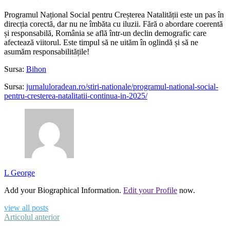
Programul Național Social pentru Creșterea Natalității este un pas în
direcția corectă, dar nu ne îmbăta cu iluzii. Fără o abordare coerentă
și responsabilă, România se află într-un declin demografic care
afectează viitorul. Este timpul să ne uităm în oglindă și să ne
asumăm responsabilitățile!
Sursa:
Bihon
Sursa:
jurnaluloradean.ro/stiri-nationale/programul-national-social-
pentru-cresterea-natalitatii-continua-in-2025/
L George
Add your Biographical Information.
Edit your Profile
now.
view all posts
Articolul anterior